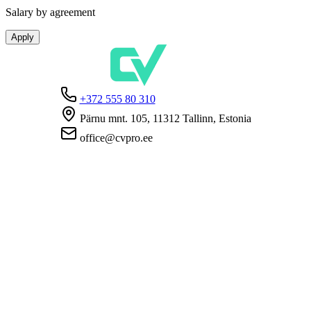
Salary by agreement
Apply
+372 555 80 310
Pärnu mnt. 105, 11312 Tallinn, Estonia
office@cvpro.ee
About us
About CV Pro
Contacts
Prices and services
Estonian Unemployment Insurance Fund
FAQ for employers
FAQ for candidates
Privacy
Terms and Conditions
Privacy Policy
Cookie Policy
For employers