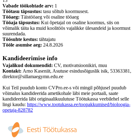
13
Vabade töökohtade arv:
1
Töötasu täpsustus:
tasu sõltub koormusest.
Tööaeg:
Täistööaeg või osaline tööaeg
Tööaja täpsustus:
Kui õpetajal on osaline koormus, siis on
võimalik täita ka muid koolitöös vajalikke ülesandeid ja koormust
suurendada.
Töösuhte kestus:
tähtajatu
Tööle asumise aeg:
24.8.2026
Kandideerimise info
Vajalikud dokumendid:
CV, motivatsioonikiri, muu
Kontakt:
Arno Kaseniit, Asutuse esindusõiguslik isik, 53363381,
direktor@sillamaegymn.edu.ee
Kui Teil puudub konto CVPro.ee-s või mingil põhjusel puudub
võimalus kandideerida ametikohale läbi meie portaali, saate
kandideerida läbi originaalikuulutuse Töötukassa veebilehel selle
lingi kaudu:
https://www.tootukassa.ee/toopakkumised/bioloogia-
opetaja-828782