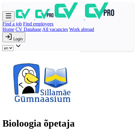
Find a job
Find employees
Home
CV Database
All vacancies
Work abroad
Login
Bioloogia õpetaja