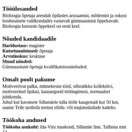
Tööülesanded
Bioloogia õpetaja arendab õpilastes arusaamist, mõtlemist ja oskusi
loodusainete valdkondades vastavalt gümnaasiumi õppekavale.
Bioloogia kursuste õppekeel on eesti keel.
Nõuded kandidaadile
Haridustase:
magister
Kutsetunnistused:
õpetaja
Arvutioskus:
kesktase
Muud nõuded:
Gümnaasiumi õpetaja kvalifikatsiooninõuded.
Omalt poolt pakume
Motiveerivat palka, mitmekesist tööd, sõbralikku kollektiivi,
motiveeritud õpilasi, kaasaegseid töötingimusi, normaalset
juhtkonda.
Juhul kui kavatsete Sillamäele tulla tööle kaugemalt kui 50 km,
saame Teile taotleda toetust sõidu- või majutuskulude katteks.
Töökoha andmed
Töökoha asukoht:
Ida-Viru maakond, Sillamäe linn, Tallinna mnt