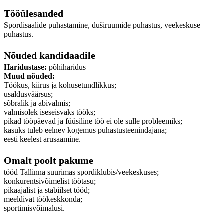
Tööülesanded
Spordisaalide puhastamine, duširuumide puhastus, veekeskuse
puhastus.
Nõuded kandidaadile
Haridustase:
põhiharidus
Muud nõuded:
Töökus, kiirus ja kohusetundlikkus;
usaldusväärsus;
sõbralik ja abivalmis;
valmisolek iseseisvaks tööks;
pikad tööpäevad ja füüsiline töö ei ole sulle probleemiks;
kasuks tuleb eelnev kogemus puhastusteenindajana;
eesti keelest arusaamine.
Omalt poolt pakume
tööd Tallinna suurimas spordiklubis/veekeskuses;
konkurentsivõimelist töötasu;
pikaajalist ja stabiilset tööd;
meeldivat töökeskkonda;
sportimisvõimalusi.