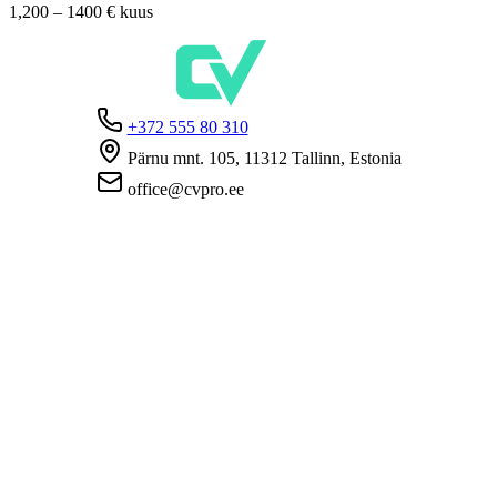
1,200 – 1400 €
kuus
+372 555 80 310
Pärnu mnt. 105, 11312 Tallinn, Estonia
office@cvpro.ee
About us
About CV Pro
Contacts
Prices and services
Estonian Unemployment Insurance Fund
FAQ for employers
FAQ for candidates
Privacy
Terms and Conditions
Privacy Policy
Cookie Policy
For employers
Advertise a vacancy