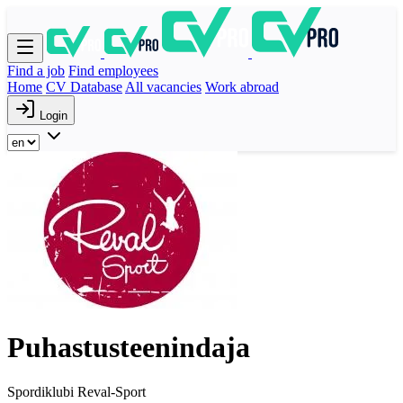
Find a job
Find employees
Home
CV Database
All vacancies
Work abroad
Login
Puhastusteenindaja
Spordiklubi Reval-Sport