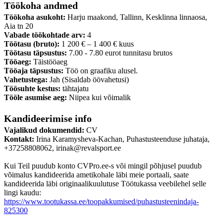
Töökoha andmed
Töökoha asukoht:
Harju maakond, Tallinn, Kesklinna linnaosa,
Aia tn 20
Vabade töökohtade arv:
4
Töötasu (bruto):
1 200 € – 1 400 € kuus
Töötasu täpsustus:
7.00 - 7.80 eurot tunnitasu brutos
Tööaeg:
Täistööaeg
Tööaja täpsustus:
Töö on graafiku alusel.
Vahetustega:
Jah (Sisaldab öövahetusi)
Töösuhte kestus:
tähtajatu
Tööle asumise aeg:
Niipea kui võimalik
Kandideerimise info
Vajalikud dokumendid:
CV
Kontakt:
Irina Karamysheva-Kachan, Puhastusteenduse juhataja,
+37258808062, irinak@revalsport.ee
Kui Teil puudub konto CVPro.ee-s või mingil põhjusel puudub
võimalus kandideerida ametikohale läbi meie portaali, saate
kandideerida läbi originaalikuulutuse Töötukassa veebilehel selle
lingi kaudu:
https://www.tootukassa.ee/toopakkumised/puhastusteenindaja-
825300