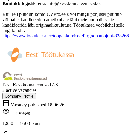
Kontakt:
logistik, erki.tarto@keskkonnateenused.ee
Kui Teil puudub konto CVPro.ee-s või mingil põhjusel puudub
võimalus kandideerida ametikohale läbi meie portaali, saate
kandideerida läbi originaalikuulutuse Töötukassa veebilehel selle
lingi kaudu:
https://www.tootukassa.ee/toopakkumised/furgoonautojuht-828266
Eesti Keskkonnateenused AS
2 active vacancies
Company Profile
Vacancy published 18.06.26
114 views
1,850 – 1950 €
kuus