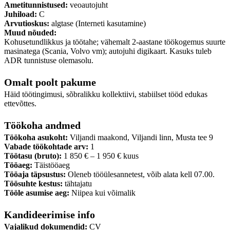
Ametitunnistused:
veoautojuht
Juhiload:
C
Arvutioskus:
algtase (Interneti kasutamine)
Muud nõuded:
Kohusetundlikkus ja töötahe; vähemalt 2-aastane töökogemus suurte
masinatega (Scania, Volvo vm); autojuhi digikaart. Kasuks tuleb
ADR tunnistuse olemasolu.
Omalt poolt pakume
Häid töötingimusi, sõbralikku kollektiivi, stabiilset tööd edukas
ettevõttes.
Töökoha andmed
Töökoha asukoht:
Viljandi maakond, Viljandi linn, Musta tee 9
Vabade töökohtade arv:
1
Töötasu (bruto):
1 850 € – 1 950 € kuus
Tööaeg:
Täistööaeg
Tööaja täpsustus:
Oleneb tööülesannetest, võib alata kell 07.00.
Töösuhte kestus:
tähtajatu
Tööle asumise aeg:
Niipea kui võimalik
Kandideerimise info
Vajalikud dokumendid:
CV