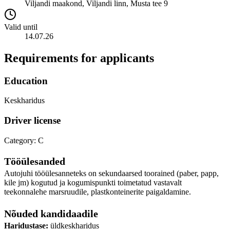
Viljandi maakond, Viljandi linn, Musta tee 9
Valid until
14.07.26
Requirements for applicants
Education
Keskharidus
Driver license
Category: C
Tööülesanded
Autojuhi tööülesanneteks on sekundaarsed toorained (paber, papp,
kile jm) kogutud ja kogumispunkti toimetatud vastavalt
teekonnalehe marsruudile, plastkonteinerite paigaldamine.
Nõuded kandidaadile
Haridustase:
üldkeskharidus