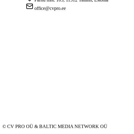
office@cvpro.ee
About us
About CV Pro
Contacts
Prices and services
Estonian Unemployment Insurance Fund
FAQ for employers
FAQ for candidates
Privacy
Terms and Conditions
Privacy Policy
Cookie Policy
For employers
Advertise a vacancy
CV Database
For applicants
Create CV
Vacancies
Companies
Categories
© CV PRO OÜ
&
BALTIC MEDIA NETWORK OÜ