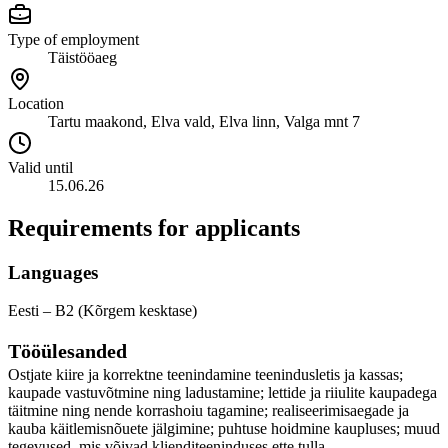
Type of employment
Täistööaeg
Location
Tartu maakond, Elva vald, Elva linn, Valga mnt 7
Valid until
15.06.26
Requirements for applicants
Languages
Eesti – B2 (Kõrgem kesktase)
Tööülesanded
Ostjate kiire ja korrektne teenindamine teenindusletis ja kassas;
kaupade vastuvõtmine ning ladustamine; lettide ja riiulite kaupadega
täitmine ning nende korrashoiu tagamine; realiseerimisaegade ja
kauba käitlemisnõuete jälgimine; puhtuse hoidmine kaupluses; muud
tegevused, mis võivad klienditeeninduses ette tulla.