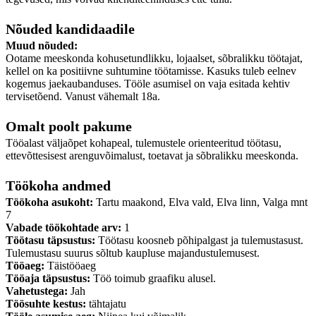
Nõuded kandidaadile
Muud nõuded:
Ootame meeskonda kohusetundlikku, lojaalset, sõbralikku töötajat,
kellel on ka positiivne suhtumine töötamisse. Kasuks tuleb eelnev
kogemus jaekaubanduses. Tööle asumisel on vaja esitada kehtiv
tervisetõend. Vanust vähemalt 18a.
Omalt poolt pakume
Tööalast väljaõpet kohapeal, tulemustele orienteeritud töötasu,
ettevõttesisest arenguvõimalust, toetavat ja sõbralikku meeskonda.
Töökoha andmed
Töökoha asukoht:
Tartu maakond, Elva vald, Elva linn, Valga mnt
7
Vabade töökohtade arv:
1
Töötasu täpsustus:
Töötasu koosneb põhipalgast ja tulemustasust.
Tulemustasu suurus sõltub kaupluse majandustulemusest.
Tööaeg:
Täistööaeg
Tööaja täpsustus:
Töö toimub graafiku alusel.
Vahetustega:
Jah
Töösuhte kestus:
tähtajatu