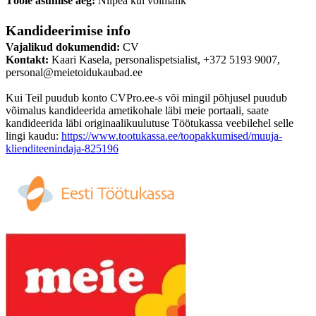
Tööle asumise aeg:
Niipea kui võimalik
Kandideerimise info
Vajalikud dokumendid:
CV
Kontakt:
Kaari Kasela, personalispetsialist, +372 5193 9007,
personal@meietoidukaubad.ee
Kui Teil puudub konto CVPro.ee-s või mingil põhjusel puudub
võimalus kandideerida ametikohale läbi meie portaali, saate
kandideerida läbi originaalikuulutuse Töötukassa veebilehel selle
lingi kaudu:
https://www.tootukassa.ee/toopakkumised/muuja-
klienditeenindaja-825196