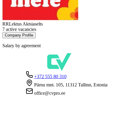
RRLektus Aktsiaselts
7 active vacancies
Company Profile
Salary by agreement
+372 555 80 310
Pärnu mnt. 105, 11312 Tallinn, Estonia
office@cvpro.ee
About us
About CV Pro
Contacts
Prices and services
Estonian Unemployment Insurance Fund
FAQ for employers
FAQ for candidates