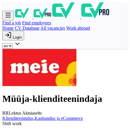
Find a job
Find employees
Home
CV Database
All vacancies
Work abroad
Login
Müüja-klienditeenindaja
RRLektus Aktsiaselts
Klienditeenindus
,
Kaubandus ja eCommerce
Shift work