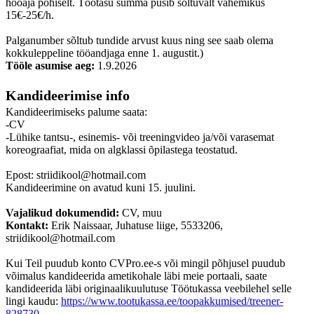
hooaja põhiselt. Töötasu summa püsib sõltuvalt vahemikus
15€-25€/h.
Palganumber sõltub tundide arvust kuus ning see saab olema
kokkuleppeline tööandjaga enne 1. augustit.)
Tööle asumise aeg:
1.9.2026
Kandideerimise info
Kandideerimiseks palume saata:
-CV
-Lühike tantsu-, esinemis- või treeningvideo ja/või varasemat
koreograafiat, mida on algklassi õpilastega teostatud.
Epost: striidikool@hotmail.com
Kandideerimine on avatud kuni 15. juulini.
Vajalikud dokumendid:
CV, muu
Kontakt:
Erik Naissaar, Juhatuse liige, 5533206,
striidikool@hotmail.com
Kui Teil puudub konto CVPro.ee-s või mingil põhjusel puudub
võimalus kandideerida ametikohale läbi meie portaali, saate
kandideerida läbi originaalikuulutuse Töötukassa veebilehel selle
lingi kaudu:
https://www.tootukassa.ee/toopakkumised/treener-
828730