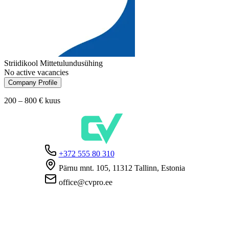
Striidikool Mittetulundusühing
No active vacancies
Company Profile
200 – 800 €
kuus
+372 555 80 310
Pärnu mnt. 105, 11312 Tallinn, Estonia
office@cvpro.ee
About us
About CV Pro
Contacts
Prices and services