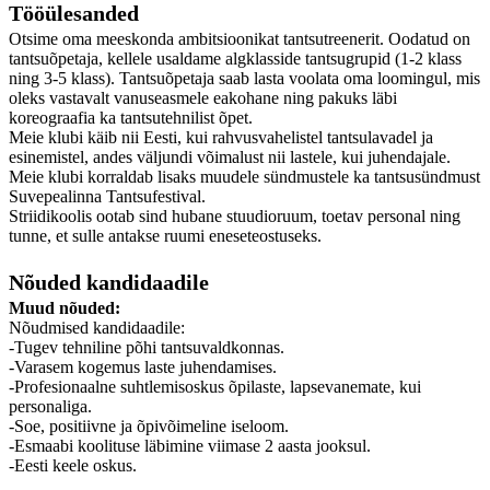
Tööülesanded
Otsime oma meeskonda ambitsioonikat tantsutreenerit. Oodatud on
tantsuõpetaja, kellele usaldame algklasside tantsugrupid (1-2 klass
ning 3-5 klass). Tantsuõpetaja saab lasta voolata oma loomingul, mis
oleks vastavalt vanuseasmele eakohane ning pakuks läbi
koreograafia ka tantsutehnilist õpet.
Meie klubi käib nii Eesti, kui rahvusvahelistel tantsulavadel ja
esinemistel, andes väljundi võimalust nii lastele, kui juhendajale.
Meie klubi korraldab lisaks muudele sündmustele ka tantsusündmust
Suvepealinna Tantsufestival.
Striidikoolis ootab sind hubane stuudioruum, toetav personal ning
tunne, et sulle antakse ruumi eneseteostuseks.
Nõuded kandidaadile
Muud nõuded:
Nõudmised kandidaadile:
-Tugev tehniline põhi tantsuvaldkonnas.
-Varasem kogemus laste juhendamises.
-Profesionaalne suhtlemisoskus õpilaste, lapsevanemate, kui
personaliga.
-Soe, positiivne ja õpivõimeline iseloom.
-Esmaabi koolituse läbimine viimase 2 aasta jooksul.
-Eesti keele oskus.