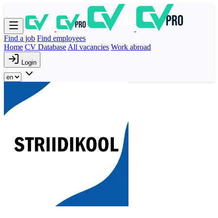
Find a job
Find employees
Home
CV Database
All vacancies
Work abroad
Login