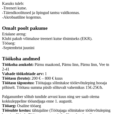
Kasuks tuleb:
-Treeneri kutse.
-Täiendkoolitused ja õpingud tantsu valdkonnas.
-Akrobaatiline kogemus.
Omalt poolt pakume
Erialane areng:
Klubi pakub võimaluse treeneri kutse tõstmiseks (EKR).
Tööaeg:
-Septembrist juunini
Töökoha andmed
Töökoha asukoht:
Pärnu maakond, Pärnu linn, Pärnu linn, Vee tn
2-41
Vabade töökohtade arv:
1
Töötasu (bruto):
200 € – 800 € kuus
Töötasu täpsustus:
Töötajaga sõlmitakse töölevõtuleping hooaja
põhiselt. Töötasu summa püsib sõltuvalt vahemikus 15€-25€/h.
Palganumber sõltub tundide arvust kuus ning see saab olema
kokkuleppeline tööandjaga enne 1. augustit.
Tööaeg:
Osaline tööaeg
Töösuhte kestus:
tähtajaline (Töötajaga sõlmitakse töölevõtuleping