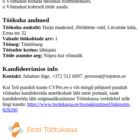
o Võimalust töötada moodsas tootmistehases.
o Võimalust koheselt tööle asuda.
Töökoha andmed
Töökoha asukoht:
Harju maakond, Jõelähtme vald, Liivamäe küla,
Erma tee 32
Vabade töökohtade arv:
1
Tööaeg:
Täistööaeg
Töösuhte kestus:
tähtajatu
Tööle asumise aeg:
Niipea kui võimalik
Kandideerimise info
Kontakt:
Juhatuse liige, +372 512 6097, personal@repston.ee
Kui Teil puudub konto CVPro.ee-s või mingil põhjusel puudub
võimalus kandideerida ametikohale läbi meie portaali, saate
kandideerida läbi originaalikuulutuse Töötukassa veebilehel selle
lingi kaudu:
https://www.tootukassa.ee/toopakkumised/lukksepp-
828260