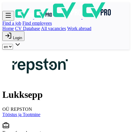
Find a job
Find employees
Home
CV Database
All vacancies
Work abroad
Login
Lukksepp
OÜ REPSTON
Tööstus ja Tootmine