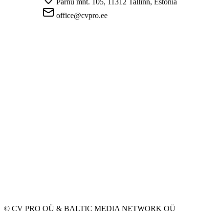
Pärnu mnt. 105, 11312 Tallinn, Estonia
office@cvpro.ee
About us
About CV Pro
Contacts
Prices and services
Estonian Unemployment Insurance Fund
FAQ for employers
FAQ for candidates
Privacy
Terms and Conditions
Privacy Policy
Cookie Policy
For employers
Advertise a vacancy
CV Database
For applicants
Create CV
Vacancies
Companies
Categories
© CV PRO OÜ
&
BALTIC MEDIA NETWORK OÜ