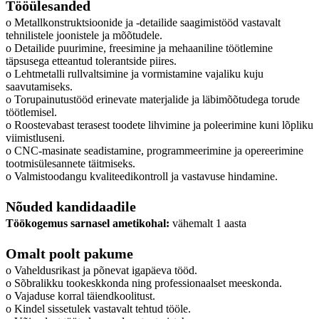
Tööülesanded
o Metallkonstruktsioonide ja -detailide saagimistööd vastavalt
tehnilistele joonistele ja mõõtudele.
o Detailide puurimine, freesimine ja mehaaniline töötlemine
täpsusega etteantud tolerantside piires.
o Lehtmetalli rullvaltsimine ja vormistamine vajaliku kuju
saavutamiseks.
o Torupainutustööd erinevate materjalide ja läbimõõtudega torude
töötlemisel.
o Roostevabast terasest toodete lihvimine ja poleerimine kuni lõpliku
viimistluseni.
o CNC-masinate seadistamine, programmeerimine ja opereerimine
tootmisülesannete täitmiseks.
o Valmistoodangu kvaliteedikontroll ja vastavuse hindamine.
Nõuded kandidaadile
Töökogemus sarnasel ametikohal:
vähemalt 1 aasta
Omalt poolt pakume
o Vaheldusrikast ja põnevat igapäeva tööd.
o Sõbralikku tookeskkonda ning professionaalset meeskonda.
o Vajaduse korral täiendkoolitust.
o Kindel sissetulek vastavalt tehtud tööle.