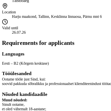
Täistööaeg
Location
Harju maakond, Tallinn, Kesklinna linnaosa, Pärnu mnt 6
Valid until
26.07.26
Requirements for applicants
Languages
Eesti – B2 (Kõrgem kesktase)
Tööülesanded
Ootame tööle just Sind, kui:
soovid pakkuda sõbralikku ja professionaalset klienditeenindust töötad
Nõuded kandidaadile
Muud nõuded:
Sinult ootame,
et oled vähemalt 18-aastane;