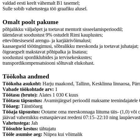
valdad eesti keelt vähemalt B1 tasemel;
Sulle sobib vahetustega töö graafiku alusel.
Omalt poolt pakume
põhjalikku väljaõpet ja toetavat mentorit sisseelamisperioodil;
täiendavat soodustust 9% ostudelt Rimi kauplustes;
ettevõttesiseseid arengu- ja karjäärivõimalusi;
kaasaegseid töötingimusi, sõbralikku meeskonda ja toetavat juhatajat;
õigeaegselt makstavat põhipalka ja lisatasu;
soodustusi spordiklubides ja tervisekeskustes;
transpordikompensatsiooni sõltuvalt elukohast.
Töökoha andmed
Töökoha asukoht:
Harju maakond, Tallinn, Kesklinna linnaosa, Pär
Vabade töökohtade arv:
1
Töötasu (bruto):
Alates 1 030 € kuus
Töötasu täpsustus:
Avamisjärgsel perioodil maksame teenindajatele 6
Tööaeg:
Täistööaeg
Tööaja täpsustus:
Ootame oma meeskonnaga liituma täis- (1,0) või os
jäävad vahemikku esmaspäevast reedeni 07:15–22:10 ning laupäevas
Vahetustega:
Jah
Töösuhte kestus:
tähtajatu
Tööle asumise aeg:
Niipea kui võimalik