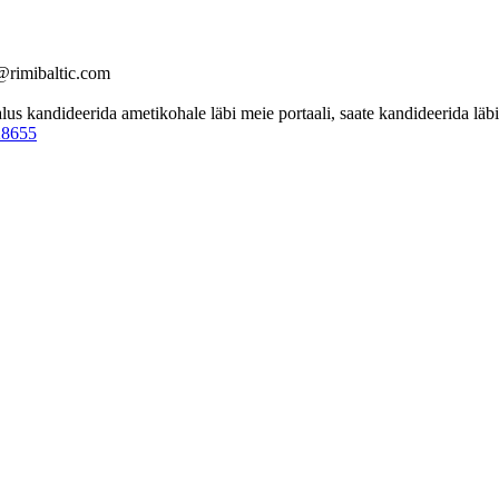
@rimibaltic.com
 kandideerida ametikohale läbi meie portaali, saate kandideerida läbi 
28655