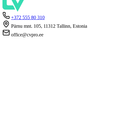
+372 555 80 310
Pärnu mnt. 105, 11312 Tallinn, Estonia
office@cvpro.ee
About us
About CV Pro
Contacts
Prices and services
Estonian Unemployment Insurance Fund
FAQ for employers
FAQ for candidates
Privacy
Terms and Conditions
Privacy Policy
Cookie Policy
For employers
Advertise a vacancy
CV Database
For applicants
Create CV