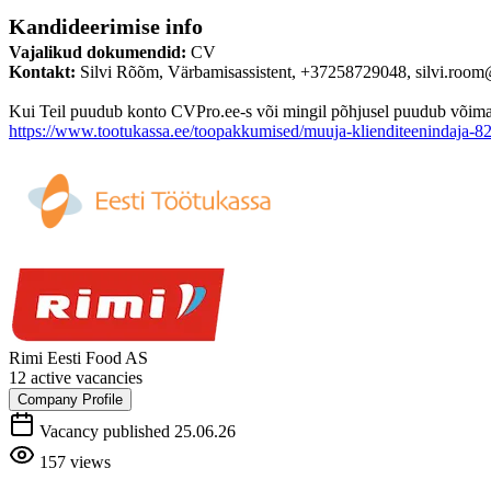
Kandideerimise info
Vajalikud dokumendid:
CV
Kontakt:
Silvi Rõõm, Värbamisassistent, +37258729048, silvi.room
Kui Teil puudub konto CVPro.ee-s või mingil põhjusel puudub võimalus
https://www.tootukassa.ee/toopakkumised/muuja-klienditeenindaja-8
Rimi Eesti Food AS
12 active vacancies
Company Profile
Vacancy published 25.06.26
157 views