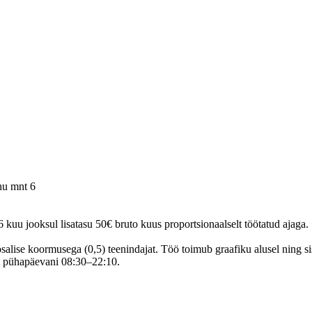
nu mnt 6
 kuu jooksul lisatasu 50€ bruto kuus proportsionaalselt töötatud ajaga.
alise koormusega (0,5) teenindajat. Töö toimub graafiku alusel ning si
t pühapäevani 08:30–22:10.