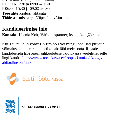
L 05:00-15:30 ja 09:00-20:30
P 06:00-15:30 ja 09:00-20:30
Töösuhte kestus:
tähtajatu
Tööle asumise aeg:
Niipea kui võimalik
Kandideerimise info
Kontakt:
Ksenia Koit, Värbamispartner, ksenia.koit@kra.ee
Kui Teil puudub konto CVPro.ee-s või mingil põhjusel puudub
võimalus kandideerida ametikohale läbi meie portaali, saate
kandideerida läbi originaalikuulutuse Töötukassa veebilehel selle
lingi kaudu:
https://www.tootukassa.ee/toopakkumised/koogi-
abitooline-825223