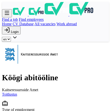
Find a job
Find employees
Home
CV Database
All vacancies
Work abroad
Login
Köögi abitööline
Kaitseressursside Amet
Toitlustus
Type of employment