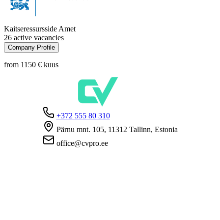
Kaitseressursside Amet
26 active vacancies
Company Profile
from 1150 €
kuus
+372 555 80 310
Pärnu mnt. 105, 11312 Tallinn, Estonia
office@cvpro.ee
About us
About CV Pro
Contacts
Prices and services
Estonian Unemployment Insurance Fund
FAQ for employers
FAQ for candidates
Privacy