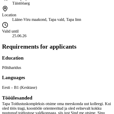
Täistööaeg
Location
Lääne-Viru maakond, Tapa vald, Tapa linn
Valid until
25.06.26
Requirements for applicants
Education
Põhiharidus
Languages
Eesti – B1 (Kesktase)
Tööülesanded
Tapa Toitlustuskompleksis otsime oma meeskonda uut kolleegi. Kui
oled töös tragi, koostööle orienteeritud ja oled eelnevalt kokku
puutunud toitlustuse valdkonnaga, siis just Sind me otsime. Sinu