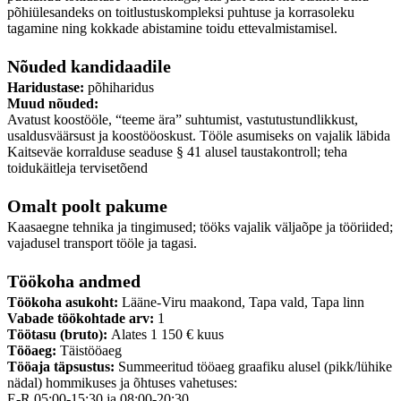
põhiülesandeks on toitlustuskompleksi puhtuse ja korrasoleku
tagamine ning kokkade abistamine toidu ettevalmistamisel.
Nõuded kandidaadile
Haridustase:
põhiharidus
Muud nõuded:
Avatust koostööle, “teeme ära” suhtumist, vastutustundlikkust,
usaldusväärsust ja koostööoskust. Tööle asumiseks on vajalik läbida
Kaitseväe korralduse seaduse § 41 alusel taustakontroll; teha
toidukäitleja tervisetõend
Omalt poolt pakume
Kaasaegne tehnika ja tingimused; tööks vajalik väljaõpe ja tööriided;
vajadusel transport tööle ja tagasi.
Töökoha andmed
Töökoha asukoht:
Lääne-Viru maakond, Tapa vald, Tapa linn
Vabade töökohtade arv:
1
Töötasu (bruto):
Alates 1 150 € kuus
Tööaeg:
Täistööaeg
Tööaja täpsustus:
Summeeritud tööaeg graafiku alusel (pikk/lühike
nädal) hommikuses ja õhtuses vahetuses:
E-R 05:00-15:30 ja 08:00-20:30