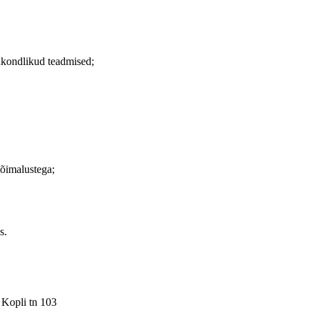
ldkondlikud teadmised;
võimalustega;
s.
 Kopli tn 103