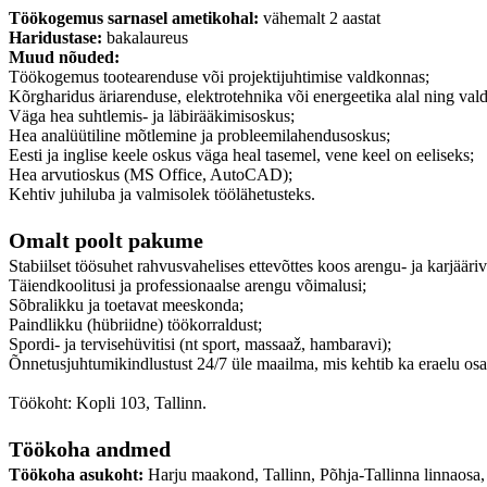
Töökogemus sarnasel ametikohal:
vähemalt 2 aastat
Haridustase:
bakalaureus
Muud nõuded:
Töökogemus tootearenduse või projektijuhtimise valdkonnas;
Kõrgharidus äriarenduse, elektrotehnika või energeetika alal ning va
Väga hea suhtlemis- ja läbirääkimisoskus;
Hea analüütiline mõtlemine ja probleemilahendusoskus;
Eesti ja inglise keele oskus väga heal tasemel, vene keel on eeliseks;
Hea arvutioskus (MS Office, AutoCAD);
Kehtiv juhiluba ja valmisolek töölähetusteks.
Omalt poolt pakume
Stabiilset töösuhet rahvusvahelises ettevõttes koos arengu- ja karjääri
Täiendkoolitusi ja professionaalse arengu võimalusi;
Sõbralikku ja toetavat meeskonda;
Paindlikku (hübriidne) töökorraldust;
Spordi- ja tervisehüvitisi (nt sport, massaaž, hambaravi);
Õnnetusjuhtumikindlustust 24/7 üle maailma, mis kehtib ka eraelu osa
Töökoht: Kopli 103, Tallinn.
Töökoha andmed
Töökoha asukoht:
Harju maakond, Tallinn, Põhja-Tallinna linnaosa,