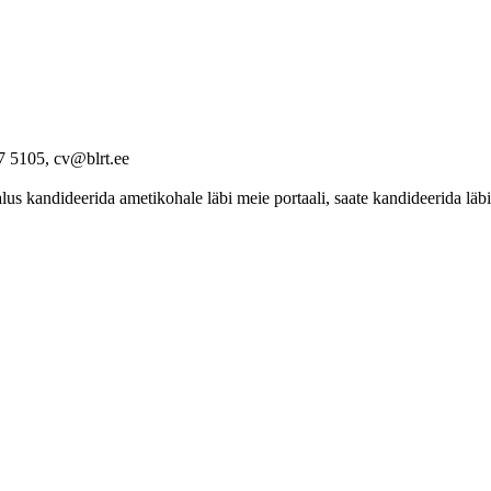
7 5105, cv@blrt.ee
 kandideerida ametikohale läbi meie portaali, saate kandideerida läbi 