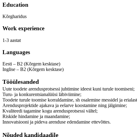
Education
Kõrgharidus
Work experience
1-3 aastat
Languages
Eesti – B2 (Kõrgem kesktase)
Inglise – B2 (Kõrgem kesktase)
Tööülesanded
Uute toodete arendusprotsessi juhtimine ideest kuni turule toomiseni;
Turu- ja konkurentsianalüüsi läbiviimine;
Toodete turule toomise korraldamine, sh osalemine messidel ja erialaste
Arendusprojektide ajakava ja eelarve koostamine ning jälgimine;
Kvaliteedi tagamine kogu arendusprotsessi vältel;
Riskide hindamine ja maandamine;
Innovatsiooni ja pideva arenduse edendamine ettevõttes.
Nõuded kandidaadile