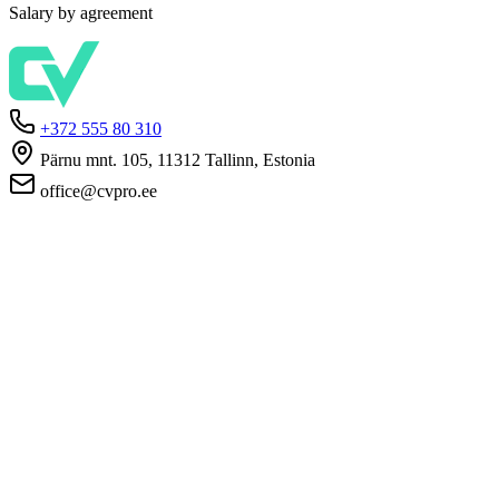
Salary by agreement
+372 555 80 310
Pärnu mnt. 105, 11312 Tallinn, Estonia
office@cvpro.ee
About us
About CV Pro
Contacts
Prices and services
Estonian Unemployment Insurance Fund
FAQ for employers
FAQ for candidates
Privacy
Terms and Conditions
Privacy Policy
Cookie Policy
For employers
Advertise a vacancy