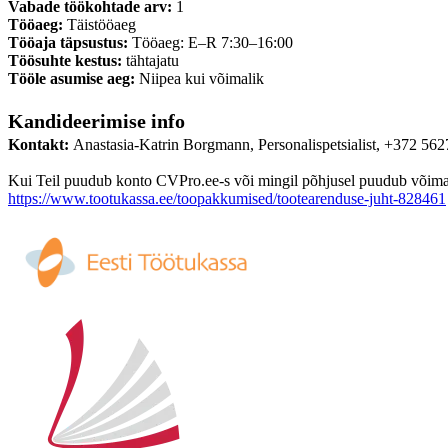
Vabade töökohtade arv:
1
Tööaeg:
Täistööaeg
Tööaja täpsustus:
Tööaeg: E–R 7:30–16:00
Töösuhte kestus:
tähtajatu
Tööle asumise aeg:
Niipea kui võimalik
Kandideerimise info
Kontakt:
Anastasia-Katrin Borgmann, Personalispetsialist, +372 562
Kui Teil puudub konto CVPro.ee-s või mingil põhjusel puudub võimalus
https://www.tootukassa.ee/toopakkumised/tootearenduse-juht-828461