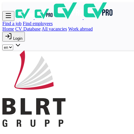
Find a job
Find employees
Home
CV Database
All vacancies
Work abroad
Login