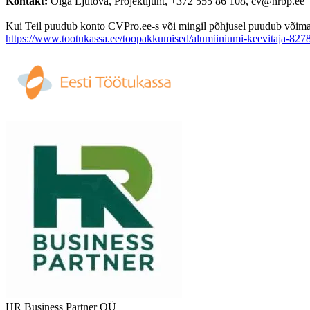
Kontakt:
Olga Ljutova, Projektijuht, +372 555 86 108, cv@hrbp.ee
Kui Teil puudub konto CVPro.ee-s või mingil põhjusel puudub võimalus
https://www.tootukassa.ee/toopakkumised/alumiiniumi-keevitaja-827
HR Business Partner OÜ