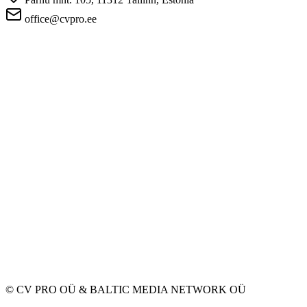
office@cvpro.ee
About us
About CV Pro
Contacts
Prices and services
Estonian Unemployment Insurance Fund
FAQ for employers
FAQ for candidates
Privacy
Terms and Conditions
Privacy Policy
Cookie Policy
For employers
Advertise a vacancy
CV Database
For applicants
Create CV
Vacancies
Companies
Categories
© CV PRO OÜ
&
BALTIC MEDIA NETWORK OÜ