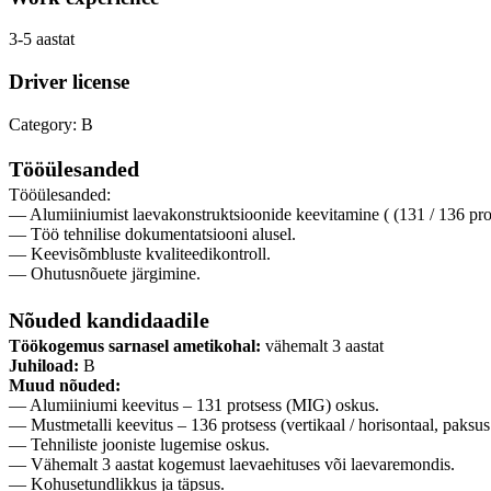
3-5 aastat
Driver license
Category: B
Tööülesanded
Tööülesanded:
— Alumiiniumist laevakonstruktsioonide keevitamine ( (131 / 136 pro
— Töö tehnilise dokumentatsiooni alusel.
— Keevisõmbluste kvaliteedikontroll.
— Ohutusnõuete järgimine.
Nõuded kandidaadile
Töökogemus sarnasel ametikohal:
vähemalt 3 aastat
Juhiload:
B
Muud nõuded:
— Alumiiniumi keevitus – 131 protsess (MIG) oskus.
— Mustmetalli keevitus – 136 protsess (vertikaal / horisontaal, paks
— Tehniliste jooniste lugemise oskus.
— Vähemalt 3 aastat kogemust laevaehituses või laevaremondis.
— Kohusetundlikkus ja täpsus.