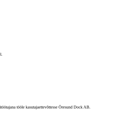
l.
itöötajana tööle kasutajaettevõttesse Öresund Dock AB.