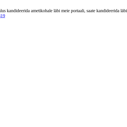
 kandideerida ametikohale läbi meie portaali, saate kandideerida läbi 
819