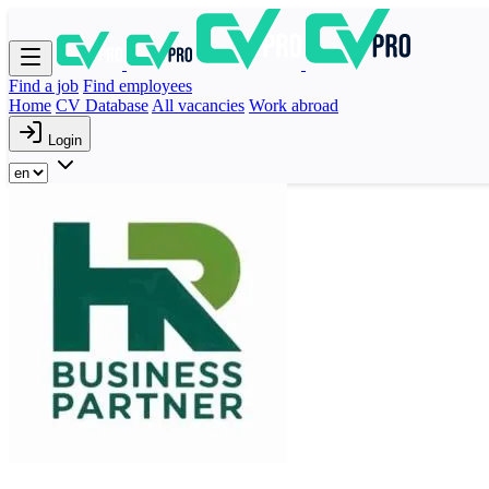
Find a job
Find employees
Home
CV Database
All vacancies
Work abroad
Login