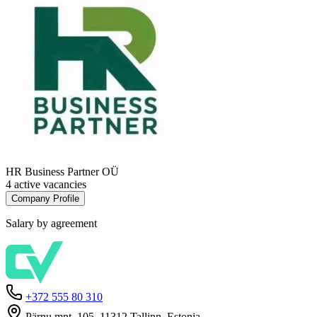
HR Business Partner OÜ
4 active vacancies
Company Profile
Salary by agreement
+372 555 80 310
Pärnu mnt. 105, 11312 Tallinn, Estonia