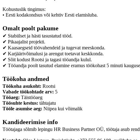
Kohustuslik tingimus:
• Eesti kodakondsus või kehtiv Eesti elamisluba.
Omalt poolt pakume
✔ Stabiilset ja hästi tasustatud tööd.
✔ Pikaajalist projekti.
✔ Kaasaegseid töövahendeid ja tugevat meeskonda.
✔ Karjäärivõimalusi ja arengut toetavat keskkonda.
✔ Sõit kodust Rootsi ja tagasi tööandja kulul.
✔ Tööandja poolt tasutud elamine eramus töökohast 5 minuti kauguse
Töökoha andmed
Töökoha asukoht:
Rootsi
Vabade töökohtade arv:
5
Tööaeg:
Täistööaeg
Töösuhte kestus:
tähtajatu
Tööle asumise aeg:
Niipea kui võimalik
Kandideerimise info
Töötajaga sõlmib lepingu HR Business Partner OÜ, töötaja asub rend