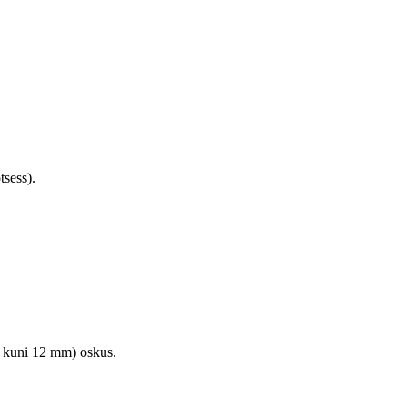
tsess).
us kuni 12 mm) oskus.