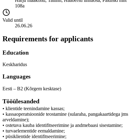
Harju maakond, Tallinn, Haabersti linnaosa, Paldiski mnt
108a
Valid until
26.06.26
Requirements for applicants
Education
Keskharidus
Languages
Eesti – B2 (Kõrgem kesktase)
Tööülesanded
• klientide teenindamine kassas;
• kassaoperatsioonide teostamine (sularaha, pangakaartidega jms
arveldamine);
• ostetava kauba identifitseerimine ja andmebaasi sisestamine;
• turvaelementide eemaldamine;
• püsiklientide identifitseerimine;