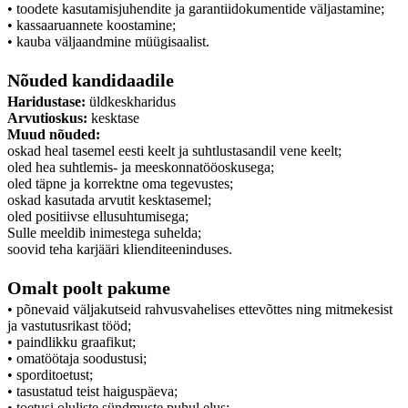
• toodete kasutamisjuhendite ja garantiidokumentide väljastamine;
• kassaaruannete koostamine;
• kauba väljaandmine müügisaalist.
Nõuded kandidaadile
Haridustase:
üldkeskharidus
Arvutioskus:
kesktase
Muud nõuded:
oskad heal tasemel eesti keelt ja suhtlustasandil vene keelt;
oled hea suhtlemis- ja meeskonnatööoskusega;
oled täpne ja korrektne oma tegevustes;
oskad kasutada arvutit kesktasemel;
oled positiivse ellusuhtumisega;
Sulle meeldib inimestega suhelda;
soovid teha karjääri klienditeeninduses.
Omalt poolt pakume
• põnevaid väljakutseid rahvusvahelises ettevõttes ning mitmekesist
ja vastutusrikast tööd;
• paindlikku graafikut;
• omatöötaja soodustusi;
• sporditoetust;
• tasustatud teist haiguspäeva;
• toetusi oluliste sündmuste puhul elus;