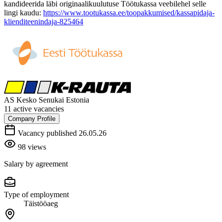
kandideerida läbi originaalikuulutuse Töötukassa veebilehel selle
lingi kaudu:
https://www.tootukassa.ee/toopakkumised/kassapidaja-
klienditeenindaja-825464
AS Kesko Senukai Estonia
11 active vacancies
Company Profile
Vacancy published 26.05.26
98 views
Salary by agreement
Type of employment
Täistööaeg