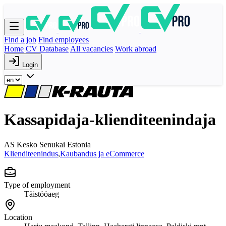
Find a job
Find employees
Home
CV Database
All vacancies
Work abroad
Login
Kassapidaja-klienditeenindaja
AS Kesko Senukai Estonia
Klienditeenindus
,
Kaubandus ja eCommerce
Type of employment
Täistööaeg
Location