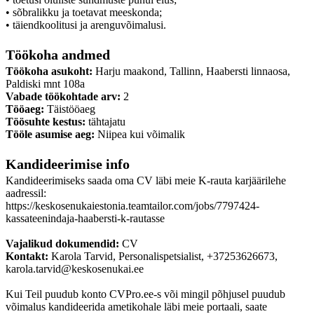
• sõbralikku ja toetavat meeskonda;
• täiendkoolitusi ja arenguvõimalusi.
Töökoha andmed
Töökoha asukoht:
Harju maakond, Tallinn, Haabersti linnaosa,
Paldiski mnt 108a
Vabade töökohtade arv:
2
Tööaeg:
Täistööaeg
Töösuhte kestus:
tähtajatu
Tööle asumise aeg:
Niipea kui võimalik
Kandideerimise info
Kandideerimiseks saada oma CV läbi meie K-rauta karjäärilehe
aadressil:
https://keskosenukaiestonia.teamtailor.com/jobs/7797424-
kassateenindaja-haabersti-k-rautasse
Vajalikud dokumendid:
CV
Kontakt:
Karola Tarvid, Personalispetsialist, +37253626673,
karola.tarvid@keskosenukai.ee
Kui Teil puudub konto CVPro.ee-s või mingil põhjusel puudub
võimalus kandideerida ametikohale läbi meie portaali, saate