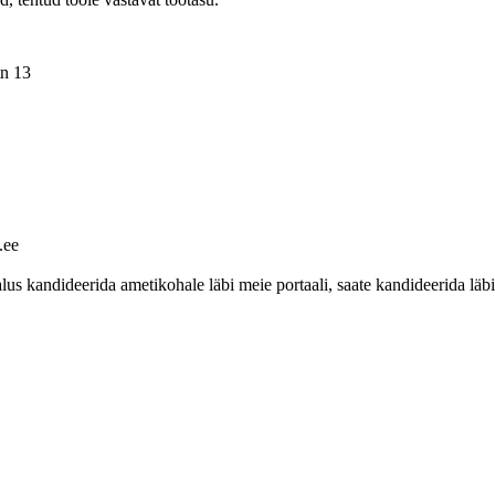
tn 13
.ee
 kandideerida ametikohale läbi meie portaali, saate kandideerida läbi 