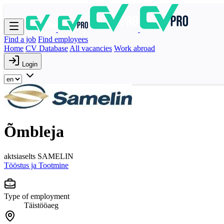
Find a job
Find employees
Home
CV Database
All vacancies
Work abroad
Login
Õmbleja
aktsiaselts SAMELIN
Tööstus ja Tootmine
Type of employment
Täistööaeg