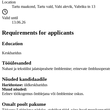
Location
Tartu maakond, Tartu vald, Vahi alevik, Vabriku tn 13
Valid until
13.06.26
Requirements for applicants
Education
Keskharidus
Tööülesanded
Nahast ja tekstiilist jalatsipealsete õmblemine; erinevate õmblusoperat
Nõuded kandidaadile
Haridustase:
üldkeskharidus
Muud nõuded:
Eelnev töökogemus õmblejana või õmblemise oskus.
Omalt poolt pakume
Tööaega 5 tööpäeva nädalas, stabiilset tööd, väga head meeskonnatööd