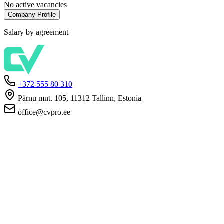
No active vacancies
Company Profile
Salary by agreement
+372 555 80 310
Pärnu mnt. 105, 11312 Tallinn, Estonia
office@cvpro.ee
About us
About CV Pro
Contacts
Prices and services
Estonian Unemployment Insurance Fund
FAQ for employers
FAQ for candidates
Privacy
Terms and Conditions
Privacy Policy
Cookie Policy