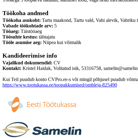
Töökoha andmed
Töökoha asukoht:
Tartu maakond, Tartu vald, Vahi alevik, Vabriku 
Vabade töökohtade arv:
5
Tööaeg:
Täistööaeg
Töösuhte kestus:
tähtajatu
Tööle asumise aeg:
Niipea kui võimalik
Kandideerimise info
Vajalikud dokumendid:
CV
Kontakt:
Kristel Haidak, Volitatud isik, 53316758, samelin@samelin
Kui Teil puudub konto CVPro.ee-s või mingil põhjusel puudub võimalus
https://www.tootukassa.ee/toopakkumised/ombleja-825490