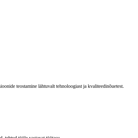
sioonide teostamine lähtuvalt tehnoloogiast ja kvaliteedinõuetest.
, tehtud tööle vastavat töötasu.