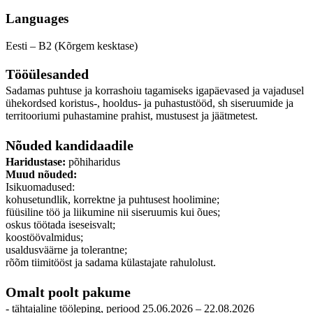
Languages
Eesti – B2 (Kõrgem kesktase)
Tööülesanded
Sadamas puhtuse ja korrashoiu tagamiseks igapäevased ja vajadusel
ühekordsed koristus-, hooldus- ja puhastustööd, sh siseruumide ja
territooriumi puhastamine prahist, mustusest ja jäätmetest.
Nõuded kandidaadile
Haridustase:
põhiharidus
Muud nõuded:
Isikuomadused:
kohusetundlik, korrektne ja puhtusest hoolimine;
füüsiline töö ja liikumine nii siseruumis kui õues;
oskus töötada iseseisvalt;
koostöövalmidus;
usaldusväärne ja tolerantne;
rõõm tiimitööst ja sadama külastajate rahulolust.
Omalt poolt pakume
- tähtajaline tööleping, periood 25.06.2026 – 22.08.2026