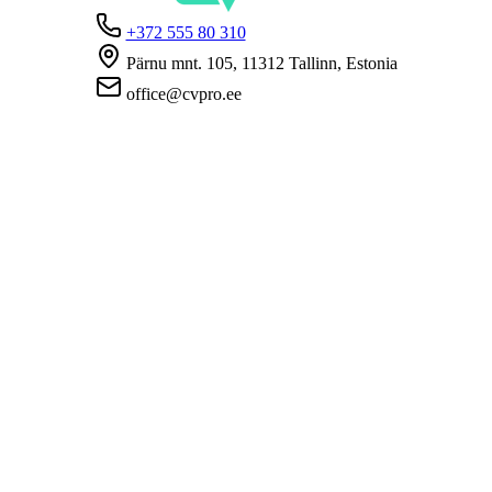
+372 555 80 310
Pärnu mnt. 105, 11312 Tallinn, Estonia
office@cvpro.ee
About us
About CV Pro
Contacts
Prices and services
Estonian Unemployment Insurance Fund
FAQ for employers
FAQ for candidates
Privacy
Terms and Conditions
Privacy Policy
Cookie Policy
For employers
Advertise a vacancy
CV Database
For applicants
Create CV
Vacancies