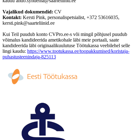
kaudu ando.syndema@saarteliinid.ee
Vajalikud dokumendid:
CV
Kontakt:
Kersti Pink, personalispetsialist, +372 53616035,
kersti.pink@saarteliinid.ee
Kui Teil puudub konto CVPro.ee-s või mingil põhjusel puudub
võimalus kandideerida ametikohale läbi meie portaali, saate
kandideerida läbi originaalikuulutuse Töötukassa veebilehel selle
lingi kaudu:
https://www.tootukassa.ee/toopakkumised/koristaja-
puhastusteenindaja-825113