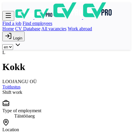
Find a job
Find employees
Home
CV Database
All vacancies
Work abroad
Login
L
Kokk
LOOJANGU OÜ
Toitlustus
Shift work
Type of employment
Täistööaeg
Location