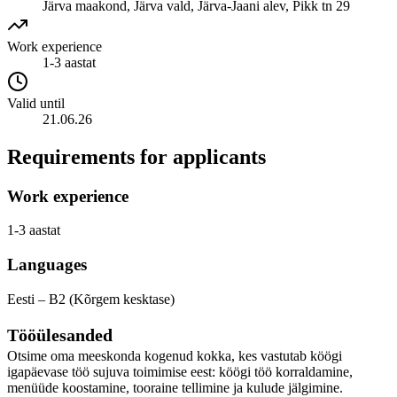
Järva maakond, Järva vald, Järva-Jaani alev, Pikk tn 29
Work experience
1-3 aastat
Valid until
21.06.26
Requirements for applicants
Work experience
1-3 aastat
Languages
Eesti – B2 (Kõrgem kesktase)
Tööülesanded
Otsime oma meeskonda kogenud kokka, kes vastutab köögi
igapäevase töö sujuva toimimise eest: köögi töö korraldamine,
menüüde koostamine, tooraine tellimine ja kulude jälgimine.