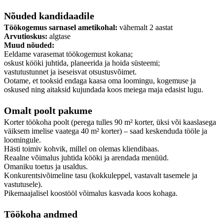
Nõuded kandidaadile
Töökogemus sarnasel ametikohal:
vähemalt 2 aastat
Arvutioskus:
algtase
Muud nõuded:
Eeldame varasemat töökogemust kokana;
oskust kööki juhtida, planeerida ja hoida süsteemi;
vastutustunnet ja iseseisvat otsustusvõimet.
Ootame, et tooksid endaga kaasa oma loomingu, kogemuse ja
oskused ning aitaksid kujundada koos meiega maja edasist lugu.
Omalt poolt pakume
Korter töökoha poolt (perega tulles 90 m² korter, üksi või kaaslasega
väiksem imelise vaatega 40 m² korter) – saad keskenduda tööle ja
loomingule.
Hästi toimiv kohvik, millel on olemas kliendibaas.
Reaalne võimalus juhtida kööki ja arendada menüüd.
Omaniku toetus ja usaldus.
Konkurentsivõimeline tasu (kokkuleppel, vastavalt tasemele ja
vastutusele).
Pikemaajalisel koostööl võimalus kasvada koos kohaga.
Töökoha andmed