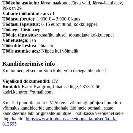
Töökoha asukoht:
Järva maakond, Järva vald, Järva-Jaani alev,
Pikk tn 29
Vabade töökohtade arv:
1
Töötasu (bruto):
1 000 € – 3 000 € kuus
Töötasu täpsustus:
6-15 eurot /tund, kokkuleppel
Tööaeg:
Täistööaeg
Tööaja täpsustus:
graafiku alusel, tööandjaga kokkuleppel
Vahetustega:
Jah
Töösuhte kestus:
tähtajatu
Tööle asumise aeg:
Niipea kui võimalik
Kandideerimise info
Kui tunned, et see on Sinu koht, võta meiega ühendust!
Vajalikud dokumendid:
CV
Kontakt:
Kadri Kangron, Juhatuse liige, 5358 5266,
kadri.kangron@gmail.com
Kui Teil puudub konto CVPro.ee-s või mingil põhjusel puudub
võimalus kandideerida ametikohale läbi meie portaali, saate
kandideerida läbi originaalikuulutuse Töötukassa veebilehel selle
lingi kaudu:
https://www.tootukassa.ee/toopakkumised/kokk-
813695