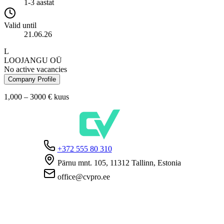
1-3 aastat
Valid until
21.06.26
L
LOOJANGU OÜ
No active vacancies
Company Profile
1,000 – 3000 €
kuus
+372 555 80 310
Pärnu mnt. 105, 11312 Tallinn, Estonia
office@cvpro.ee
About us
About CV Pro
Contacts
Prices and services