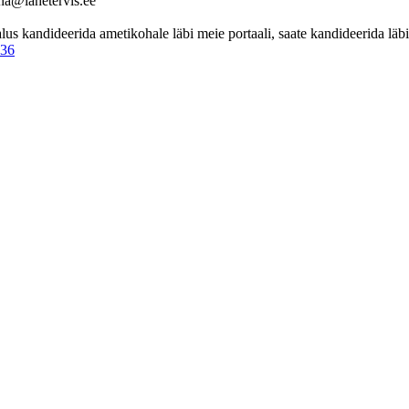
ina@lahetervis.ee
 kandideerida ametikohale läbi meie portaali, saate kandideerida läbi 
236