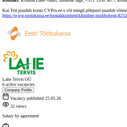
Kontakt:
Kristina Lahe-Vader, Juhatuse liige, +372 5330 3877, krist
Kui Teil puudub konto CVPro.ee-s või mingil põhjusel puudub võimalus
https://www.tootukassa.ee/toopakkumised/kliiniline-psuhholoog-825
Lahe Tervis OÜ
6 active vacancies
Company Profile
Vacancy published 25.05.26
32 views
Salary by agreement