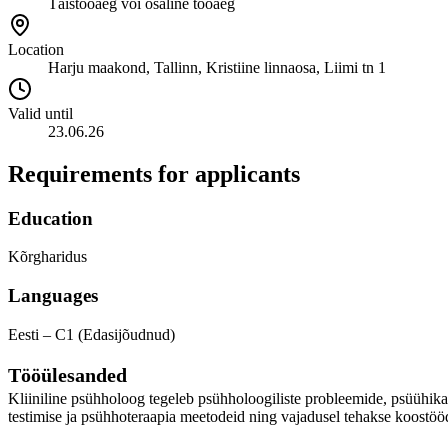
Täistööaeg või osaline tööaeg
Location
Harju maakond, Tallinn, Kristiine linnaosa, Liimi tn 1
Valid until
23.06.26
Requirements for applicants
Education
Kõrgharidus
Languages
Eesti – C1 (Edasijõudnud)
Tööülesanded
Kliiniline psühholoog tegeleb psühholoogiliste probleemide, psüühika-
testimise ja psühhoteraapia meetodeid ning vajadusel tehakse koostööd