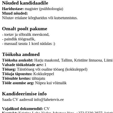
Nõuded kandidaadile
Haridustase:
magister (psühholoogia)
Muud nõuded:
Nõutav erialane kõrgharidus või kutsetunnistus.
Omalt poolt pakume
- toetav ja sõbralik meeskond,
- paindlik töögraafik,
- massaaž tasuta 1 kord nädalas :)
Töökoha andmed
Töökoha asukoht:
Harju maakond, Tallinn, Kristiine linnaosa, Liimi
Vabade töökohtade arv:
1
Tööaeg:
Täistööaeg või osaline tööaeg (kokkuleppel)
Tööaja täpsustus:
Kokkuleppel
Töösuhte kestus:
tähtajatu
Tööle asumise aeg:
Niipea kui võimalik
Kandideerimise info
Saada CV aadressil info@lahetervis.ee
Vajalikud dokumendid:
CV