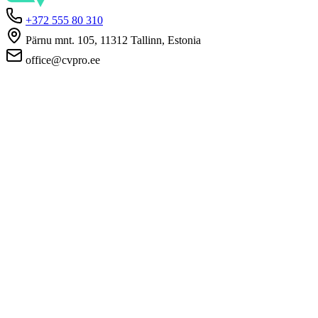
+372 555 80 310
Pärnu mnt. 105, 11312 Tallinn, Estonia
office@cvpro.ee
About us
About CV Pro
Contacts
Prices and services
Estonian Unemployment Insurance Fund
FAQ for employers
FAQ for candidates
Privacy
Terms and Conditions
Privacy Policy
Cookie Policy
For employers
Advertise a vacancy
CV Database
For applicants
Create CV
Vacancies