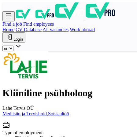
Find a job
Find employees
Home
CV Database
All vacancies
Work abroad
Login
Kliiniline psühholoog
Lahe Tervis OÜ
Meditsiin ja Tervishoid
,
Sotsiaaltöö
Type of employment