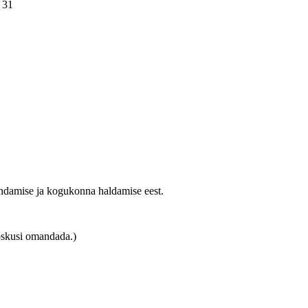
 31
undamise ja kogukonna haldamise eest.
i oskusi omandada.)