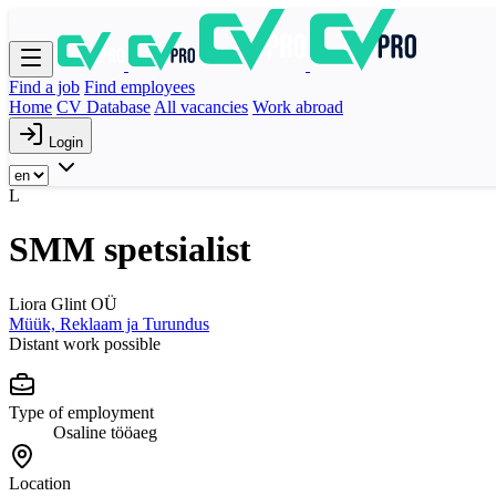
Find a job
Find employees
Home
CV Database
All vacancies
Work abroad
Login
L
SMM spetsialist
Liora Glint OÜ
Müük, Reklaam ja Turundus
Distant work possible
Type of employment
Osaline tööaeg
Location