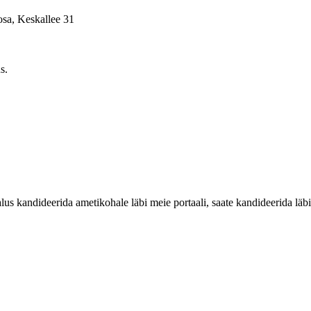
osa, Keskallee 31
s.
 kandideerida ametikohale läbi meie portaali, saate kandideerida läbi 