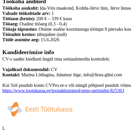
Töökoha andmed
Töökoha asukoht:
Ida-Viru maakond, Kohtla-Järve linn, Järve linna
Vabade töökohtade arv:
1
Töötasu (bruto):
200 € – 339 € kuus
Tööaeg:
Osaline tööaeg (0,3 - 0,4)
Tööaja täpsustus:
Otsime osalise koormusega töötajat 8 päevaks kuu
Töösuhte kestus:
tähtajaline (null)
Tööle asumise aeg:
15.6.2026
Kandideerimise info
CV-s saatke kindlasti lingid oma sotsiaalmeedia kontodele.
Vajalikud dokumendid:
CV
Kontakt:
Marina Lõtšagina, Juhatuse liige, info@liora-glint.com
Kui Teil puudub konto CVPro.ee-s või mingil põhjusel puudub võimalus
https://www.tootukassa.ee/toopakkumised/smm-spetsialist-825363
L