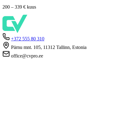
200 – 339 €
kuus
+372 555 80 310
Pärnu mnt. 105, 11312 Tallinn, Estonia
office@cvpro.ee
About us
About CV Pro
Contacts
Prices and services
Estonian Unemployment Insurance Fund
FAQ for employers
FAQ for candidates
Privacy
Terms and Conditions
Privacy Policy
Cookie Policy
For employers
Advertise a vacancy