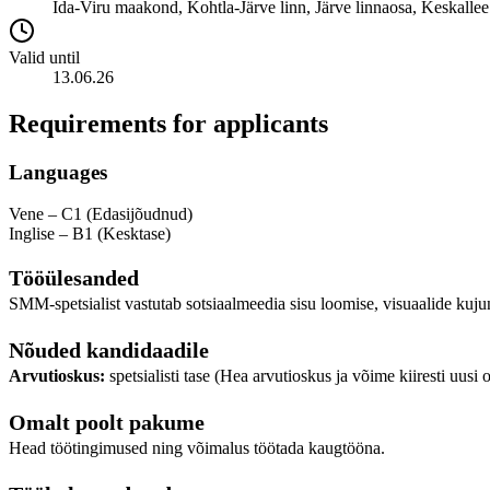
Ida-Viru maakond, Kohtla-Järve linn, Järve linnaosa, Keskallee
Valid until
13.06.26
Requirements for applicants
Languages
Vene – C1 (Edasijõudnud)
Inglise – B1 (Kesktase)
Tööülesanded
SMM-spetsialist vastutab sotsiaalmeedia sisu loomise, visuaalide kuj
Nõuded kandidaadile
Arvutioskus:
spetsialisti tase (Hea arvutioskus ja võime kiiresti uus
Omalt poolt pakume
Head töötingimused ning võimalus töötada kaugtööna.