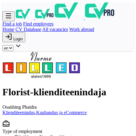
Find a job
Find employees
Home
CV Database
All vacancies
Work abroad
Login
Florist-klienditeenindaja
Osaühing Phaidra
Klienditeenindus
,
Kaubandus ja eCommerce
Type of employment