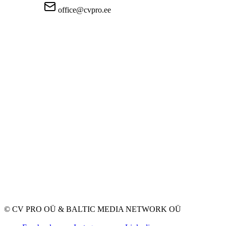
office@cvpro.ee
About us
About CV Pro
Contacts
Prices and services
Estonian Unemployment Insurance Fund
FAQ for employers
FAQ for candidates
Privacy
Terms and Conditions
Privacy Policy
Cookie Policy
For employers
Advertise a vacancy
CV Database
For applicants
Create CV
Vacancies
Companies
Categories
© CV PRO OÜ
&
BALTIC MEDIA NETWORK OÜ