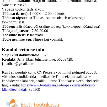
Töökoha asukoht:
Harju maakond, Tallinn, Nõmme linnaosa,
Vabaduse pst 75
Vabade töökohtade arv:
1
Töötasu (bruto):
1 000 € – 2 000 € kuus
Töötasu täpsustus:
Töötasu suurus oleneb oskustest ja
töökoormusest.
Tööaeg:
Täistööaeg või osaline tööaeg (kokkuleppel tööandjaga)
Tööaja täpsustus:
7.30-20.00
Töösuhte kestus:
tähtajatu
Tööle asumise aeg:
Niipea kui võimalik
Kandideerimise info
Vajalikud dokumendid:
CV
Kontakt:
Jana Tibar, Juhatuse liige, 56203429,
janatibar@gmail.com
Kui Teil puudub konto CVPro.ee-s või mingil põhjusel puudub
võimalus kandideerida ametikohale läbi meie portaali, saate
kandideerida läbi originaalikuulutuse Töötukassa veebilehel selle
lingi kaudu:
https://www.tootukassa.ee/toopakkumised/florist-
klienditeenindaja-825209