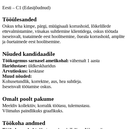
Eesti – C1 (Edasijõudnud)
Tööülesanded
Oskus teha kimpe, pärgi, müügisaali korrashoid, lõikelillede
ettevalmistamine, viisakas suhtlemine klientidega, oskus töötada
iseseisvalt, toataimede eest hoolitsemine, õueala korrashoid, amplite
ja õuetaimede eest hoolitsemine.
Nõuded kandidaadile
Töökogemus sarnasel ametikohal:
vähemalt 1 aasta
Haridustase:
üldkeskharidus
Arvutioskus:
kesktase
Muud nõuded:
Kohusetundlik, korrektne, aus, hea suhtleja.
Iseseisvalt töötamise oskus.
Omalt poolt pakume
Meeldiv kollektiiv, korralik töötasu, tulemustasu.
Võimalus paindlikuks graafikuks.
Töökoha andmed