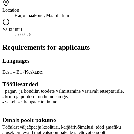
Location
Harju maakond, Maardu linn
Valid until
25.07.26
Requirements for applicants
Languages
Eesti – B1 (Kesktase)
Tööülesanded
- pagari- ja kondiitri toodete valmistamine vastavalt retseptuurile,
- korra ja puhtuse hoidmine köögis,
- vajadusel kaupade tellimine.
Omalt poolt pakume
Tööalast väljaõpet ja koolitusi, karjäärivõimalusi, tööd graafiku
alusel, erinevaid motivatsioonipakette ja ettevõtte poolt