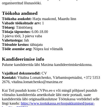
organiseeritud lõunasööki.
Töökoha andmed
Töökoha asukoht:
Harju maakond, Maardu linn
Vabade töökohtade arv:
1
Tööaeg:
Täistööaeg
Tööaja täpsustus:
6.00-18.00
3 päeva tööl, 3 päeva vaba
Vahetustega:
Jah
Töösuhte kestus:
tähtajatu
Tööle asumise aeg:
Niipea kui võimalik
Kandideerimise info
Palume kandideerida läbi Maxima kandideerimiskeskkonna.
Vajalikud dokumendid:
CV
Kontakt:
Vitalina Lomatchenko, Värbamisspetsialist, +372 5353
2676, vitalina.lomatchenko@maxima.ee
Kui Teil puudub konto CVPro.ee-s või mingil põhjusel puudub
võimalus kandideerida ametikohale läbi meie portaali, saate
kandideerida läbi originaalikuulutuse Töötukassa veebilehel selle
lingi kaudu:
https://www.tootukassa.ee/toopakkumised/pagar-