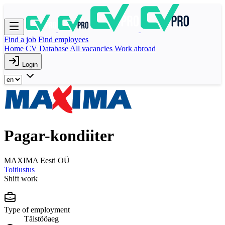
Find a job
Find employees
Home
CV Database
All vacancies
Work abroad
Login
Pagar-kondiiter
MAXIMA Eesti OÜ
Toitlustus
Shift work
Type of employment
Täistööaeg