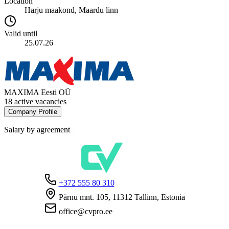
Location
Harju maakond, Maardu linn
Valid until
25.07.26
MAXIMA Eesti OÜ
18 active vacancies
Company Profile
Salary by agreement
+372 555 80 310
Pärnu mnt. 105, 11312 Tallinn, Estonia
office@cvpro.ee
About us