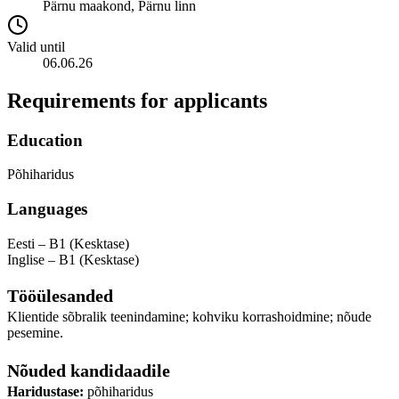
Pärnu maakond, Pärnu linn
Valid until
06.06.26
Requirements for applicants
Education
Põhiharidus
Languages
Eesti – B1 (Kesktase)
Inglise – B1 (Kesktase)
Tööülesanded
Klientide sõbralik teenindamine; kohviku korrashoidmine; nõude
pesemine.
Nõuded kandidaadile
Haridustase:
põhiharidus