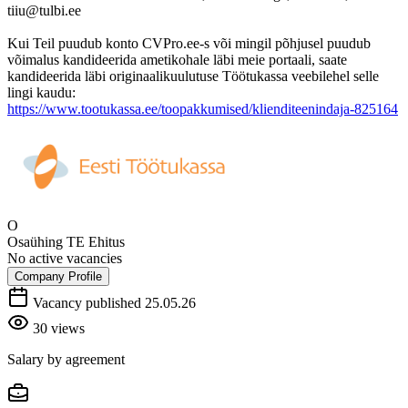
tiiu@tulbi.ee
Kui Teil puudub konto CVPro.ee-s või mingil põhjusel puudub
võimalus kandideerida ametikohale läbi meie portaali, saate
kandideerida läbi originaalikuulutuse Töötukassa veebilehel selle
lingi kaudu:
https://www.tootukassa.ee/toopakkumised/klienditeenindaja-825164
O
Osaühing TE Ehitus
No active vacancies
Company Profile
Vacancy published 25.05.26
30 views
Salary by agreement