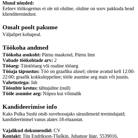
Muud nõuded:
Eelnev töökogemus ei ole nii oluline, oluline on soov pakkuda head
klienditeenindust.
Omalt poolt pakume
Väljaõpet kohapeal.
Töökoha andmed
Töökoha asukoht:
Pärnu maakond, Pärnu linn
Vabade töökohtade arv:
2
Tööaeg:
Täistööaeg või osaline tööaeg
Tööaja täpsustus:
Töö on graafiku alusel; oleme avatud kell 12:00-
22:00; graafik kokkuleppeline; tööle asumise aeg mais või juunis.
Vahetustega:
Jah
Töösuhte kestus:
tähtajaline (null)
Tööle asumise aeg:
Niipea kui võimalik
Kandideerimise info
Kaks Pulka Sushi otsib suvehooajaks särasilmseid teenindajaid;
kandideerimisel vanus alates 18-eluaastat.
Vajalikud dokumendid:
CV
Kontakt:
Tiiu Endrikson-Tšuškin, Juhatuse liige, 5539016,