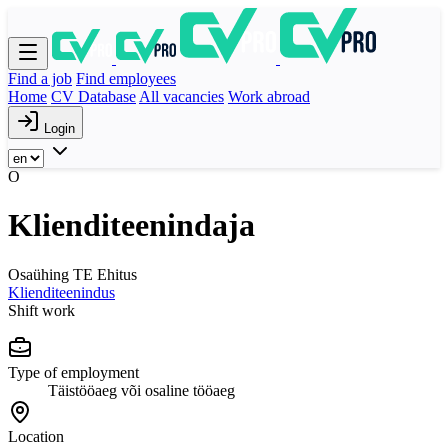
Find a job
Find employees
Home
CV Database
All vacancies
Work abroad
Login
O
Klienditeenindaja
Osaühing TE Ehitus
Klienditeenindus
Shift work
Type of employment
Täistööaeg või osaline tööaeg
Location