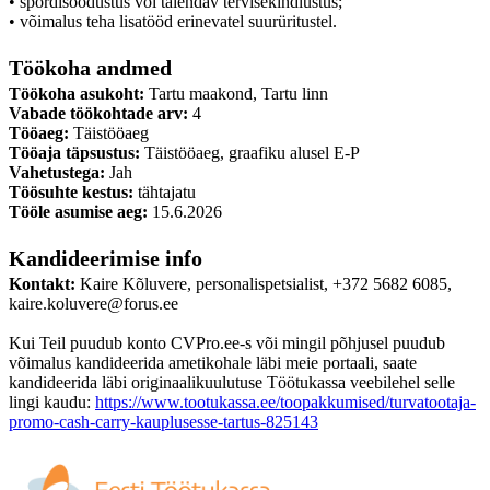
• spordisoodustus või täiendav tervisekindlustus;
• võimalus teha lisatööd erinevatel suurüritustel.
Töökoha andmed
Töökoha asukoht:
Tartu maakond, Tartu linn
Vabade töökohtade arv:
4
Tööaeg:
Täistööaeg
Tööaja täpsustus:
Täistööaeg, graafiku alusel E-P
Vahetustega:
Jah
Töösuhte kestus:
tähtajatu
Tööle asumise aeg:
15.6.2026
Kandideerimise info
Kontakt:
Kaire Kõluvere, personalispetsialist, +372 5682 6085,
kaire.koluvere@forus.ee
Kui Teil puudub konto CVPro.ee-s või mingil põhjusel puudub
võimalus kandideerida ametikohale läbi meie portaali, saate
kandideerida läbi originaalikuulutuse Töötukassa veebilehel selle
lingi kaudu:
https://www.tootukassa.ee/toopakkumised/turvatootaja-
promo-cash-carry-kauplusesse-tartus-825143