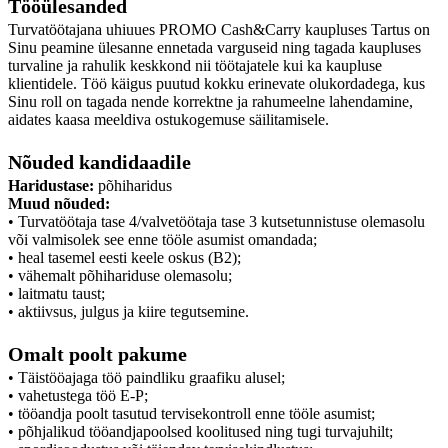
Tööülesanded
Turvatöötajana uhiuues PROMO Cash&Carry kaupluses Tartus on
Sinu peamine ülesanne ennetada varguseid ning tagada kaupluses
turvaline ja rahulik keskkond nii töötajatele kui ka kaupluse
klientidele. Töö käigus puutud kokku erinevate olukordadega, kus
Sinu roll on tagada nende korrektne ja rahumeelne lahendamine,
aidates kaasa meeldiva ostukogemuse säilitamisele.
Nõuded kandidaadile
Haridustase:
põhiharidus
Muud nõuded:
• Turvatöötaja tase 4/valvetöötaja tase 3 kutsetunnistuse olemasolu
või valmisolek see enne tööle asumist omandada;
• heal tasemel eesti keele oskus (B2);
• vähemalt põhihariduse olemasolu;
• laitmatu taust;
• aktiivsus, julgus ja kiire tegutsemine.
Omalt poolt pakume
• Täistööajaga töö paindliku graafiku alusel;
• vahetustega töö E-P;
• tööandja poolt tasutud tervisekontroll enne tööle asumist;
• põhjalikud tööandjapoolsed koolitused ning tugi turvajuhilt;