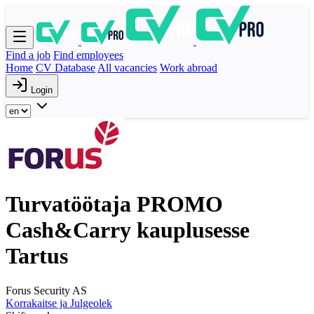
Find a job
Find employees
Home
CV Database
All vacancies
Work abroad
Login
Turvatöötaja PROMO
Cash&Carry kauplusesse
Tartus
Forus Security AS
Korrakaitse ja Julgeolek