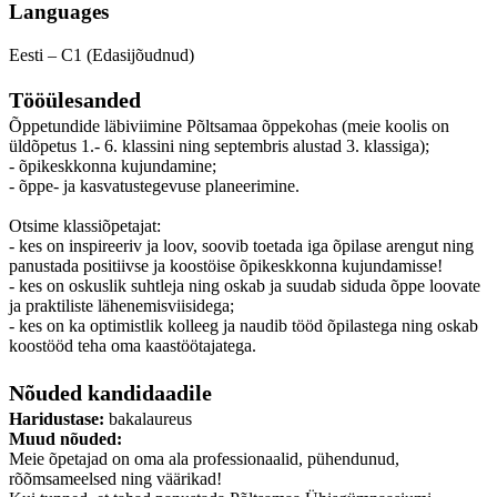
Languages
Eesti – C1 (Edasijõudnud)
Tööülesanded
Õppetundide läbiviimine Põltsamaa õppekohas (meie koolis on
üldõpetus 1.- 6. klassini ning septembris alustad 3. klassiga);
- õpikeskkonna kujundamine;
- õppe- ja kasvatustegevuse planeerimine.
Otsime klassiõpetajat:
- kes on inspireeriv ja loov, soovib toetada iga õpilase arengut ning
panustada positiivse ja koostöise õpikeskkonna kujundamisse!
- kes on oskuslik suhtleja ning oskab ja suudab siduda õppe loovate
ja praktiliste lähenemisviisidega;
- kes on ka optimistlik kolleeg ja naudib tööd õpilastega ning oskab
koostööd teha oma kaastöötajatega.
Nõuded kandidaadile
Haridustase:
bakalaureus
Muud nõuded:
Meie õpetajad on oma ala professionaalid, pühendunud,
rõõmsameelsed ning väärikad!