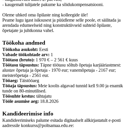
- kaugemalt tulijatele pakume ka sõidukompensatsiooni.
Oleme uhked oma õpilaste ning kolleegide üle!
Peame lugu igast isiksusest ja püüdleme selle poole, et säilitada ja
arendada edumeelseid ning konstruktiivseid suhteid õpilaste,
õpetajate ja juhtkonna vahel.
Töökoha andmed
Töökoha asukoht:
Eesti
Vabade töökohtade arv:
1
Töötasu (bruto):
1 970 € – 2 561 € kuus
Töötasu täpsustus:
Täpne töötasu sõltub õpetaja karjääriastmest:
alustav õpetaja ja õpetaja - 1970 eur; vanemõpetaja - 2167 eur;
meisterõpetaja - 2561 eur.
Tööaeg:
Täistööaeg
Tööaja täpsustus:
Meie koolis algavad tunnid kell 9.00 ja enamik
tunde on 80-minutilised.
Töösuhte kestus:
tähtajatu
Tööle asumise aeg:
18.8.2026
Kandideerimise info
Kandideerimiseks palume esitada digitaalselt allkirjastatult e-posti
aadressile konkurss@poltsamaa.edu.ee: