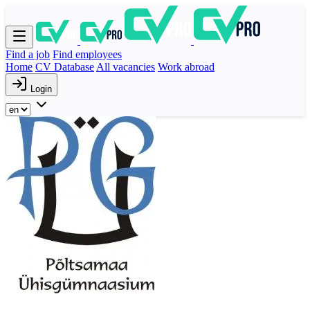
Find a job
Find employees
Home
CV Database
All vacancies
Work abroad
Login