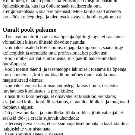
Kui tunned, et tahad panustada Põltsamaa Ühisgümnaasiumi
õpikeskkonda, kus iga õpilane saab realiseerida oma
arengupotentsiaali, siis tere tulemast! Meie koolis saad areneda
koostöös kolleegidega ja oled osa kasvavast koolikogukonnast.
Omalt poolt pakume
- Toetavat mentorit ja alustava õpetaja õpiringi tuge, et saaksime
võimalikult kiiresti ühiseid töövõite nautida;
- võimalust osaleda kovisioonis, et jagada kogemusi, saada tuge
kolleegidelt ja arendada oma professionaalset pädevust;
- kooli ümber asuvat suurt õueala, mis pakub häid võimalusi
õuesõppeks;
- kooli toetust täiend- ja tasemeõppe läbimisel; toetame ka õpetaja
kutse taotlemist, kui kandidaadil on mõnes muus valdkonnas
magistrikraad olemas;
- võimalust ennast haridusuuendustega kursis hoida, osaledes
huvitavates koolitustes ja projektides;
- ühisüritusi kooliperega, et omavahelist koostööd arendada;
- vajadusel kohta kooli ühiselamus, et nautida lühikesi ja mugavaid
tööpäeva algusi;
- 56 päeva puhkust ja paindlikku töökorraldust jõuluvaheajal, et
saaksid töö- ja eraelu sujuvalt ühendada;
- 3 tervisepäeva aastas, et saaksid vajadusel puhata ja taastuda ilma
haiguslehte vormistamata;
- haigushüvitist alates 2. päevast;