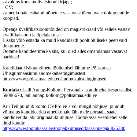
- avaldus koos motivatsioonikirjaga;
- CV;
- ametikohale esitatud nõuetele vastavust tõendavate dokumentide
koopiad.
Õpetaja kvalifikatsiooninõuded on magistrikraad või sellele vastav
kvalifikatsioon ja õpetajakutse.
Lisaks võib esitada ka muid kandidaadi poolt oluliseks peetavaid
dokumente.
Ootame kandideerima ka siis, kui oled alles omandamas vastavat
haridust!
Kandidaadi isikuandmete töötlemisel lähtume Põltsamaa
Ühisgümnaasiumi andmekaitsetingimustest
https://www.poltsamaa.edu.ee/andmekaitsetingimused.
Kontakt:
Laili Aunap-Kollom, Personali- ja andmekaitsespetsialist,
59086670, laili.aunap-kollom@poltsamaa.edu.ee
Kui Teil puudub konto CVPro.ee-s või mingil põhjusel puudub
võimalus kandideerida ametikohale läbi meie portaali, saate
kandideerida läbi originaalikuulutuse Töötukassa veebilehel selle
lingi kaudu:
https://www.tootukassa.ee/toopakkumised/klassiopetaja-825330