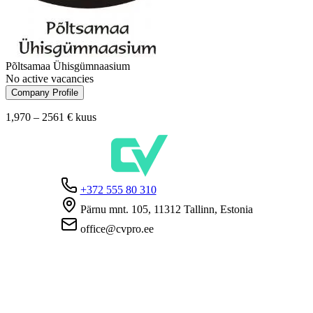
Põltsamaa Ühisgümnaasium
No active vacancies
Company Profile
1,970 – 2561 €
kuus
+372 555 80 310
Pärnu mnt. 105, 11312 Tallinn, Estonia
office@cvpro.ee
About us
About CV Pro
Contacts
Prices and services
Estonian Unemployment Insurance Fund
FAQ for employers