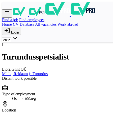
Find a job
Find employees
Home
CV Database
All vacancies
Work abroad
Login
L
Turundusspetsialist
Liora Glint OÜ
Müük, Reklaam ja Turundus
Distant work possible
Type of employment
Osaline tööaeg
Location