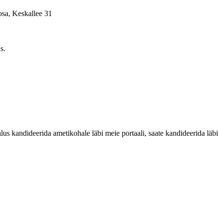
osa, Keskallee 31
s.
 kandideerida ametikohale läbi meie portaali, saate kandideerida läbi 