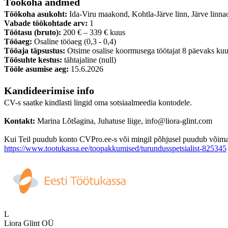
Töökoha andmed
Töökoha asukoht:
Ida-Viru maakond, Kohtla-Järve linn, Järve linna
Vabade töökohtade arv:
1
Töötasu (bruto):
200 € – 339 € kuus
Tööaeg:
Osaline tööaeg (0,3 - 0,4)
Tööaja täpsustus:
Otsime osalise koormusega töötajat 8 päevaks kuu
Töösuhte kestus:
tähtajaline (null)
Tööle asumise aeg:
15.6.2026
Kandideerimise info
CV-s saatke kindlasti lingid oma sotsiaalmeedia kontodele.
Kontakt:
Marina Lõtšagina, Juhatuse liige, info@liora-glint.com
Kui Teil puudub konto CVPro.ee-s või mingil põhjusel puudub võimalus
https://www.tootukassa.ee/toopakkumised/turundusspetsialist-825345
L
Liora Glint OÜ