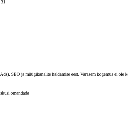
 31
ds), SEO ja müügikanalite haldamise eest. Varasem kogemus ei ole kohu
i oskusi omandada