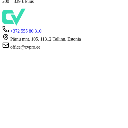
200 – 339 €
kuus
+372 555 80 310
Pärnu mnt. 105, 11312 Tallinn, Estonia
office@cvpro.ee
About us
About CV Pro
Contacts
Prices and services
Estonian Unemployment Insurance Fund
FAQ for employers
FAQ for candidates
Privacy
Terms and Conditions
Privacy Policy
Cookie Policy
For employers
Advertise a vacancy
CV Database