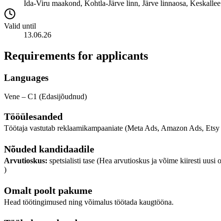
Ida-Viru maakond, Kohtla-Järve linn, Järve linnaosa, Keskallee
Valid until
13.06.26
Requirements for applicants
Languages
Vene – C1 (Edasijõudnud)
Tööülesanded
Töötaja vastutab reklaamikampaaniate (Meta Ads, Amazon Ads, Etsy A
Nõuded kandidaadile
Arvutioskus:
spetsialisti tase (Hea arvutioskus ja võime kiiresti uus
)
Omalt poolt pakume
Head töötingimused ning võimalus töötada kaugtööna.