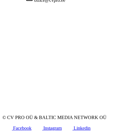
office@cvpro.ee
About us
About CV Pro
Contacts
Prices and services
Estonian Unemployment Insurance Fund
FAQ for employers
FAQ for candidates
Privacy
Terms and Conditions
Privacy Policy
Cookie Policy
For employers
Advertise a vacancy
CV Database
For applicants
Create CV
Vacancies
Companies
Categories
© CV PRO OÜ
&
BALTIC MEDIA NETWORK OÜ
Facebook
Instagram
Linkedin