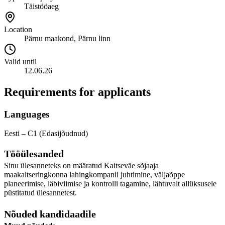
Täistööaeg
Location
Pärnu maakond, Pärnu linn
Valid until
12.06.26
Requirements for applicants
Languages
Eesti – C1 (Edasijõudnud)
Tööülesanded
Sinu ülesanneteks on määratud Kaitseväe sõjaaja
maakaitseringkonna lahingkompanii juhtimine, väljaõppe
planeerimise, läbiviimise ja kontrolli tagamine, lähtuvalt allüksusele
püstitatud ülesannetest.
Nõuded kandidaadile