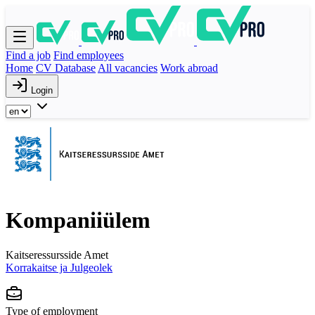
Find a job
Find employees
Home
CV Database
All vacancies
Work abroad
Login
Kompaniiülem
Kaitseressursside Amet
Korrakaitse ja Julgeolek
Type of employment