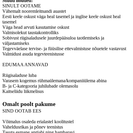
Muud nõuded:
SINULT OOTAME
Vähemalt nooremleitnandi auastet
Eesti keele oskust väga heal tasemel ja inglise keele oskust heal
tasemel
Väga head arvuti kasutamise oskust
Valmisolekut taustakontrolliks
Sobivust riigisaladusele juurdepääsuloa taotlemiseks ja
väljastamiseks
Tegevväelase tervise- ja füüsilise ettevalmistuse nõuetele vastavust
Valmidust asuda tegevteenistusse
EDUMAA ANNAVAD
Riigisaladuse luba
Varasem kogemus rühmaülemana/kompaniiülema abina
B- ja C-kategooria juhilubade olemasolu
Kaitseliidu liikmelisus
Omalt poolt pakume
SIND OOTAB EES
Võimalus osaleda erialastel koolitustel
Vaheldusrikas ja põnev teenistus
Tasuta esmane arstiabi ning hambaravi