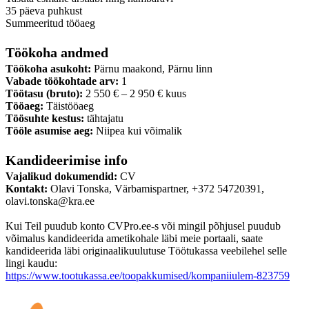
35 päeva puhkust
Summeeritud tööaeg
Töökoha andmed
Töökoha asukoht:
Pärnu maakond, Pärnu linn
Vabade töökohtade arv:
1
Töötasu (bruto):
2 550 € – 2 950 € kuus
Tööaeg:
Täistööaeg
Töösuhte kestus:
tähtajatu
Tööle asumise aeg:
Niipea kui võimalik
Kandideerimise info
Vajalikud dokumendid:
CV
Kontakt:
Olavi Tonska, Värbamispartner, +372 54720391,
olavi.tonska@kra.ee
Kui Teil puudub konto CVPro.ee-s või mingil põhjusel puudub
võimalus kandideerida ametikohale läbi meie portaali, saate
kandideerida läbi originaalikuulutuse Töötukassa veebilehel selle
lingi kaudu:
https://www.tootukassa.ee/toopakkumised/kompaniiulem-823759