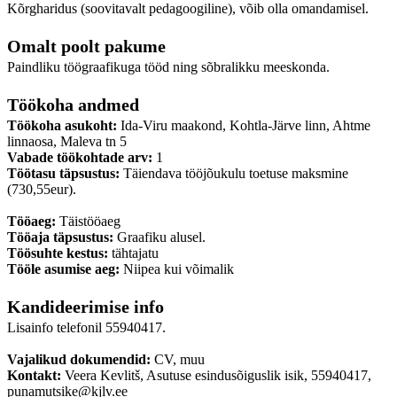
Kõrgharidus (soovitavalt pedagoogiline), võib olla omandamisel.
Omalt poolt pakume
Paindliku töögraafikuga tööd ning sõbralikku meeskonda.
Töökoha andmed
Töökoha asukoht:
Ida-Viru maakond, Kohtla-Järve linn, Ahtme
linnaosa, Maleva tn 5
Vabade töökohtade arv:
1
Töötasu täpsustus:
Täiendava tööjõukulu toetuse maksmine
(730,55eur).
Tööaeg:
Täistööaeg
Tööaja täpsustus:
Graafiku alusel.
Töösuhte kestus:
tähtajatu
Tööle asumise aeg:
Niipea kui võimalik
Kandideerimise info
Lisainfo telefonil 55940417.
Vajalikud dokumendid:
CV, muu
Kontakt:
Veera Kevlitš, Asutuse esindusõiguslik isik, 55940417,
punamutsike@kjlv.ee