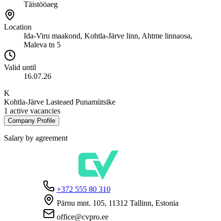
Täistööaeg
Location
Ida-Viru maakond, Kohtla-Järve linn, Ahtme linnaosa,
Maleva tn 5
Valid until
16.07.26
K
Kohtla-Järve Lasteaed Punamütsike
1 active vacancies
Company Profile
Salary by agreement
+372 555 80 310
Pärnu mnt. 105, 11312 Tallinn, Estonia
office@cvpro.ee