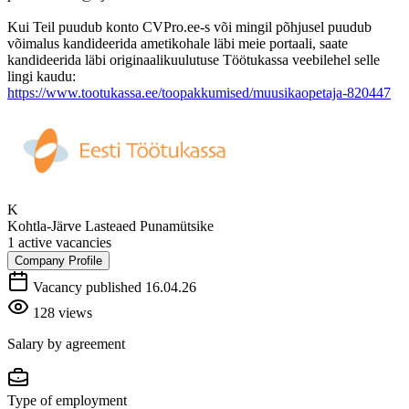
Kui Teil puudub konto CVPro.ee-s või mingil põhjusel puudub
võimalus kandideerida ametikohale läbi meie portaali, saate
kandideerida läbi originaalikuulutuse Töötukassa veebilehel selle
lingi kaudu:
https://www.tootukassa.ee/toopakkumised/muusikaopetaja-820447
K
Kohtla-Järve Lasteaed Punamütsike
1 active vacancies
Company Profile
Vacancy published 16.04.26
128 views
Salary by agreement
Type of employment