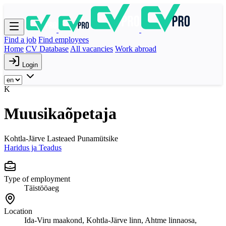
Find a job
Find employees
Home
CV Database
All vacancies
Work abroad
Login
K
Muusikaõpetaja
Kohtla-Järve Lasteaed Punamütsike
Haridus ja Teadus
Type of employment
Täistööaeg
Location
Ida-Viru maakond, Kohtla-Järve linn, Ahtme linnaosa,