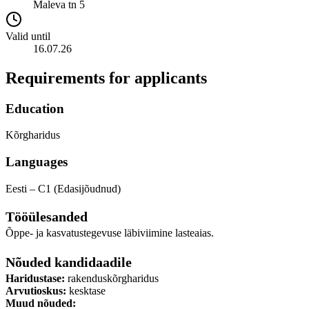
Maleva tn 5
Valid until
16.07.26
Requirements for applicants
Education
Kõrgharidus
Languages
Eesti – C1 (Edasijõudnud)
Tööülesanded
Õppe- ja kasvatustegevuse läbiviimine lasteaias.
Nõuded kandidaadile
Haridustase:
rakenduskõrgharidus
Arvutioskus:
kesktase
Muud nõuded: