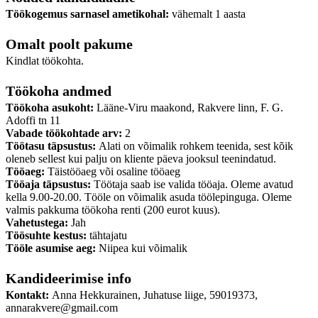
Töökogemus sarnasel ametikohal:
vähemalt 1 aasta
Omalt poolt pakume
Kindlat töökohta.
Töökoha andmed
Töökoha asukoht:
Lääne-Viru maakond, Rakvere linn, F. G.
Adoffi tn 11
Vabade töökohtade arv:
2
Töötasu täpsustus:
Alati on võimalik rohkem teenida, sest kõik
oleneb sellest kui palju on kliente päeva jooksul teenindatud.
Tööaeg:
Täistööaeg või osaline tööaeg
Tööaja täpsustus:
Töötaja saab ise valida tööaja. Oleme avatud
kella 9.00-20.00. Tööle on võimalik asuda töölepinguga. Oleme
valmis pakkuma töökoha renti (200 eurot kuus).
Vahetustega:
Jah
Töösuhte kestus:
tähtajatu
Tööle asumise aeg:
Niipea kui võimalik
Kandideerimise info
Kontakt:
Anna Hekkurainen, Juhatuse liige, 59019373,
annarakvere@gmail.com