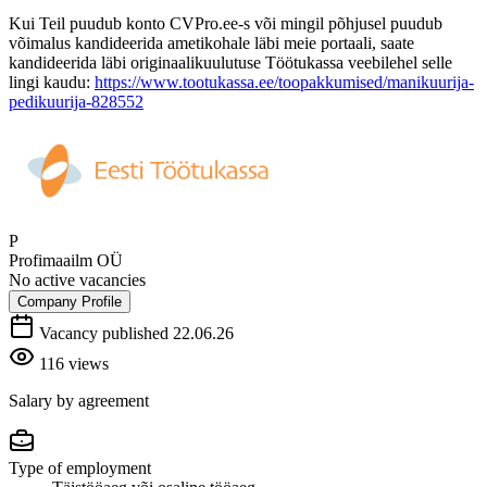
Kui Teil puudub konto CVPro.ee-s või mingil põhjusel puudub
võimalus kandideerida ametikohale läbi meie portaali, saate
kandideerida läbi originaalikuulutuse Töötukassa veebilehel selle
lingi kaudu:
https://www.tootukassa.ee/toopakkumised/manikuurija-
pedikuurija-828552
P
Profimaailm OÜ
No active vacancies
Company Profile
Vacancy published 22.06.26
116 views
Salary by agreement
Type of employment