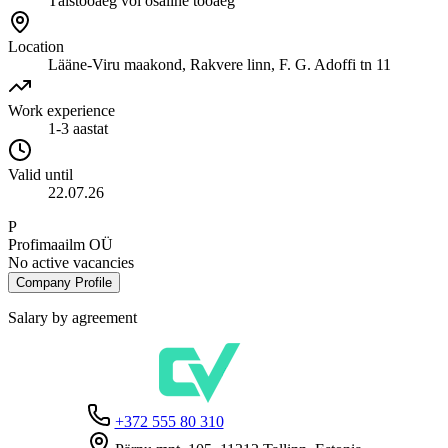
Täistööaeg või osaline tööaeg
Location
Lääne-Viru maakond, Rakvere linn, F. G. Adoffi tn 11
Work experience
1-3 aastat
Valid until
22.07.26
P
Profimaailm OÜ
No active vacancies
Company Profile
Salary by agreement
+372 555 80 310