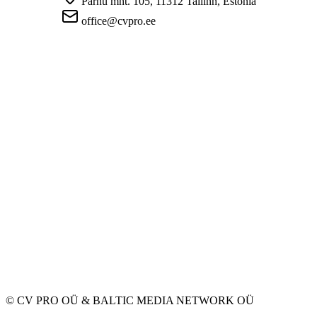
Pärnu mnt. 105, 11312 Tallinn, Estonia
office@cvpro.ee
About us
About CV Pro
Contacts
Prices and services
Estonian Unemployment Insurance Fund
FAQ for employers
FAQ for candidates
Privacy
Terms and Conditions
Privacy Policy
Cookie Policy
For employers
Advertise a vacancy
CV Database
For applicants
Create CV
Vacancies
Companies
Categories
© CV PRO OÜ
&
BALTIC MEDIA NETWORK OÜ