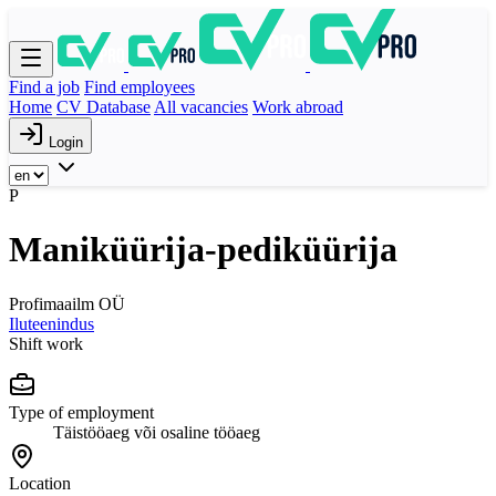
Find a job
Find employees
Home
CV Database
All vacancies
Work abroad
Login
P
Maniküürija-pediküürija
Profimaailm OÜ
Iluteenindus
Shift work
Type of employment
Täistööaeg või osaline tööaeg
Location