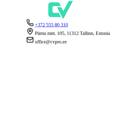
+372 555 80 310
Pärnu mnt. 105, 11312 Tallinn, Estonia
office@cvpro.ee
About us
About CV Pro
Contacts
Prices and services
Estonian Unemployment Insurance Fund
FAQ for employers
FAQ for candidates
Privacy
Terms and Conditions
Privacy Policy
Cookie Policy
For employers
Advertise a vacancy
CV Database
For applicants