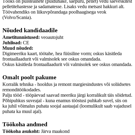
Tööks on puisteainete (puiduhake, saepuru, pellet) vedu saeveskitest
pelletitehastesse ja sadamatesse. Lisaks vedu metsast hakkuri alt.
Töövahendiks on liikuvpõrandaga poolhaagisega veok
(Volvo/Scania).
Nõuded kandidaadile
Ametitunnistused:
veoautojuht
Juhiload:
CE
Muud nõuded:
Digimeeriku kaart, töötahe, hea füüsiline vorm; oskus käsitleda
frontaallaadurit või valmisolek see oskus omandada.
Oskus käsitleda frontaallaadurit või valmisolek see oskus omandada.
Omalt poolt pakume
Korralik tehnika - hooldus ja remont margiesindustes või soliidsetes
remonditöökodades.
Palju tööd - tööpäevad saavad meeriku järgi korralikult täis sõidetud.
Põhipuhkus suveajal - kuna enamus tööstusi puhkab suvel, siis on
ka juhil võimalus puhata soojal aastaajal (loomulikult saab vajadusel
puhata ka muul ajal).
Töökoha andmed
Töökoha asukoht:
Järva maakond