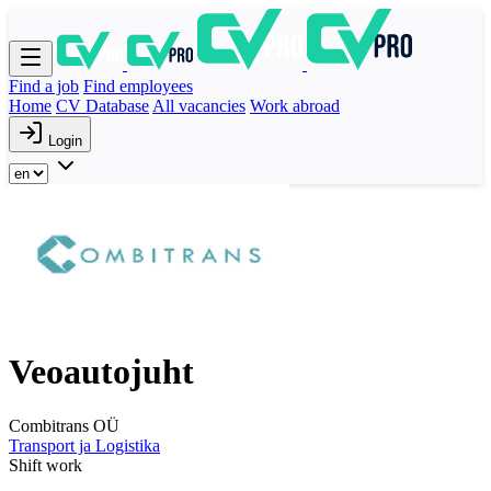
Find a job
Find employees
Home
CV Database
All vacancies
Work abroad
Login
Veoautojuht
Combitrans OÜ
Transport ja Logistika
Shift work