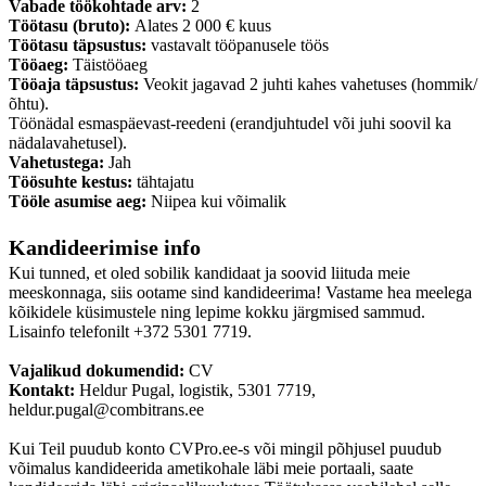
Vabade töökohtade arv:
2
Töötasu (bruto):
Alates 2 000 € kuus
Töötasu täpsustus:
vastavalt tööpanusele töös
Tööaeg:
Täistööaeg
Tööaja täpsustus:
Veokit jagavad 2 juhti kahes vahetuses (hommik/
õhtu).
Töönädal esmaspäevast-reedeni (erandjuhtudel või juhi soovil ka
nädalavahetusel).
Vahetustega:
Jah
Töösuhte kestus:
tähtajatu
Tööle asumise aeg:
Niipea kui võimalik
Kandideerimise info
Kui tunned, et oled sobilik kandidaat ja soovid liituda meie
meeskonnaga, siis ootame sind kandideerima! Vastame hea meelega
kõikidele küsimustele ning lepime kokku järgmised sammud.
Lisainfo telefonilt +372 5301 7719.
Vajalikud dokumendid:
CV
Kontakt:
Heldur Pugal, logistik, 5301 7719,
heldur.pugal@combitrans.ee
Kui Teil puudub konto CVPro.ee-s või mingil põhjusel puudub
võimalus kandideerida ametikohale läbi meie portaali, saate