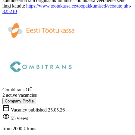
kandideerida läbi originaalikuulutuse Töötukassa veebilehel selle
lingi kaudu:
https://www.tootukassa.ee/toopakkumised/veoautojuht-
825210
Combitrans OÜ
2 active vacancies
Company Profile
Vacancy published 25.05.26
55 views
from 2000 €
kuus