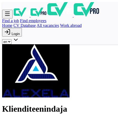
Find a job
Find employees
Home
CV Database
All vacancies
Work abroad
Login
Klienditeenindaja