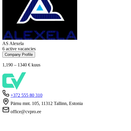
AS Alexela
6 active vacancies
Company Profile
1,190 – 1340 €
kuus
+372 555 80 310
Pärnu mnt. 105, 11312 Tallinn, Estonia
office@cvpro.ee
About us
About CV Pro