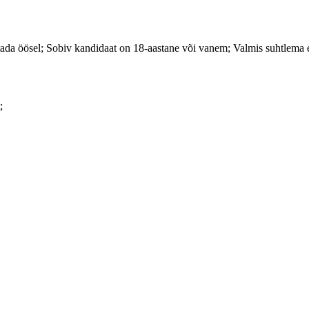
öötada öösel; Sobiv kandidaat on 18-aastane või vanem; Valmis suhtlema
;