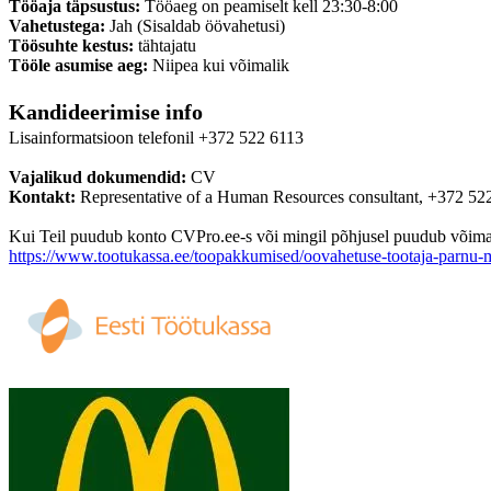
Tööaja täpsustus:
Tööaeg on peamiselt kell 23:30-8:00
Vahetustega:
Jah (Sisaldab öövahetusi)
Töösuhte kestus:
tähtajatu
Tööle asumise aeg:
Niipea kui võimalik
Kandideerimise info
Lisainformatsioon telefonil +372 522 6113
Vajalikud dokumendid:
CV
Kontakt:
Representative of a Human Resources consultant, +372 5
Kui Teil puudub konto CVPro.ee-s või mingil põhjusel puudub võimalus
https://www.tootukassa.ee/toopakkumised/oovahetuse-tootaja-parnu-