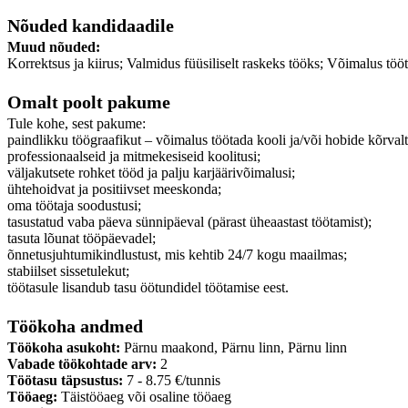
Nõuded kandidaadile
Muud nõuded:
Korrektsus ja kiirus; Valmidus füüsiliselt raskeks tööks; Võimalus t
Omalt poolt pakume
Tule kohe, sest pakume:
paindlikku töögraafikut – võimalus töötada kooli ja/või hobide kõrvalt
professionaalseid ja mitmekesiseid koolitusi;
väljakutsete rohket tööd ja palju karjäärivõimalusi;
ühtehoidvat ja positiivset meeskonda;
oma töötaja soodustusi;
tasustatud vaba päeva sünnipäeval (pärast üheaastast töötamist);
tasuta lõunat tööpäevadel;
õnnetusjuhtumikindlustust, mis kehtib 24/7 kogu maailmas;
stabiilset sissetulekut;
töötasule lisandub tasu öötundidel töötamise eest.
Töökoha andmed
Töökoha asukoht:
Pärnu maakond, Pärnu linn, Pärnu linn
Vabade töökohtade arv:
2
Töötasu täpsustus:
7 - 8.75 €/tunnis
Tööaeg:
Täistööaeg või osaline tööaeg