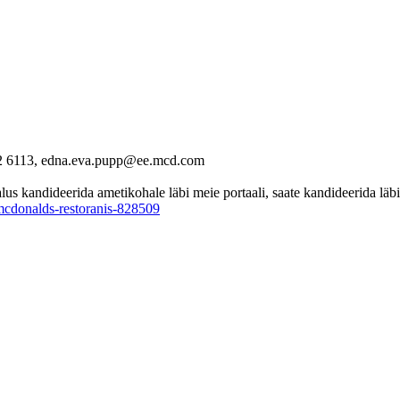
22 6113, edna.eva.pupp@ee.mcd.com
 kandideerida ametikohale läbi meie portaali, saate kandideerida läbi 
mcdonalds-restoranis-828509