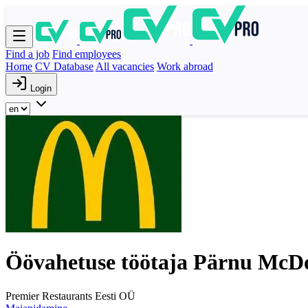
Find a job
Find employees
Home
CV Database
All vacancies
Work abroad
Login
Öövahetuse töötaja Pärnu McDo
Premier Restaurants Eesti OÜ