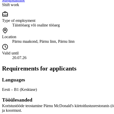
Majapidamine
Shift work
Type of employment
Täistööaeg või osaline tööaeg
Location
Pärnu maakond, Pärnu linn, Pärnu linn
Valid until
20.07.26
Requirements for applicants
Languages
Eesti – B1 (Kesktase)
Tööülesanded
Koristustööde teostamine Pärnu McDonald's kiirtoitlustusrestoranis (ö
ja koormust.