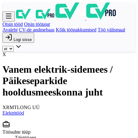
Otsin tööd
Otsin töötajat
Avaleht
CV-de andmebaas
Kõik tööpakkumised
Töö välismaal
Logi sisse
X
Vanem elektrik-sidemees /
Päikeseparkide
hooldusmeeskonna juht
XRMTLONG UÜ
Elektritööd
Töösuhte tüüp
Täistööaeg