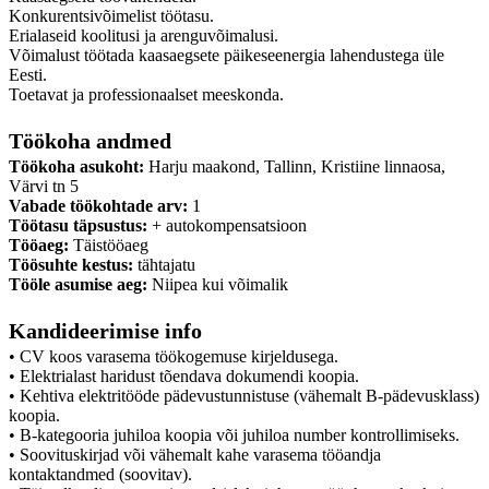
Konkurentsivõimelist töötasu.
Erialaseid koolitusi ja arenguvõimalusi.
Võimalust töötada kaasaegsete päikeseenergia lahendustega üle
Eesti.
Toetavat ja professionaalset meeskonda.
Töökoha andmed
Töökoha asukoht:
Harju maakond, Tallinn, Kristiine linnaosa,
Värvi tn 5
Vabade töökohtade arv:
1
Töötasu täpsustus:
+ autokompensatsioon
Tööaeg:
Täistööaeg
Töösuhte kestus:
tähtajatu
Tööle asumise aeg:
Niipea kui võimalik
Kandideerimise info
• CV koos varasema töökogemuse kirjeldusega.
• Elektrialast haridust tõendava dokumendi koopia.
• Kehtiva elektritööde pädevustunnistuse (vähemalt B-pädevusklass)
koopia.
• B-kategooria juhiloa koopia või juhiloa number kontrollimiseks.
• Soovituskirjad või vähemalt kahe varasema tööandja
kontaktandmed (soovitav).