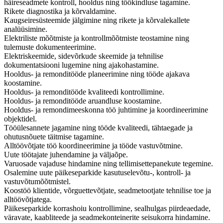
häireseadmete kontroll, hooldus ning töökindluse tagamine.
Rikete diagnostika ja kõrvaldamine.
Kaugseiresüsteemide jälgimine ning rikete ja kõrvalekallete
analüüsimine.
Elektriliste mõõtmiste ja kontrollmõõtmiste teostamine ning
tulemuste dokumenteerimine.
Elektriskeemide, sidevõrkude skeemide ja tehnilise
dokumentatsiooni lugemine ning ajakohastamine.
Hooldus- ja remonditööde planeerimine ning tööde ajakava
koostamine.
Hooldus- ja remonditööde kvaliteedi kontrollimine.
Hooldus- ja remonditööde aruandluse koostamine.
Hooldus- ja remondimeeskonna töö juhtimine ja koordineerimine
objektidel.
Tööülesannete jagamine ning tööde kvaliteedi, tähtaegade ja
ohutusnõuete täitmise tagamine.
Alltöövõtjate töö koordineerimine ja tööde vastuvõtmine.
Uute töötajate juhendamine ja väljaõpe.
Varuosade vajaduse hindamine ning tellimisettepanekute tegemine.
Osalemine uute päikeseparkide kasutuselevõtu-, kontroll- ja
vastuvõtumõõtmistel.
Koostöö klientide, võrguettevõtjate, seadmetootjate tehnilise toe ja
alltöövõtjatega.
Päikeseparkide korrashoiu kontrollimine, sealhulgas piirdeaedade,
väravate, kaabliteede ja seadmekonteinerite seisukorra hindamine.