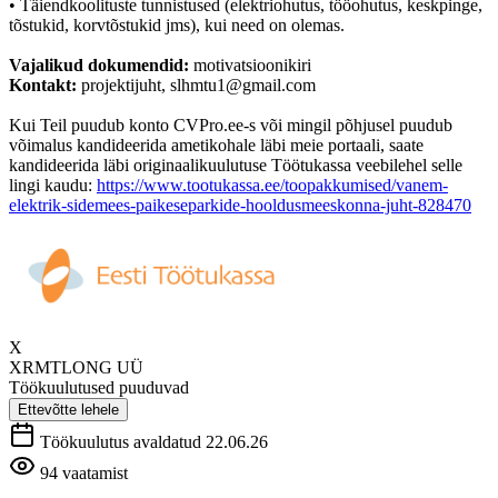
• Täiendkoolituste tunnistused (elektriohutus, tööohutus, keskpinge,
tõstukid, korvtõstukid jms), kui need on olemas.
Vajalikud dokumendid:
motivatsioonikiri
Kontakt:
projektijuht, slhmtu1@gmail.com
Kui Teil puudub konto CVPro.ee-s või mingil põhjusel puudub
võimalus kandideerida ametikohale läbi meie portaali, saate
kandideerida läbi originaalikuulutuse Töötukassa veebilehel selle
lingi kaudu:
https://www.tootukassa.ee/toopakkumised/vanem-
elektrik-sidemees-paikeseparkide-hooldusmeeskonna-juht-828470
X
XRMTLONG UÜ
Töökuulutused puuduvad
Ettevõtte lehele
Töökuulutus avaldatud 22.06.26
94 vaatamist