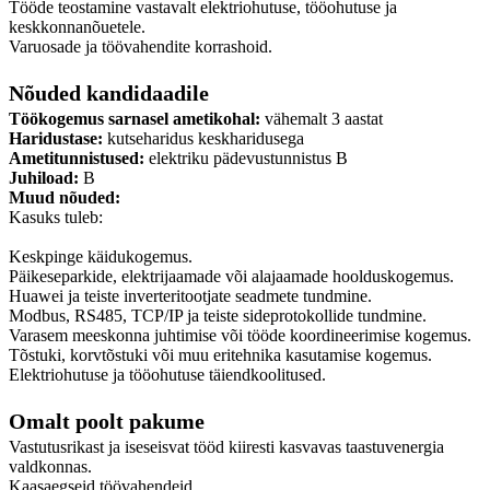
Tööde teostamine vastavalt elektriohutuse, tööohutuse ja
keskkonnanõuetele.
Varuosade ja töövahendite korrashoid.
Nõuded kandidaadile
Töökogemus sarnasel ametikohal:
vähemalt 3 aastat
Haridustase:
kutseharidus keskharidusega
Ametitunnistused:
elektriku pädevustunnistus B
Juhiload:
B
Muud nõuded:
Kasuks tuleb:
Keskpinge käidukogemus.
Päikeseparkide, elektrijaamade või alajaamade hoolduskogemus.
Huawei ja teiste inverteritootjate seadmete tundmine.
Modbus, RS485, TCP/IP ja teiste sideprotokollide tundmine.
Varasem meeskonna juhtimise või tööde koordineerimise kogemus.
Tõstuki, korvtõstuki või muu eritehnika kasutamise kogemus.
Elektriohutuse ja tööohutuse täiendkoolitused.
Omalt poolt pakume
Vastutusrikast ja iseseisvat tööd kiiresti kasvavas taastuvenergia
valdkonnas.
Kaasaegseid töövahendeid.