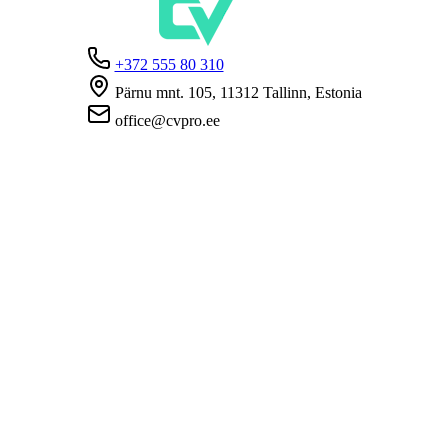
+372 555 80 310
Pärnu mnt. 105, 11312 Tallinn, Estonia
office@cvpro.ee
Firmast
CV Pro teenusest
Kontaktid
Hinnad ja teenused
Eesti Töötukassa
KKK tööandjatele
KKK kandidaatidele
Privaatsus
Kasutustingimused
Privaatsuspoliitika
Küpsiste poliitika
Tööpakkujatele
Töökuulutuse avaldamine
CV-de andmebaas
Tööotsijatele