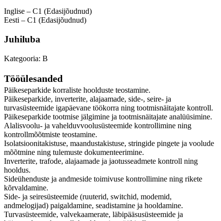
Inglise – C1 (Edasijõudnud)
Eesti – C1 (Edasijõudnud)
Juhiluba
Kategooria: B
Tööülesanded
Päikeseparkide korraliste hoolduste teostamine.
Päikeseparkide, inverterite, alajaamade, side-, seire- ja
turvasüsteemide igapäevane töökorra ning tootmisnäitajate kontroll.
Päikeseparkide tootmise jälgimine ja tootmisnäitajate analüüsimine.
Alalisvoolu- ja vahelduvvoolusüsteemide kontrollimine ning
kontrollmõõtmiste teostamine.
Isolatsioonitakistuse, maandustakistuse, stringide pingete ja voolude
mõõtmine ning tulemuste dokumenteerimine.
Inverterite, trafode, alajaamade ja jaotusseadmete kontroll ning
hooldus.
Sideühenduste ja andmeside toimivuse kontrollimine ning rikete
kõrvaldamine.
Side- ja seiresüsteemide (ruuterid, switchid, modemid,
andmelogijad) paigaldamine, seadistamine ja hooldamine.
Turvasüsteemide, valvekaamerate, läbipääsusüsteemide ja