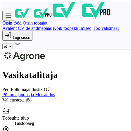
Otsin tööd
Otsin töötajat
Avaleht
CV-de andmebaas
Kõik tööpakkumised
Töö välismaal
Logi sisse
Vasikatalitaja
Peri Põllumajanduslik OÜ
Põllumajandus ja Metsandus
Vahetustega töö
Töösuhte tüüp
Täistööaeg