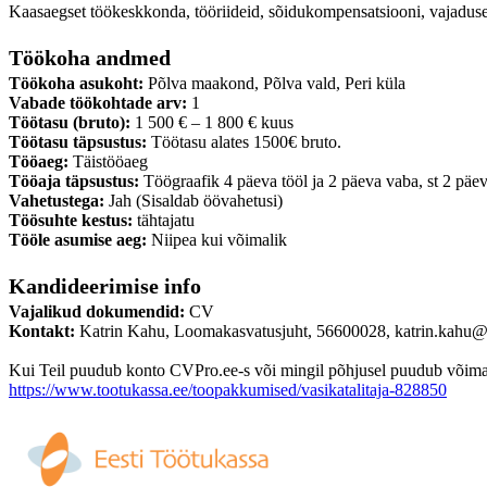
Kaasaegset töökeskkonda, tööriideid, sõidukompensatsiooni, vajaduse
Töökoha andmed
Töökoha asukoht:
Põlva maakond, Põlva vald, Peri küla
Vabade töökohtade arv:
1
Töötasu (bruto):
1 500 € – 1 800 € kuus
Töötasu täpsustus:
Töötasu alates 1500€ bruto.
Tööaeg:
Täistööaeg
Tööaja täpsustus:
Töögraafik 4 päeva tööl ja 2 päeva vaba, st 2 päe
Vahetustega:
Jah (Sisaldab öövahetusi)
Töösuhte kestus:
tähtajatu
Tööle asumise aeg:
Niipea kui võimalik
Kandideerimise info
Vajalikud dokumendid:
CV
Kontakt:
Katrin Kahu, Loomakasvatusjuht, 56600028, katrin.kahu@
Kui Teil puudub konto CVPro.ee-s või mingil põhjusel puudub võimalus
https://www.tootukassa.ee/toopakkumised/vasikatalitaja-828850