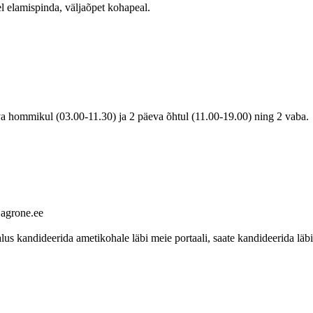
l elamispinda, väljaõpet kohapeal.
va hommikul (03.00-11.30) ja 2 päeva õhtul (11.00-19.00) ning 2 vaba.
agrone.ee
 kandideerida ametikohale läbi meie portaali, saate kandideerida läbi 