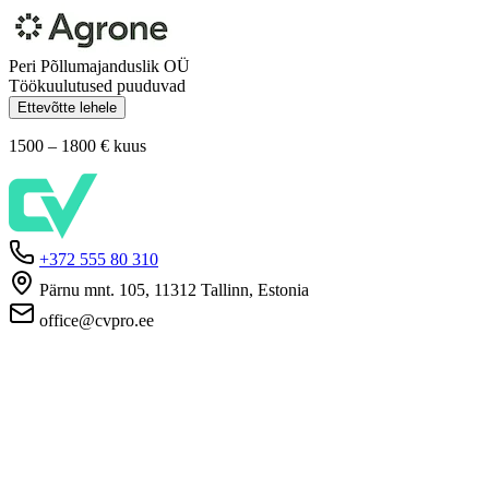
Peri Põllumajanduslik OÜ
Töökuulutused puuduvad
Ettevõtte lehele
1500 – 1800 €
kuus
+372 555 80 310
Pärnu mnt. 105, 11312 Tallinn, Estonia
office@cvpro.ee
Firmast
CV Pro teenusest
Kontaktid
Hinnad ja teenused
Eesti Töötukassa
KKK tööandjatele
KKK kandidaatidele
Privaatsus