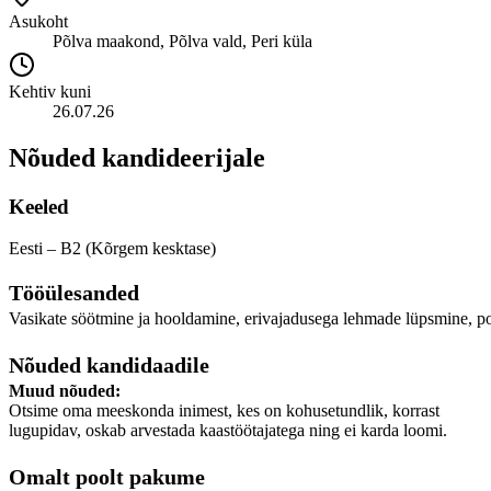
Asukoht
Põlva maakond, Põlva vald, Peri küla
Kehtiv kuni
26.07.26
Nõuded kandideerijale
Keeled
Eesti – B2 (Kõrgem kesktase)
Tööülesanded
Vasikate söötmine ja hooldamine, erivajadusega lehmade lüpsmine, p
Nõuded kandidaadile
Muud nõuded:
Otsime oma meeskonda inimest, kes on kohusetundlik, korrast
lugupidav, oskab arvestada kaastöötajatega ning ei karda loomi.
Omalt poolt pakume