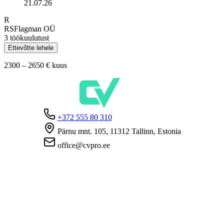
21.07.26
R
RSFlagman OÜ
3 töökuulutust
Ettevõtte lehele
2300 – 2650 €
kuus
+372 555 80 310
Pärnu mnt. 105, 11312 Tallinn, Estonia
office@cvpro.ee
Firmast
CV Pro teenusest
Kontaktid
Hinnad ja teenused
Eesti Töötukassa
KKK tööandjatele
KKK kandidaatidele
Privaatsus