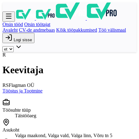
Otsin tööd
Otsin töötajat
Avaleht
CV-de andmebaas
Kõik tööpakkumised
Töö välismaal
Logi sisse
R
Keevitaja
RSFlagman OÜ
Tööstus ja Tootmine
Töösuhte tüüp
Täistööaeg
Asukoht
Valga maakond, Valga vald, Valga linn, Võru tn 5