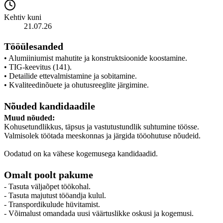
Kehtiv kuni
21.07.26
Tööülesanded
• Alumiiniumist mahutite ja konstruktsioonide koostamine.
• TIG-keevitus (141).
• Detailide ettevalmistamine ja sobitamine.
• Kvaliteedinõuete ja ohutusreeglite järgimine.
Nõuded kandidaadile
Muud nõuded:
Kohusetundlikkus, täpsus ja vastutustundlik suhtumine töösse.
Valmisolek töötada meeskonnas ja järgida tööohutuse nõudeid.
Oodatud on ka vähese kogemusega kandidaadid.
Omalt poolt pakume
- Tasuta väljaõpet töökohal.
- Tasuta majutust tööandja kulul.
- Transpordikulude hüvitamist.
- Võimalust omandada uusi väärtuslikke oskusi ja kogemusi.