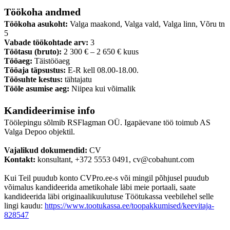
Töökoha andmed
Töökoha asukoht:
Valga maakond, Valga vald, Valga linn, Võru tn
5
Vabade töökohtade arv:
3
Töötasu (bruto):
2 300 € – 2 650 € kuus
Tööaeg:
Täistööaeg
Tööaja täpsustus:
E-R kell 08.00-18.00.
Töösuhte kestus:
tähtajatu
Tööle asumise aeg:
Niipea kui võimalik
Kandideerimise info
Töölepingu sõlmib RSFlagman OÜ. Igapäevane töö toimub AS
Valga Depoo objektil.
Vajalikud dokumendid:
CV
Kontakt:
konsultant, +372 5553 0491, cv@cobahunt.com
Kui Teil puudub konto CVPro.ee-s või mingil põhjusel puudub
võimalus kandideerida ametikohale läbi meie portaali, saate
kandideerida läbi originaalikuulutuse Töötukassa veebilehel selle
lingi kaudu:
https://www.tootukassa.ee/toopakkumised/keevitaja-
828547