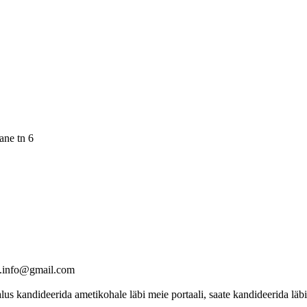
ane tn 6
d.info@gmail.com
 kandideerida ametikohale läbi meie portaali, saate kandideerida läbi 