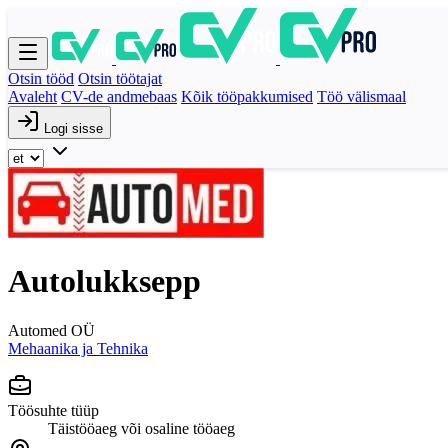
Otsin tööd
Otsin töötajat
Avaleht
CV-de andmebaas
Kõik tööpakkumised
Töö välismaal
Logi sisse
Autolukksepp
Automed OÜ
Mehaanika ja Tehnika
Töösuhte tüüp
Täistööaeg või osaline tööaeg