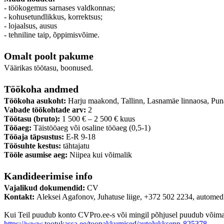
- töökogemus sarnases valdkonnas;
- kohusetundlikkus, korrektsus;
- lojaalsus, ausus
- tehniline taip, õppimisvõime.
Omalt poolt pakume
Väärikas töötasu, boonused.
Töökoha andmed
Töökoha asukoht:
Harju maakond, Tallinn, Lasnamäe linnaosa, Pun
Vabade töökohtade arv:
2
Töötasu (bruto):
1 500 € – 2 500 € kuus
Tööaeg:
Täistööaeg või osaline tööaeg (0,5-1)
Tööaja täpsustus:
E-R 9-18
Töösuhte kestus:
tähtajatu
Tööle asumise aeg:
Niipea kui võimalik
Kandideerimise info
Vajalikud dokumendid:
CV
Kontakt:
Aleksei Agafonov, Juhatuse liige, +372 502 2234, autome
Kui Teil puudub konto CVPro.ee-s või mingil põhjusel puudub võimalus
https://www.tootukassa.ee/toopakkumised/autolukksepp-825378