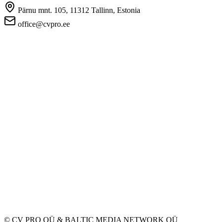
Pärnu mnt. 105, 11312 Tallinn, Estonia
office@cvpro.ee
Firmast
CV Pro teenusest
Kontaktid
Hinnad ja teenused
Eesti Töötukassa
KKK tööandjatele
KKK kandidaatidele
Privaatsus
Kasutustingimused
Privaatsuspoliitika
Küpsiste poliitika
Tööpakkujatele
Töökuulutuse avaldamine
CV-de andmebaas
Tööotsijatele
Loo CV
Töökuulutused
Ettevõtted
Kategooriad
© CV PRO OÜ
&
BALTIC MEDIA NETWORK OÜ