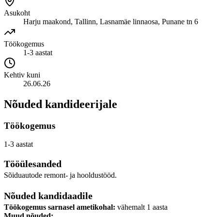
Asukoht
Harju maakond, Tallinn, Lasnamäe linnaosa, Punane tn 6
Töökogemus
1-3 aastat
Kehtiv kuni
26.06.26
Nõuded kandideerijale
Töökogemus
1-3 aastat
Tööülesanded
Sõiduautode remont- ja hooldustööd.
Nõuded kandidaadile
Töökogemus sarnasel ametikohal:
vähemalt 1 aasta
Muud nõuded: