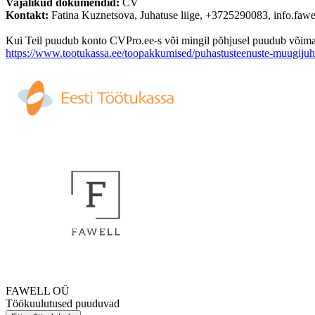
Vajalikud dokumendid:
CV
Kontakt:
Fatina Kuznetsova, Juhatuse liige, +3725290083, info.fa
Kui Teil puudub konto CVPro.ee-s või mingil põhjusel puudub võimalus
https://www.tootukassa.ee/toopakkumised/puhastusteenuste-muugiju
FAWELL OÜ
Töökuulutused puuduvad