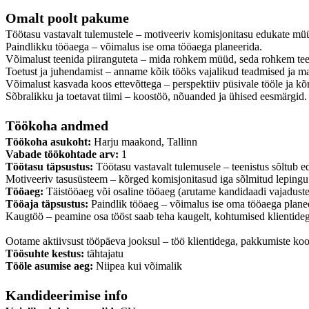
Omalt poolt pakume
Töötasu vastavalt tulemustele – motiveeriv komisjonitasu edukate müü
Paindlikku tööaega – võimalus ise oma tööaega planeerida.
Võimalust teenida piiranguteta – mida rohkem müüd, seda rohkem tee
Toetust ja juhendamist – anname kõik tööks vajalikud teadmised ja mat
Võimalust kasvada koos ettevõttega – perspektiiv püsivale tööle ja kõ
Sõbralikku ja toetavat tiimi – koostöö, nõuanded ja ühised eesmärgid.
Töökoha andmed
Töökoha asukoht:
Harju maakond, Tallinn
Vabade töökohtade arv:
1
Töötasu täpsustus:
Töötasu vastavalt tulemusele – teenistus sõltub e
Motiveeriv tasusüsteem – kõrged komisjonitasud iga sõlmitud lepingu
Tööaeg:
Täistööaeg või osaline tööaeg (arutame kandidaadi vajaduste
Tööaja täpsustus:
Paindlik tööaeg – võimalus ise oma tööaega planeer
Kaugtöö – peamine osa tööst saab teha kaugelt, kohtumised klientideg
Ootame aktiivsust tööpäeva jooksul – töö klientidega, pakkumiste koos
Töösuhte kestus:
tähtajatu
Tööle asumise aeg:
Niipea kui võimalik
Kandideerimise info