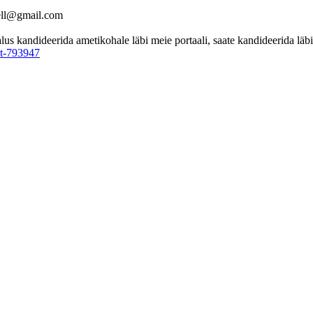
well@gmail.com
 kandideerida ametikohale läbi meie portaali, saate kandideerida läbi 
ht-793947