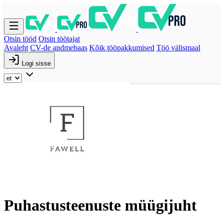
Otsin tööd
Otsin töötajat
Avaleht
CV-de andmebaas
Kõik tööpakkumised
Töö välismaal
Logi sisse
Puhastusteenuste müügijuht