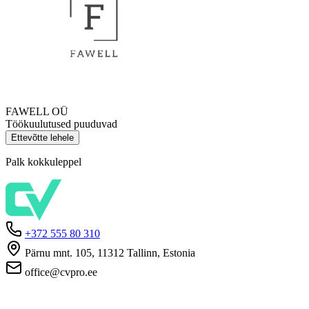
FAWELL OÜ
Töökuulutused puuduvad
Ettevõtte lehele
Palk kokkuleppel
+372 555 80 310
Pärnu mnt. 105, 11312 Tallinn, Estonia
office@cvpro.ee
Firmast