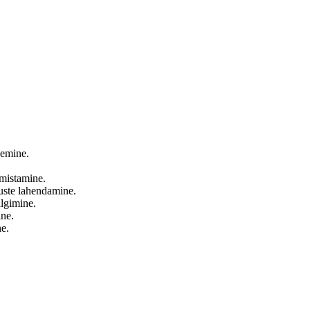
gemine.
mistamine.
uste lahendamine.
älgimine.
ine.
ne.