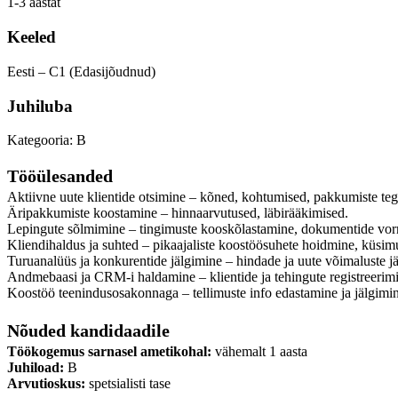
1-3 aastat
Keeled
Eesti – C1 (Edasijõudnud)
Juhiluba
Kategooria: B
Tööülesanded
Aktiivne uute klientide otsimine – kõned, kohtumised, pakkumiste te
Äripakkumiste koostamine – hinnaarvutused, läbirääkimised.
Lepingute sõlmimine – tingimuste kooskõlastamine, dokumentide vor
Kliendihaldus ja suhted – pikaajaliste koostöösuhete hoidmine, küsim
Turuanalüüs ja konkurentide jälgimine – hindade ja uute võimaluste j
Andmebaasi ja CRM-i haldamine – klientide ja tehingute registreerim
Koostöö teenindusosakonnaga – tellimuste info edastamine ja jälgimi
Nõuded kandidaadile
Töökogemus sarnasel ametikohal:
vähemalt 1 aasta
Juhiload:
B
Arvutioskus:
spetsialisti tase