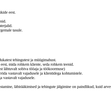
kide eest.
nid.
erjalid.
rgemale tasule.
dukatest tehingutest ja müügimahust.
 eest, mida rohkem kliente, seda rohkem teenid.
st lähtuvalt sobiva tööaja ja töökoormuse)
ida vastavalt vajadusele ja klientidega kohtumistele.
a vastavalt vajadusele.
tamine, läbirääkimised ja tehingute jälgimine on paindlikud, kuid arves