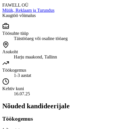
FAWELL OÜ
Müük, Reklaam ja Turundus
Kaugtöö võimalus
Töösuhte tüüp
Täistööaeg või osaline tööaeg
Asukoht
Harju maakond, Tallinn
Töökogemus
1-3 aastat
Kehtiv kuni
16.07.25
Nõuded kandideerijale
Töökogemus