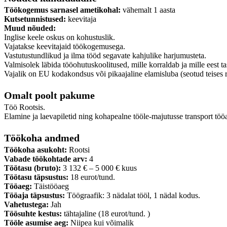
Töökogemus sarnasel ametikohal:
vähemalt 1 aasta
Kutsetunnistused:
keevitaja
Muud nõuded:
Inglise keele oskus on kohustuslik.
Vajatakse keevitajaid töökogemusega.
Vastutustundlikud ja ilma tööd segavate kahjulike harjumusteta.
Valmisolek läbida tööohutuskoolitused, mille korraldab ja mille eest t
Vajalik on EU kodakondsus või pikaajaline elamisluba (seotud teises r
Omalt poolt pakume
Töö Rootsis.
Elamine ja laevapiletid ning kohapealne tööle-majutusse transport töö
Töökoha andmed
Töökoha asukoht:
Rootsi
Vabade töökohtade arv:
4
Töötasu (bruto):
3 132 € – 5 000 € kuus
Töötasu täpsustus:
18 eurot/tund.
Tööaeg:
Täistööaeg
Tööaja täpsustus:
Töögraafik: 3 nädalat tööl, 1 nädal kodus.
Vahetustega:
Jah
Töösuhte kestus:
tähtajaline (18 eurot/tund. )
Tööle asumise aeg:
Niipea kui võimalik