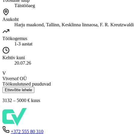
Töösuhte tüüp
Täistööaeg
Asukoht
Harju maakond, Tallinn, Kesklinna linnaosa, F. R. Kreutzwaldi
Töökogemus
1-3 aastat
Kehtiv kuni
20.07.26
V
Viversof OÜ
Töökuulutused puuduvad
Ettevõtte lehele
3132 – 5000 €
kuus
+372 555 80 310