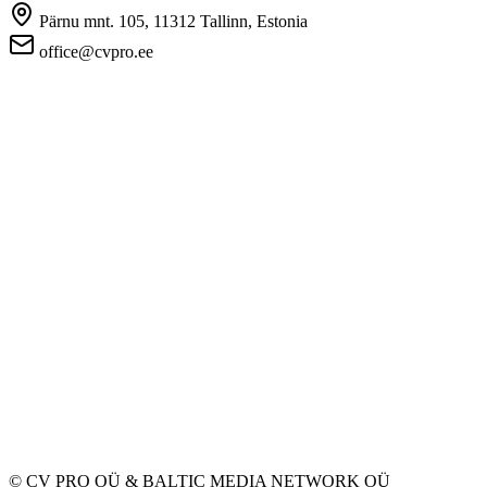
Pärnu mnt. 105, 11312 Tallinn, Estonia
office@cvpro.ee
Firmast
CV Pro teenusest
Kontaktid
Hinnad ja teenused
Eesti Töötukassa
KKK tööandjatele
KKK kandidaatidele
Privaatsus
Kasutustingimused
Privaatsuspoliitika
Küpsiste poliitika
Tööpakkujatele
Töökuulutuse avaldamine
CV-de andmebaas
Tööotsijatele
Loo CV
Töökuulutused
Ettevõtted
Kategooriad
© CV PRO OÜ
&
BALTIC MEDIA NETWORK OÜ