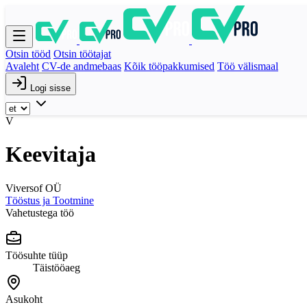
Otsin tööd
Otsin töötajat
Avaleht
CV-de andmebaas
Kõik tööpakkumised
Töö välismaal
Logi sisse
V
Keevitaja
Viversof OÜ
Tööstus ja Tootmine
Vahetustega töö
Töösuhte tüüp
Täistööaeg
Asukoht