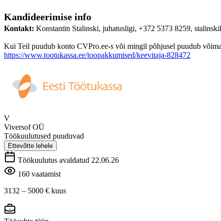
Kandideerimise info
Kontakt:
Konstantin Stalinski, juhatusligi, +372 5373 8259, stalin
Kui Teil puudub konto CVPro.ee-s või mingil põhjusel puudub võimalus
https://www.tootukassa.ee/toopakkumised/keevitaja-828472
V
Viversof OÜ
Töökuulutused puuduvad
Ettevõtte lehele
Töökuulutus avaldatud 22.06.26
160 vaatamist
3132 – 5000 €
kuus