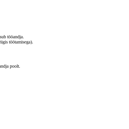
asub tööandja.
iigis töötamisega).
andja poolt.