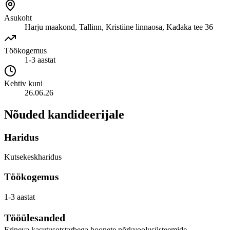
Asukoht
Harju maakond, Tallinn, Kristiine linnaosa, Kadaka tee 36
Töökogemus
1-3 aastat
Kehtiv kuni
26.06.26
Nõuded kandideerijale
Haridus
Kutsekeskharidus
Töökogemus
1-3 aastat
Tööülesanded
Erineva kasutusotstarbega hoonete nõrkvoolusüsteemide