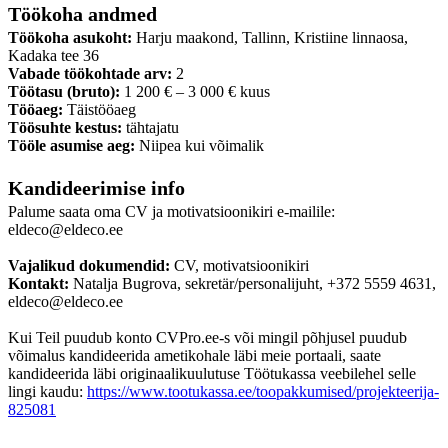
Töökoha andmed
Töökoha asukoht:
Harju maakond, Tallinn, Kristiine linnaosa,
Kadaka tee 36
Vabade töökohtade arv:
2
Töötasu (bruto):
1 200 € – 3 000 € kuus
Tööaeg:
Täistööaeg
Töösuhte kestus:
tähtajatu
Tööle asumise aeg:
Niipea kui võimalik
Kandideerimise info
Palume saata oma CV ja motivatsioonikiri e-mailile:
eldeco@eldeco.ee
Vajalikud dokumendid:
CV, motivatsioonikiri
Kontakt:
Natalja Bugrova, sekretär/personalijuht, +372 5559 4631,
eldeco@eldeco.ee
Kui Teil puudub konto CVPro.ee-s või mingil põhjusel puudub
võimalus kandideerida ametikohale läbi meie portaali, saate
kandideerida läbi originaalikuulutuse Töötukassa veebilehel selle
lingi kaudu:
https://www.tootukassa.ee/toopakkumised/projekteerija-
825081