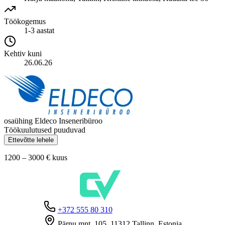
Töökogemus
1-3 aastat
Kehtiv kuni
26.06.26
osaühing Eldeco Inseneribüroo
Töökuulutused puuduvad
Ettevõtte lehele
1200 – 3000 €
kuus
+372 555 80 310
Pärnu mnt. 105, 11312 Tallinn, Estonia