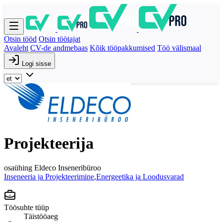
Otsin tööd
Otsin töötajat
Avaleht
CV-de andmebaas
Kõik tööpakkumised
Töö välismaal
Logi sisse
Projekteerija
osaühing Eldeco Inseneribüroo
Inseneeria ja Projekteerimine
,
Energeetika ja Loodusvarad
Töösuhte tüüp
Täistööaeg