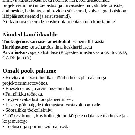
projekteerimine (infoedastus- ja turvasüsteemid, sh. telefoniside,
andmeside, helindus, audio-video süsteemid, valvesignalisatsioon,
läbipääsusüsteemid ja erisüsteemid).
Nõrkvoolusüsteemide teostusdokumentatsiooni koostamine.
Nõuded kandidaadile
Töökogemus sarnasel ametikohal:
vähemalt 1 aasta
Haridustase:
kutseharidus ilma keskhariduseta
Arvutioskus:
spetsialisti tase (Projekteerimistarkvara (AutoCAD,
CADS ja n.e) )
Omalt poolt pakume
• Huvitavat ja vastutusrikast tööd edukas pika ajalooga
projekteerimisettevõttes.
• Eneseteostus- ja arenemisvõimalust.
• Paindlikku tööaega.
• Tegevusvabadust töö planeerimisel.
• Lisaks põhipalgale tulemustasu vastavalt panusele.
• Sõbralikku töökollektiivi.
• Töökeskkonda, kus kolleegid on kõrgete erialaliste teadmiste ja -
kogemustega.
• Toetused ja sportimisvõimalused.