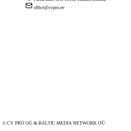
office@cvpro.ee
Firmast
CV Pro teenusest
Kontaktid
Hinnad ja teenused
Eesti Töötukassa
KKK tööandjatele
KKK kandidaatidele
Privaatsus
Kasutustingimused
Privaatsuspoliitika
Küpsiste poliitika
Tööpakkujatele
Töökuulutuse avaldamine
CV-de andmebaas
Tööotsijatele
Loo CV
Töökuulutused
Ettevõtted
Kategooriad
© CV PRO OÜ
&
BALTIC MEDIA NETWORK OÜ