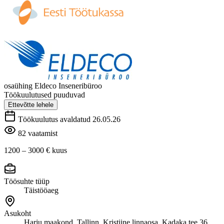
osaühing Eldeco Inseneribüroo
Töökuulutused puuduvad
Ettevõtte lehele
Töökuulutus avaldatud 26.05.26
82 vaatamist
1200 – 3000 €
kuus
Töösuhte tüüp
Täistööaeg
Asukoht
Harju maakond, Tallinn, Kristiine linnaosa, Kadaka tee 36