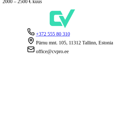
2000 – 2500 €
kuus
+372 555 80 310
Pärnu mnt. 105, 11312 Tallinn, Estonia
office@cvpro.ee
Firmast
CV Pro teenusest
Kontaktid
Hinnad ja teenused
Eesti Töötukassa
KKK tööandjatele
KKK kandidaatidele
Privaatsus
Kasutustingimused
Privaatsuspoliitika
Küpsiste poliitika
Tööpakkujatele
Töökuulutuse avaldamine
CV-de andmebaas