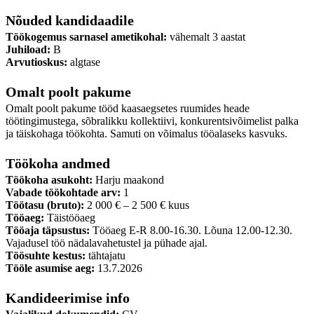
Nõuded kandidaadile
Töökogemus sarnasel ametikohal:
vähemalt 3 aastat
Juhiload:
B
Arvutioskus:
algtase
Omalt poolt pakume
Omalt poolt pakume tööd kaasaegsetes ruumides heade
töötingimustega, sõbralikku kollektiivi, konkurentsivõimelist palka
ja täiskohaga töökohta. Samuti on võimalus tööalaseks kasvuks.
Töökoha andmed
Töökoha asukoht:
Harju maakond
Vabade töökohtade arv:
1
Töötasu (bruto):
2 000 € – 2 500 € kuus
Tööaeg:
Täistööaeg
Tööaja täpsustus:
Tööaeg E-R 8.00-16.30. Lõuna 12.00-12.30.
Vajadusel töö nädalavahetustel ja pühade ajal.
Töösuhte kestus:
tähtajatu
Tööle asumise aeg:
13.7.2026
Kandideerimise info