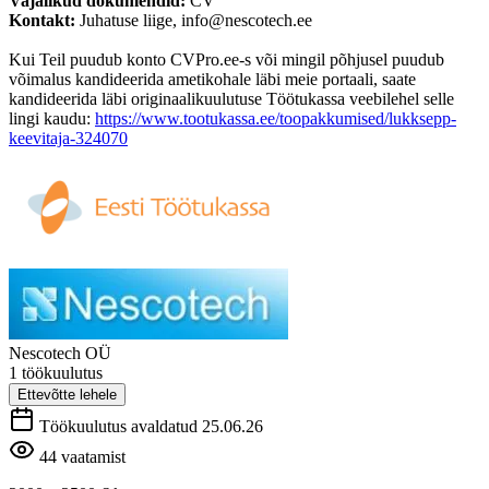
Vajalikud dokumendid:
CV
Kontakt:
Juhatuse liige, info@nescotech.ee
Kui Teil puudub konto CVPro.ee-s või mingil põhjusel puudub
võimalus kandideerida ametikohale läbi meie portaali, saate
kandideerida läbi originaalikuulutuse Töötukassa veebilehel selle
lingi kaudu:
https://www.tootukassa.ee/toopakkumised/lukksepp-
keevitaja-324070
Nescotech OÜ
1 töökuulutus
Ettevõtte lehele
Töökuulutus avaldatud 25.06.26
44 vaatamist