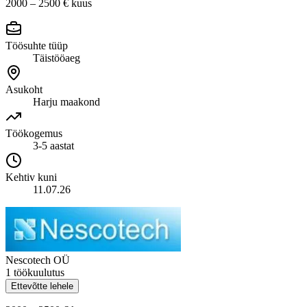
2000 – 2500 €
kuus
Töösuhte tüüp
Täistööaeg
Asukoht
Harju maakond
Töökogemus
3-5 aastat
Kehtiv kuni
11.07.26
Nescotech OÜ
1 töökuulutus
Ettevõtte lehele