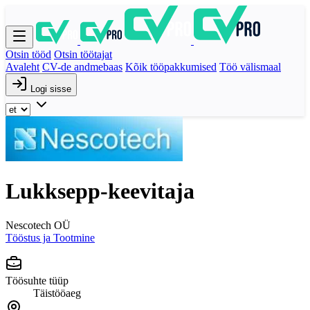
Otsin tööd
Otsin töötajat
Avaleht
CV-de andmebaas
Kõik tööpakkumised
Töö välismaal
Logi sisse
Lukksepp-keevitaja
Nescotech OÜ
Tööstus ja Tootmine
Töösuhte tüüp
Täistööaeg