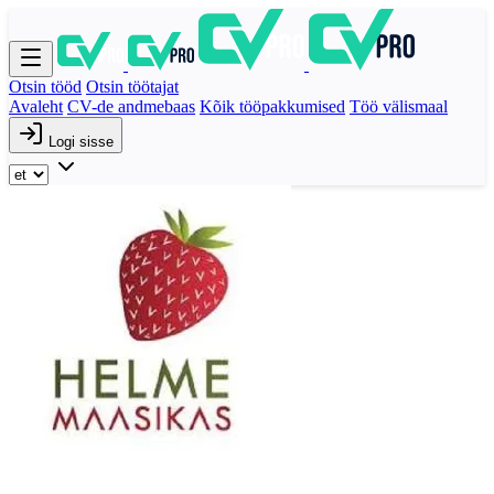
Otsin tööd
Otsin töötajat
Avaleht
CV-de andmebaas
Kõik tööpakkumised
Töö välismaal
Logi sisse