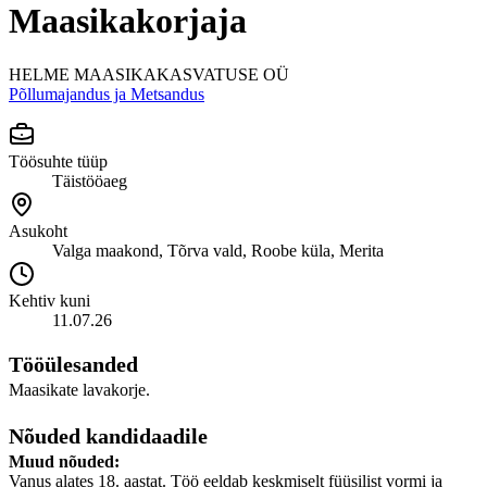
Maasikakorjaja
HELME MAASIKAKASVATUSE OÜ
Põllumajandus ja Metsandus
Töösuhte tüüp
Täistööaeg
Asukoht
Valga maakond, Tõrva vald, Roobe küla, Merita
Kehtiv kuni
11.07.26
Tööülesanded
Maasikate lavakorje.
Nõuded kandidaadile
Muud nõuded:
Vanus alates 18. aastat. Töö eeldab keskmiselt füüsilist vormi ja