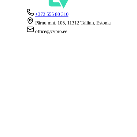
+372 555 80 310
Pärnu mnt. 105, 11312 Tallinn, Estonia
office@cvpro.ee
Firmast
CV Pro teenusest
Kontaktid
Hinnad ja teenused
Eesti Töötukassa
KKK tööandjatele
KKK kandidaatidele
Privaatsus
Kasutustingimused
Privaatsuspoliitika
Küpsiste poliitika
Tööpakkujatele
Töökuulutuse avaldamine
CV-de andmebaas
Tööotsijatele
Loo CV