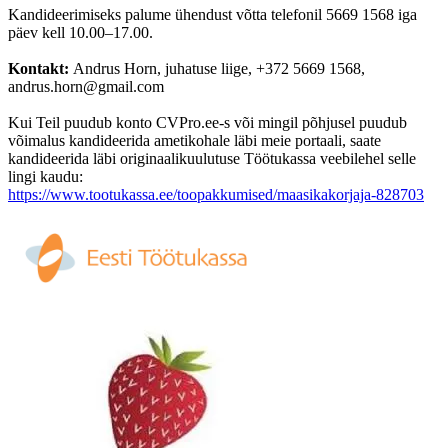
Kandideerimiseks palume ühendust võtta telefonil 5669 1568 iga
päev kell 10.00–17.00.
Kontakt:
Andrus Horn, juhatuse liige, +372 5669 1568,
andrus.horn@gmail.com
Kui Teil puudub konto CVPro.ee-s või mingil põhjusel puudub
võimalus kandideerida ametikohale läbi meie portaali, saate
kandideerida läbi originaalikuulutuse Töötukassa veebilehel selle
lingi kaudu:
https://www.tootukassa.ee/toopakkumised/maasikakorjaja-828703