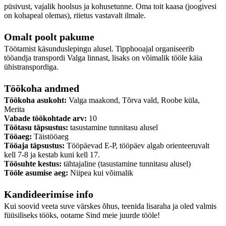
püsivust, vajalik hoolsus ja kohusetunne. Oma toit kaasa (joogivesi
on kohapeal olemas), riietus vastavalt ilmale.
Omalt poolt pakume
Töötamist käsunduslepingu alusel. Tipphooajal organiseerib
tööandja transpordi Valga linnast, lisaks on võimalik tööle käia
ühistranspordiga.
Töökoha andmed
Töökoha asukoht:
Valga maakond, Tõrva vald, Roobe küla,
Merita
Vabade töökohtade arv:
10
Töötasu täpsustus:
tasustamine tunnitasu alusel
Tööaeg:
Täistööaeg
Tööaja täpsustus:
Tööpäevad E-P, tööpäev algab orienteeruvalt
kell 7-8 ja kestab kuni kell 17.
Töösuhte kestus:
tähtajaline (tasustamine tunnitasu alusel)
Tööle asumise aeg:
Niipea kui võimalik
Kandideerimise info
Kui soovid veeta suve värskes õhus, teenida lisaraha ja oled valmis
füüsiliseks tööks, ootame Sind meie juurde tööle!