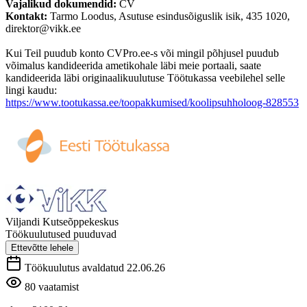
Vajalikud dokumendid:
CV
Kontakt:
Tarmo Loodus, Asutuse esindusõiguslik isik, 435 1020,
direktor@vikk.ee
Kui Teil puudub konto CVPro.ee-s või mingil põhjusel puudub
võimalus kandideerida ametikohale läbi meie portaali, saate
kandideerida läbi originaalikuulutuse Töötukassa veebilehel selle
lingi kaudu:
https://www.tootukassa.ee/toopakkumised/koolipsuhholoog-828553
Viljandi Kutseõppekeskus
Töökuulutused puuduvad
Ettevõtte lehele
Töökuulutus avaldatud 22.06.26
80 vaatamist