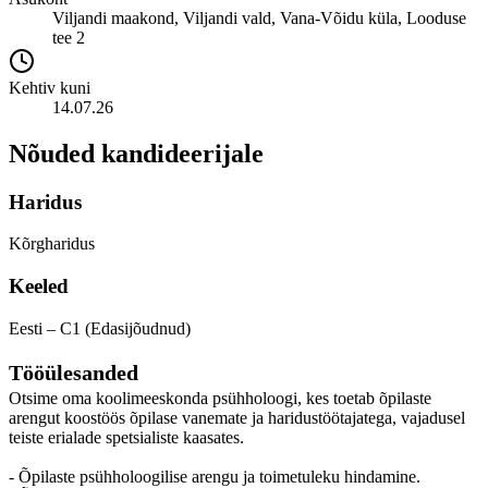
Viljandi maakond, Viljandi vald, Vana-Võidu küla, Looduse
tee 2
Kehtiv kuni
14.07.26
Nõuded kandideerijale
Haridus
Kõrgharidus
Keeled
Eesti – C1 (Edasijõudnud)
Tööülesanded
Otsime oma koolimeeskonda psühholoogi, kes toetab õpilaste
arengut koostöös õpilase vanemate ja haridustöötajatega, vajadusel
teiste erialade spetsialiste kaasates.
- Õpilaste psühholoogilise arengu ja toimetuleku hindamine.