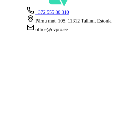
+372 555 80 310
Pärnu mnt. 105, 11312 Tallinn, Estonia
office@cvpro.ee
Firmast
CV Pro teenusest
Kontaktid
Hinnad ja teenused
Eesti Töötukassa
KKK tööandjatele
KKK kandidaatidele
Privaatsus
Kasutustingimused
Privaatsuspoliitika
Küpsiste poliitika
Tööpakkujatele
Töökuulutuse avaldamine
CV-de andmebaas
Tööotsijatele
Loo CV
Töökuulutused