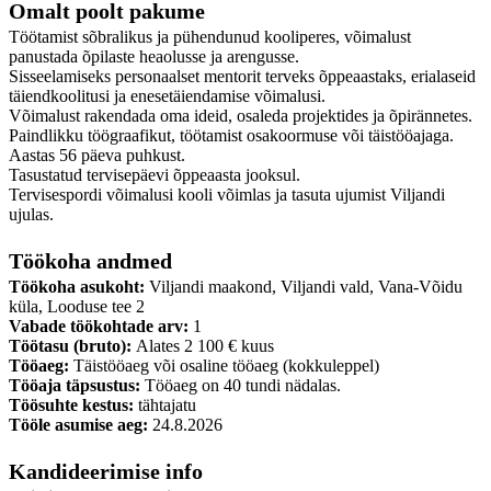
Omalt poolt pakume
Töötamist sõbralikus ja pühendunud kooliperes, võimalust
panustada õpilaste heaolusse ja arengusse.
Sisseelamiseks personaalset mentorit terveks õppeaastaks, erialaseid
täiendkoolitusi ja enesetäiendamise võimalusi.
Võimalust rakendada oma ideid, osaleda projektides ja õpirännetes.
Paindlikku töögraafikut, töötamist osakoormuse või täistööajaga.
Aastas 56 päeva puhkust.
Tasustatud tervisepäevi õppeaasta jooksul.
Tervisespordi võimalusi kooli võimlas ja tasuta ujumist Viljandi
ujulas.
Töökoha andmed
Töökoha asukoht:
Viljandi maakond, Viljandi vald, Vana-Võidu
küla, Looduse tee 2
Vabade töökohtade arv:
1
Töötasu (bruto):
Alates 2 100 € kuus
Tööaeg:
Täistööaeg või osaline tööaeg (kokkuleppel)
Tööaja täpsustus:
Tööaeg on 40 tundi nädalas.
Töösuhte kestus:
tähtajatu
Tööle asumise aeg:
24.8.2026
Kandideerimise info