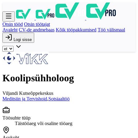
Otsin tööd
Otsin töötajat
Avaleht
CV-de andmebaas
Kõik tööpakkumised
Töö välismaal
Logi sisse
Koolipsühholoog
Viljandi Kutseõppekeskus
Meditsiin ja Tervishoid
,
Sotsiaaltöö
Töösuhte tüüp
Täistööaeg või osaline tööaeg
Asukoht