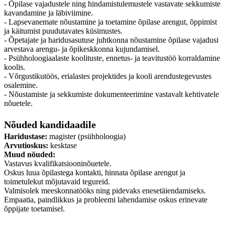
- Õpilase vajadustele ning hindamistulemustele vastavate sekkumiste
kavandamine ja läbiviimine.
- Lapsevanemate nõustamine ja toetamine õpilase arengut, õppimist
ja käitumist puudutavates küsimustes.
- Õpetajate ja haridusasutuse juhtkonna nõustamine õpilase vajadusi
arvestava arengu- ja õpikeskkonna kujundamisel.
- Psühholoogiaalaste koolituste, ennetus- ja teavitustöö korraldamine
koolis.
- Võrgustikutöös, erialastes projektides ja kooli arendustegevustes
osalemine.
- Nõustamiste ja sekkumiste dokumenteerimine vastavalt kehtivatele
nõuetele.
Nõuded kandidaadile
Haridustase:
magister (psühholoogia)
Arvutioskus:
kesktase
Muud nõuded:
Vastavus kvalifikatsiooninõuetele.
Oskus luua õpilastega kontakti, hinnata õpilase arengut ja
toimetulekut mõjutavaid tegureid.
Valmisolek meeskonnatööks ning pidevaks enesetäiendamiseks.
Empaatia, paindlikkus ja probleemi lahendamise oskus erinevate
õppijate toetamisel.