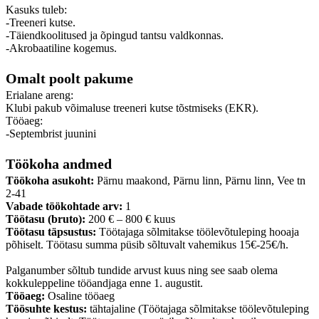
Kasuks tuleb:
-Treeneri kutse.
-Täiendkoolitused ja õpingud tantsu valdkonnas.
-Akrobaatiline kogemus.
Omalt poolt pakume
Erialane areng:
Klubi pakub võimaluse treeneri kutse tõstmiseks (EKR).
Tööaeg:
-Septembrist juunini
Töökoha andmed
Töökoha asukoht:
Pärnu maakond, Pärnu linn, Pärnu linn, Vee tn
2-41
Vabade töökohtade arv:
1
Töötasu (bruto):
200 € – 800 € kuus
Töötasu täpsustus:
Töötajaga sõlmitakse töölevõtuleping hooaja
põhiselt. Töötasu summa püsib sõltuvalt vahemikus 15€-25€/h.
Palganumber sõltub tundide arvust kuus ning see saab olema
kokkuleppeline tööandjaga enne 1. augustit.
Tööaeg:
Osaline tööaeg
Töösuhte kestus:
tähtajaline (Töötajaga sõlmitakse töölevõtuleping