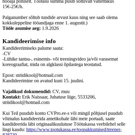
hooaja põhiselt. Töötasu summa püsib sõltuvalt vahemikus
15€-25€/h.
Palganumber sõltub tundide arvust kuus ning see saab olema
kokkuleppeline tööandjaga enne 1. augustit.)
Tööle asumise aeg:
1.9.2026
Kandideerimise info
Kandideerimiseks palume saata:
-CV
-Lühike tantsu-, esinemis- või treeningvideo ja/või varasemat
koreograafiat, mida on algklassi õpilastega teostatud.
Epost: striidikool@hotmail.com
Kandideerimine on avatud kuni 15. juulini.
Vajalikud dokumendid:
CV, muu
Kontakt:
Erik Naissaar, Juhatuse liige, 5533206,
striidikool@hotmail.com
Kui Teil puudub konto CVPro.ee-s või mingil põhjusel puudub
võimalus kandideerida ametikohale läbi meie portaali, saate
kandideerida läbi originaalikuulutuse Töötukassa veebilehel selle
lingi kaudu:
https://www.tootukassa.ee/toopakkumised/treener-
828730