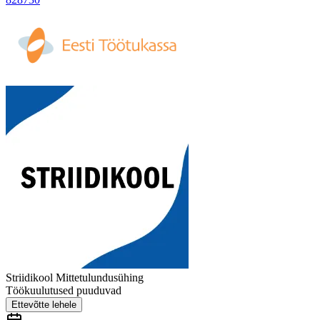
Striidikool Mittetulundusühing
Töökuulutused puuduvad
Ettevõtte lehele