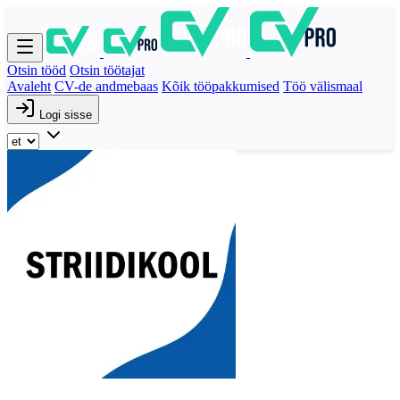
Otsin tööd
Otsin töötajat
Avaleht
CV-de andmebaas
Kõik tööpakkumised
Töö välismaal
Logi sisse