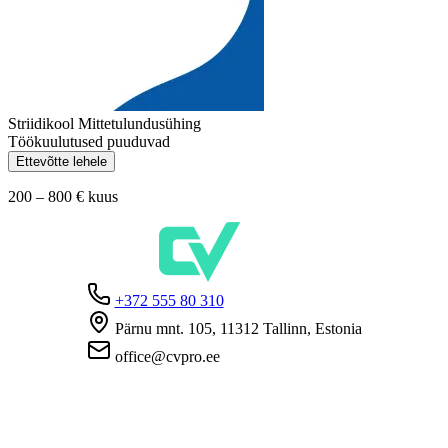
Striidikool Mittetulundusühing
Töökuulutused puuduvad
Ettevõtte lehele
200 – 800 €
kuus
+372 555 80 310
Pärnu mnt. 105, 11312 Tallinn, Estonia
office@cvpro.ee
Firmast
CV Pro teenusest
Kontaktid
Hinnad ja teenused