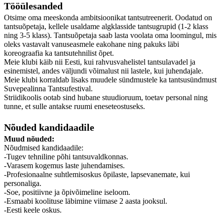
Tööülesanded
Otsime oma meeskonda ambitsioonikat tantsutreenerit. Oodatud on
tantsuõpetaja, kellele usaldame algklasside tantsugrupid (1-2 klass
ning 3-5 klass). Tantsuõpetaja saab lasta voolata oma loomingul, mis
oleks vastavalt vanuseasmele eakohane ning pakuks läbi
koreograafia ka tantsutehnilist õpet.
Meie klubi käib nii Eesti, kui rahvusvahelistel tantsulavadel ja
esinemistel, andes väljundi võimalust nii lastele, kui juhendajale.
Meie klubi korraldab lisaks muudele sündmustele ka tantsusündmust
Suvepealinna Tantsufestival.
Striidikoolis ootab sind hubane stuudioruum, toetav personal ning
tunne, et sulle antakse ruumi eneseteostuseks.
Nõuded kandidaadile
Muud nõuded:
Nõudmised kandidaadile:
-Tugev tehniline põhi tantsuvaldkonnas.
-Varasem kogemus laste juhendamises.
-Profesionaalne suhtlemisoskus õpilaste, lapsevanemate, kui
personaliga.
-Soe, positiivne ja õpivõimeline iseloom.
-Esmaabi koolituse läbimine viimase 2 aasta jooksul.
-Eesti keele oskus.