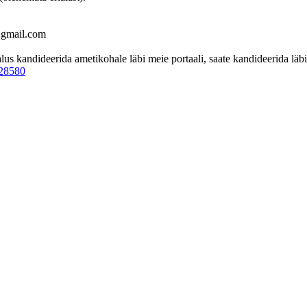
@gmail.com
 kandideerida ametikohale läbi meie portaali, saate kandideerida läbi 
828580