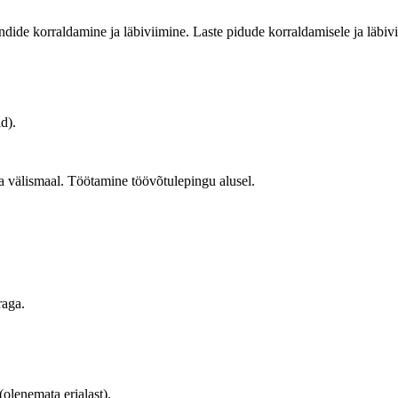
dide korraldamine ja läbiviimine. Laste pidude korraldamisele ja läbivi
d).
 ka välismaal. Töötamine töövõtulepingu alusel.
raga.
olenemata erialast).