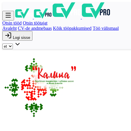
Otsin tööd
Otsin töötajat
Avaleht
CV-de andmebaas
Kõik tööpakkumised
Töö välismaal
Logi sisse