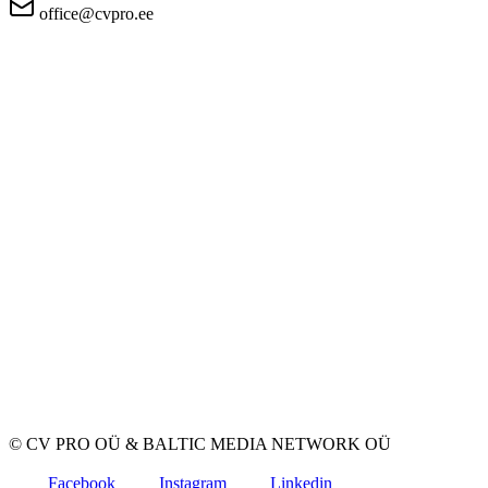
office@cvpro.ee
Firmast
CV Pro teenusest
Kontaktid
Hinnad ja teenused
Eesti Töötukassa
KKK tööandjatele
KKK kandidaatidele
Privaatsus
Kasutustingimused
Privaatsuspoliitika
Küpsiste poliitika
Tööpakkujatele
Töökuulutuse avaldamine
CV-de andmebaas
Tööotsijatele
Loo CV
Töökuulutused
Ettevõtted
Kategooriad
© CV PRO OÜ
&
BALTIC MEDIA NETWORK OÜ
Facebook
Instagram
Linkedin