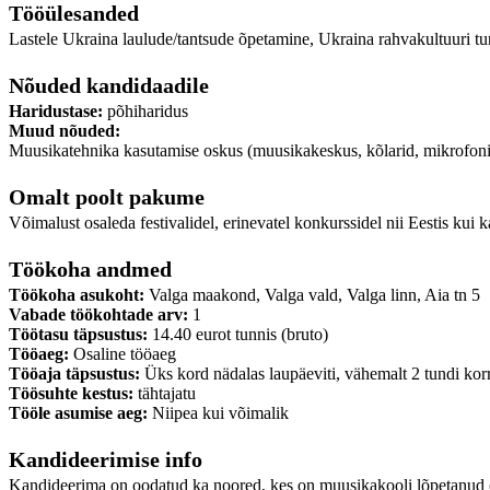
Tööülesanded
Lastele Ukraina laulude/tantsude õpetamine, Ukraina rahvakultuuri tun
Nõuded kandidaadile
Haridustase:
põhiharidus
Muud nõuded:
Muusikatehnika kasutamise oskus (muusikakeskus, kõlarid, mikrofoni
Omalt poolt pakume
Võimalust osaleda festivalidel, erinevatel konkurssidel nii Eestis kui
Töökoha andmed
Töökoha asukoht:
Valga maakond, Valga vald, Valga linn, Aia tn 5
Vabade töökohtade arv:
1
Töötasu täpsustus:
14.40 eurot tunnis (bruto)
Tööaeg:
Osaline tööaeg
Tööaja täpsustus:
Üks kord nädalas laupäeviti, vähemalt 2 tundi kor
Töösuhte kestus:
tähtajatu
Tööle asumise aeg:
Niipea kui võimalik
Kandideerimise info
Kandideerima on oodatud ka noored, kes on muusikakooli lõpetanud (