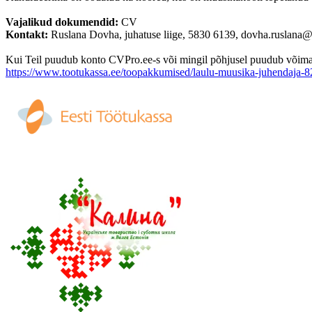
Vajalikud dokumendid:
CV
Kontakt:
Ruslana Dovha, juhatuse liige, 5830 6139, dovha.ruslana
Kui Teil puudub konto CVPro.ee-s või mingil põhjusel puudub võimalus
https://www.tootukassa.ee/toopakkumised/laulu-muusika-juhendaja-