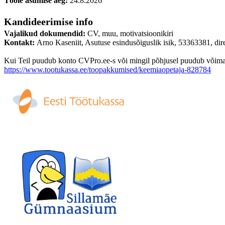
Tööle asumise aeg:
24.8.2026
Kandideerimise info
Vajalikud dokumendid:
CV, muu, motivatsioonikiri
Kontakt:
Arno Kaseniit, Asutuse esindusõiguslik isik, 53363381, d
Kui Teil puudub konto CVPro.ee-s või mingil põhjusel puudub võimalus
https://www.tootukassa.ee/toopakkumised/keemiaopetaja-828784