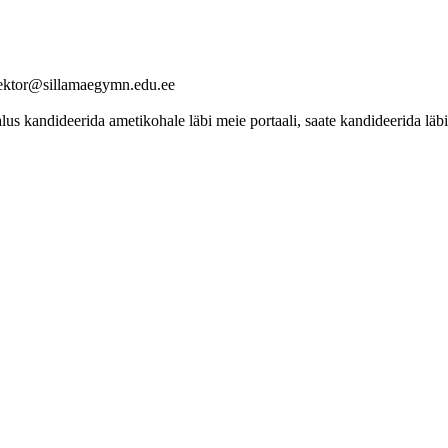
irektor@sillamaegymn.edu.ee
 kandideerida ametikohale läbi meie portaali, saate kandideerida läbi 