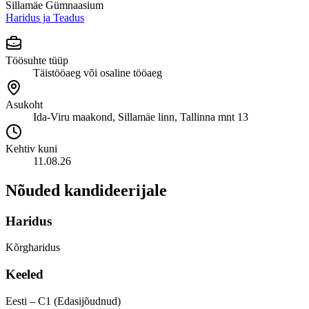
Sillamäe Gümnaasium
Haridus ja Teadus
Töösuhte tüüp
Täistööaeg või osaline tööaeg
Asukoht
Ida-Viru maakond, Sillamäe linn, Tallinna mnt 13
Kehtiv kuni
11.08.26
Nõuded kandideerijale
Haridus
Kõrgharidus
Keeled
Eesti – C1 (Edasijõudnud)