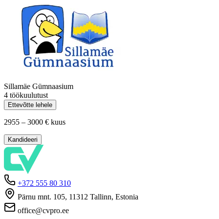
Sillamäe Gümnaasium
4 töökuulutust
Ettevõtte lehele
2955 – 3000 €
kuus
Kandideeri
+372 555 80 310
Pärnu mnt. 105, 11312 Tallinn, Estonia
office@cvpro.ee