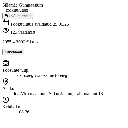
Sillamäe Gümnaasium
4 töökuulutust
Ettevõtte lehele
Töökuulutus avaldatud 25.06.26
125 vaatamist
2955 – 3000 €
kuus
Kandideeri
Töösuhte tüüp
Täistööaeg või osaline tööaeg
Asukoht
Ida-Viru maakond, Sillamäe linn, Tallinna mnt 13
Kehtiv kuni
11.08.26