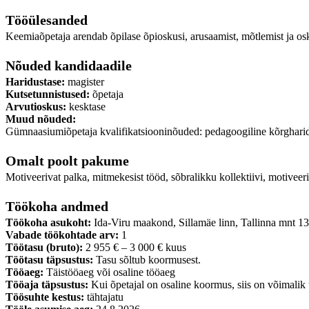
Tööülesanded
Keemiaõpetaja arendab õpilase õpioskusi, arusaamist, mõtlemist ja 
Nõuded kandidaadile
Haridustase:
magister
Kutsetunnistused:
õpetaja
Arvutioskus:
kesktase
Muud nõuded:
Gümnaasiumiõpetaja kvalifikatsiooninõuded: pedagoogiline kõrgharidus
Omalt poolt pakume
Motiveerivat palka, mitmekesist tööd, sõbralikku kollektiivi, motiveeri
Töökoha andmed
Töökoha asukoht:
Ida-Viru maakond, Sillamäe linn, Tallinna mnt 13
Vabade töökohtade arv:
1
Töötasu (bruto):
2 955 € – 3 000 € kuus
Töötasu täpsustus:
Tasu sõltub koormusest.
Tööaeg:
Täistööaeg või osaline tööaeg
Tööaja täpsustus:
Kui õpetajal on osaline koormus, siis on võimalik
Töösuhte kestus:
tähtajatu