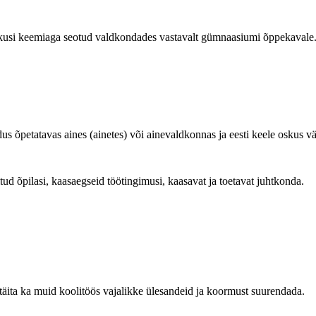
oskusi keemiaga seotud valdkondades vastavalt gümnaasiumi õppekavale
 õpetatavas aines (ainetes) või ainevaldkonnas ja eesti keele oskus v
tud õpilasi, kaasaegseid töötingimusi, kaasavat ja toetavat juhtkonda.
 täita ka muid koolitöös vajalikke ülesandeid ja koormust suurendada.