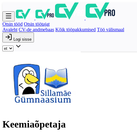
Otsin tööd
Otsin töötajat
Avaleht
CV-de andmebaas
Kõik tööpakkumised
Töö välismaal
Logi sisse
Keemiaõpetaja