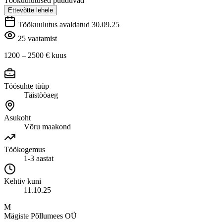
Töökuulutused puuduvad
Ettevõtte lehele
Töökuulutus avaldatud 30.09.25
25 vaatamist
1200 – 2500 €
kuus
Töösuhte tüüp
Täistööaeg
Asukoht
Võru maakond
Töökogemus
1-3 aastat
Kehtiv kuni
11.10.25
M
Mägiste Põllumees OÜ