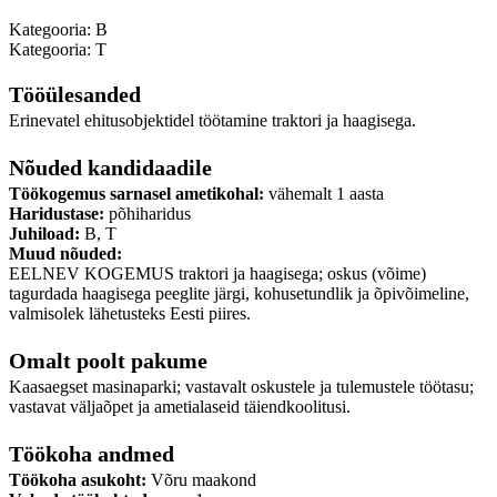
Kategooria: B
Kategooria: T
Tööülesanded
Erinevatel ehitusobjektidel töötamine traktori ja haagisega.
Nõuded kandidaadile
Töökogemus sarnasel ametikohal:
vähemalt 1 aasta
Haridustase:
põhiharidus
Juhiload:
B, T
Muud nõuded:
EELNEV KOGEMUS traktori ja haagisega; oskus (võime)
tagurdada haagisega peeglite järgi, kohusetundlik ja õpivõimeline,
valmisolek lähetusteks Eesti piires.
Omalt poolt pakume
Kaasaegset masinaparki; vastavalt oskustele ja tulemustele töötasu;
vastavat väljaõpet ja ametialaseid täiendkoolitusi.
Töökoha andmed
Töökoha asukoht:
Võru maakond