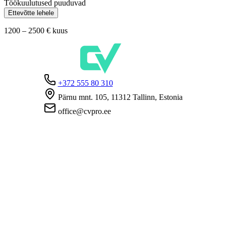
Töökuulutused puuduvad
Ettevõtte lehele
1200 – 2500 €
kuus
+372 555 80 310
Pärnu mnt. 105, 11312 Tallinn, Estonia
office@cvpro.ee
Firmast
CV Pro teenusest
Kontaktid
Hinnad ja teenused
Eesti Töötukassa
KKK tööandjatele
KKK kandidaatidele
Privaatsus
Kasutustingimused
Privaatsuspoliitika
Küpsiste poliitika