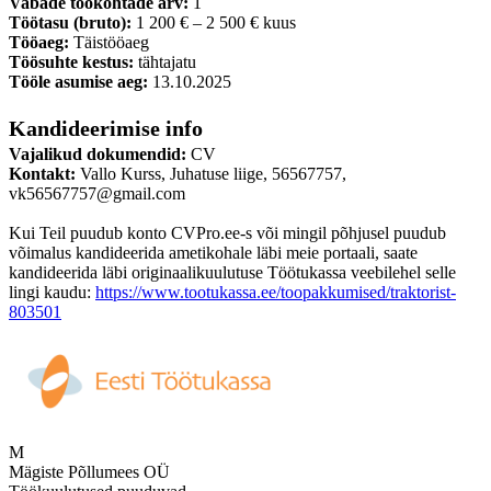
Vabade töökohtade arv:
1
Töötasu (bruto):
1 200 € – 2 500 € kuus
Tööaeg:
Täistööaeg
Töösuhte kestus:
tähtajatu
Tööle asumise aeg:
13.10.2025
Kandideerimise info
Vajalikud dokumendid:
CV
Kontakt:
Vallo Kurss, Juhatuse liige, 56567757,
vk56567757@gmail.com
Kui Teil puudub konto CVPro.ee-s või mingil põhjusel puudub
võimalus kandideerida ametikohale läbi meie portaali, saate
kandideerida läbi originaalikuulutuse Töötukassa veebilehel selle
lingi kaudu:
https://www.tootukassa.ee/toopakkumised/traktorist-
803501
M
Mägiste Põllumees OÜ