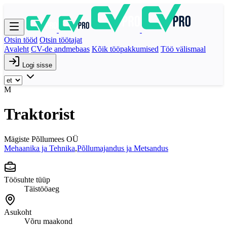
Otsin tööd
Otsin töötajat
Avaleht
CV-de andmebaas
Kõik tööpakkumised
Töö välismaal
Logi sisse
M
Traktorist
Mägiste Põllumees OÜ
Mehaanika ja Tehnika
,
Põllumajandus ja Metsandus
Töösuhte tüüp
Täistööaeg
Asukoht
Võru maakond