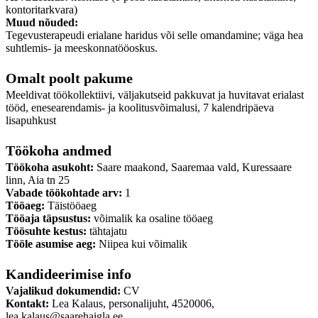
kontoritarkvara)
Muud nõuded:
Tegevusterapeudi erialane haridus või selle omandamine; väga hea
suhtlemis- ja meeskonnatööoskus.
Omalt poolt pakume
Meeldivat töökollektiivi, väljakutseid pakkuvat ja huvitavat erialast
tööd, enesearendamis- ja koolitusvõimalusi, 7 kalendripäeva
lisapuhkust
Töökoha andmed
Töökoha asukoht:
Saare maakond, Saaremaa vald, Kuressaare
linn, Aia tn 25
Vabade töökohtade arv:
1
Tööaeg:
Täistööaeg
Tööaja täpsustus:
võimalik ka osaline tööaeg
Töösuhte kestus:
tähtajatu
Tööle asumise aeg:
Niipea kui võimalik
Kandideerimise info
Vajalikud dokumendid:
CV
Kontakt:
Lea Kalaus, personalijuht, 4520006,
lea.kalaus@saarehaigla.ee