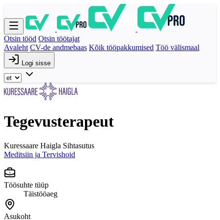
Otsin tööd
Otsin töötajat
Avaleht
CV-de andmebaas
Kõik tööpakkumised
Töö välismaal
Logi sisse
Tegevusterapeut
Kuressaare Haigla Sihtasutus
Meditsiin ja Tervishoid
Töösuhte tüüp
Täistööaeg
Asukoht