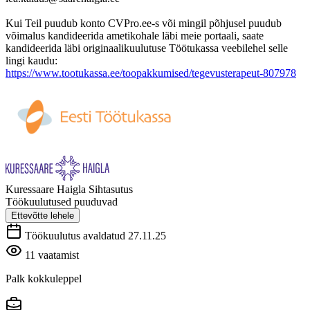
Kui Teil puudub konto CVPro.ee-s või mingil põhjusel puudub
võimalus kandideerida ametikohale läbi meie portaali, saate
kandideerida läbi originaalikuulutuse Töötukassa veebilehel selle
lingi kaudu:
https://www.tootukassa.ee/toopakkumised/tegevusterapeut-807978
Kuressaare Haigla Sihtasutus
Töökuulutused puuduvad
Ettevõtte lehele
Töökuulutus avaldatud 27.11.25
11 vaatamist
Palk kokkuleppel