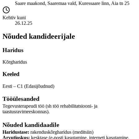
Saare maakond, Saaremaa vald, Kuressaare linn, Aia tn 25
Kehtiv kuni
26.12.25
Nõuded kandideerijale
Haridus
Kõrgharidus
Keeled
Eesti – C1 (Edasijõudnud)
Tööülesanded
Tegevusterapeudi töö (sh töö rehabilitatsiooni- ja
taastusravimeeskonnas).
Nõuded kandidaadile
Haridustase:
rakenduskõrgharidus (meditsiin)
Arvutioskus:
kesktase (e-posti kasutamine, interneti kasutamine,