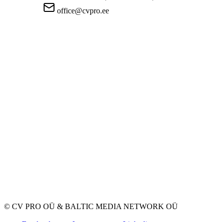
office@cvpro.ee
Firmast
CV Pro teenusest
Kontaktid
Hinnad ja teenused
Eesti Töötukassa
KKK tööandjatele
KKK kandidaatidele
Privaatsus
Kasutustingimused
Privaatsuspoliitika
Küpsiste poliitika
Tööpakkujatele
Töökuulutuse avaldamine
CV-de andmebaas
Tööotsijatele
Loo CV
Töökuulutused
Ettevõtted
Kategooriad
© CV PRO OÜ
&
BALTIC MEDIA NETWORK OÜ