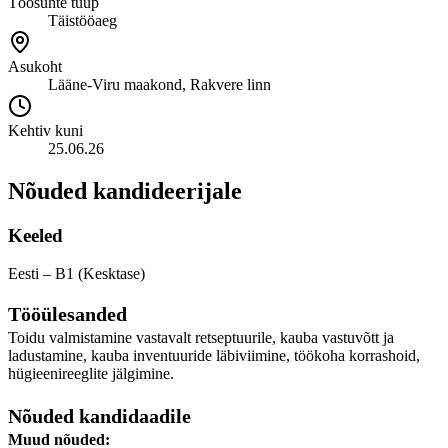
Töösuhte tüüp
Täistööaeg
Asukoht
Lääne-Viru maakond, Rakvere linn
Kehtiv kuni
25.06.26
Nõuded kandideerijale
Keeled
Eesti – B1 (Kesktase)
Tööülesanded
Toidu valmistamine vastavalt retseptuurile, kauba vastuvõtt ja
ladustamine, kauba inventuuride läbiviimine, töökoha korrashoid,
hügieenireeglite jälgimine.
Nõuded kandidaadile
Muud nõuded: