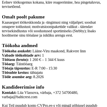
Eelnev töökogemus kokana, kiire reageerimine, hea pingetaluvus,
tervisetõend.
Omalt poolt pakume
Kaasaegset töökeskkonda ja -tingimusi ning väljaõpet; soodsat
omapere toitlustust; motivatsioonipakettide valikut - täiendav
tervisekindlustus või soodustused sportimiseks (Stebby); lisaks
hoolitseme sinu tööalase ja isikliku arengu eest.
Töökoha andmed
Töökoha asukoht:
Lääne-Viru maakond, Rakvere linn
Vabade töökohtade arv:
1
Töötasu (bruto):
1 260 € – 1 344 € kuus
Tööaeg:
Täistööaeg
Tööaja täpsustus:
E-R 7:00 - 15:30
Töösuhte kestus:
tähtajatu
Tööle asumise aeg:
8.2026
Kandideerimise info
Kontakt:
Liia Vlassova, värbaja, +372 54700480,
varbaja@balticrest.com
Kui Teil puudub konto CVPro.ee-s või mingil põhjusel puudub