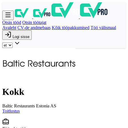
Otsin tööd
Otsin töötajat
Avaleht
CV-de andmebaas
Kõik tööpakkumised
Töö välismaal
Logi sisse
Kokk
Baltic Restaurants Estonia AS
Toitlustus