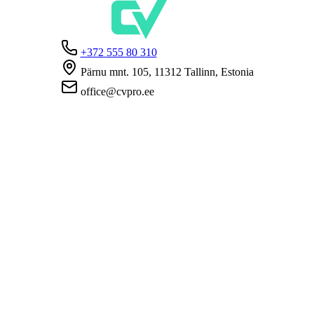
+372 555 80 310
Pärnu mnt. 105, 11312 Tallinn, Estonia
office@cvpro.ee
Firmast
CV Pro teenusest
Kontaktid
Hinnad ja teenused
Eesti Töötukassa
KKK tööandjatele
KKK kandidaatidele
Privaatsus
Kasutustingimused
Privaatsuspoliitika
Küpsiste poliitika
Tööpakkujatele
Töökuulutuse avaldamine
CV-de andmebaas
Tööotsijatele