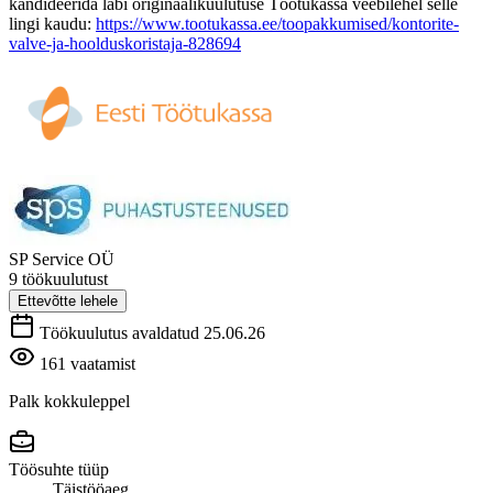
kandideerida läbi originaalikuulutuse Töötukassa veebilehel selle
lingi kaudu:
https://www.tootukassa.ee/toopakkumised/kontorite-
valve-ja-hoolduskoristaja-828694
SP Service OÜ
9 töökuulutust
Ettevõtte lehele
Töökuulutus avaldatud 25.06.26
161 vaatamist
Palk kokkuleppel
Töösuhte tüüp
Täistööaeg