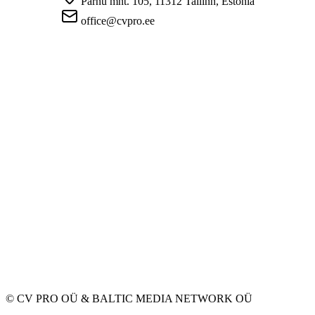
Pärnu mnt. 105, 11312 Tallinn, Estonia
office@cvpro.ee
Firmast
CV Pro teenusest
Kontaktid
Hinnad ja teenused
Eesti Töötukassa
KKK tööandjatele
KKK kandidaatidele
Privaatsus
Kasutustingimused
Privaatsuspoliitika
Küpsiste poliitika
Tööpakkujatele
Töökuulutuse avaldamine
CV-de andmebaas
Tööotsijatele
Loo CV
Töökuulutused
Ettevõtted
Kategooriad
© CV PRO OÜ
&
BALTIC MEDIA NETWORK OÜ