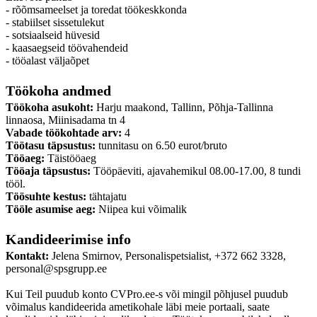
- rõõmsameelset ja toredat töökeskkonda
- stabiilset sissetulekut
- sotsiaalseid hüvesid
- kaasaegseid töövahendeid
- tööalast väljaõpet
Töökoha andmed
Töökoha asukoht:
Harju maakond, Tallinn, Põhja-Tallinna
linnaosa, Miinisadama tn 4
Vabade töökohtade arv:
4
Töötasu täpsustus:
tunnitasu on 6.50 eurot/bruto
Tööaeg:
Täistööaeg
Tööaja täpsustus:
Tööpäeviti, ajavahemikul 08.00-17.00, 8 tundi
tööl.
Töösuhte kestus:
tähtajatu
Tööle asumise aeg:
Niipea kui võimalik
Kandideerimise info
Kontakt:
Jelena Smirnov, Personalispetsialist, +372 662 3328,
personal@spsgrupp.ee
Kui Teil puudub konto CVPro.ee-s või mingil põhjusel puudub
võimalus kandideerida ametikohale läbi meie portaali, saate