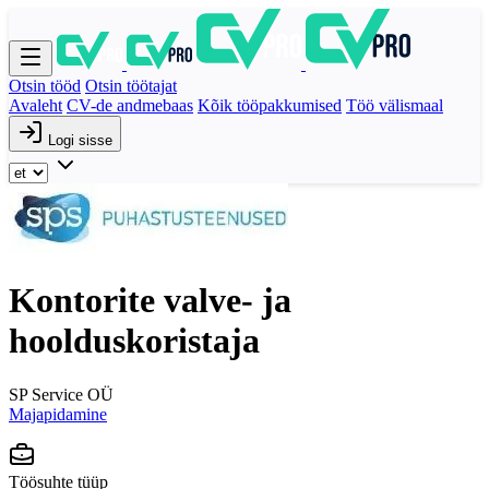
Otsin tööd
Otsin töötajat
Avaleht
CV-de andmebaas
Kõik tööpakkumised
Töö välismaal
Logi sisse
Kontorite valve- ja
hoolduskoristaja
SP Service OÜ
Majapidamine
Töösuhte tüüp