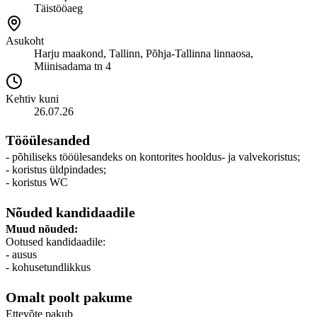
Täistööaeg
Asukoht
Harju maakond, Tallinn, Põhja-Tallinna linnaosa,
Miinisadama tn 4
Kehtiv kuni
26.07.26
Tööülesanded
- põhiliseks tööülesandeks on kontorites hooldus- ja valvekoristus;
- koristus üldpindades;
- koristus WC
Nõuded kandidaadile
Muud nõuded:
Ootused kandidaadile:
- ausus
- kohusetundlikkus
Omalt poolt pakume
Ettevõte pakub