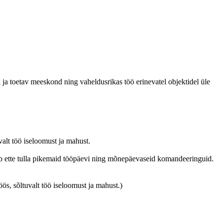
ik ja toetav meeskond ning vaheldusrikas töö erinevatel objektidel üle
valt töö iseloomust ja mahust.
võib ette tulla pikemaid tööpäevi ning mõnepäevaseid komandeeringuid.
ös, sõltuvalt töö iseloomust ja mahust.)