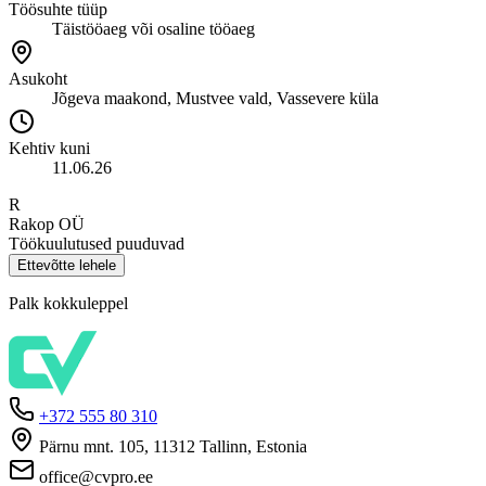
Töösuhte tüüp
Täistööaeg või osaline tööaeg
Asukoht
Jõgeva maakond, Mustvee vald, Vassevere küla
Kehtiv kuni
11.06.26
R
Rakop OÜ
Töökuulutused puuduvad
Ettevõtte lehele
Palk kokkuleppel
+372 555 80 310
Pärnu mnt. 105, 11312 Tallinn, Estonia
office@cvpro.ee