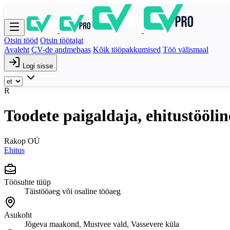
Otsin tööd
Otsin töötajat
Avaleht
CV-de andmebaas
Kõik tööpakkumised
Töö välismaal
Logi sisse
R
Toodete paigaldaja, ehitustöölin
Rakop OÜ
Ehitus
Töösuhte tüüp
Täistööaeg või osaline tööaeg
Asukoht
Jõgeva maakond, Mustvee vald, Vassevere küla