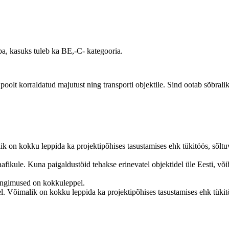
a, kasuks tuleb ka BE,-C- kategooria.
a poolt korraldatud majutust ning transporti objektile. Sind ootab sõbral
ik on kokku leppida ka projektipõhises tasustamises ehk tükitöös, sõltu
aafikule. Kuna paigaldustöid tehakse erinevatel objektidel üle Eesti, 
tingimused on kokkuleppel.
el. Võimalik on kokku leppida ka projektipõhises tasustamises ehk tükitö