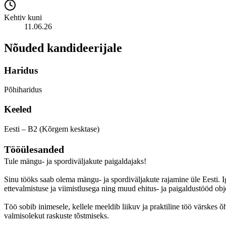
Kehtiv kuni
11.06.26
Nõuded kandideerijale
Haridus
Põhiharidus
Keeled
Eesti – B2 (Kõrgem kesktase)
Tööülesanded
Tule mängu- ja spordiväljakute paigaldajaks!
Sinu tööks saab olema mängu- ja spordiväljakute rajamine üle Eesti. 
ettevalmistuse ja viimistlusega ning muud ehitus- ja paigaldustööd obj
Töö sobib inimesele, kellele meeldib liikuv ja praktiline töö värskes
valmisolekut raskuste tõstmiseks.