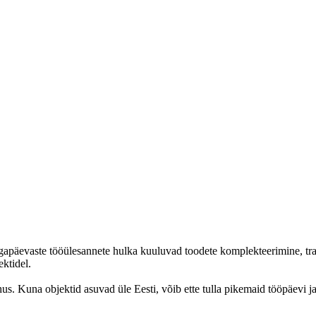
Igapäevaste tööülesannete hulka kuuluvad toodete komplekteerimine, tra
ektidel.
 õhus. Kuna objektid asuvad üle Eesti, võib ette tulla pikemaid tööpäev