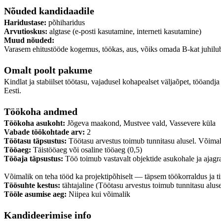
Nõuded kandidaadile
Haridustase:
põhiharidus
Arvutioskus:
algtase (e-posti kasutamine, interneti kasutamine)
Muud nõuded:
Varasem ehitustööde kogemus, töökas, aus, võiks omada B-kat juhilub
Omalt poolt pakume
Kindlat ja stabiilset töötasu, vajadusel kohapealset väljaõpet, tööandj
Eesti.
Töökoha andmed
Töökoha asukoht:
Jõgeva maakond, Mustvee vald, Vassevere küla
Vabade töökohtade arv:
2
Töötasu täpsustus:
Töötasu arvestus toimub tunnitasu alusel. Võimal
Tööaeg:
Täistööaeg või osaline tööaeg (0,5)
Tööaja täpsustus:
Töö toimub vastavalt objektide asukohale ja ajagr
Võimalik on teha tööd ka projektipõhiselt — täpsem töökorraldus ja 
Töösuhte kestus:
tähtajaline (Töötasu arvestus toimub tunnitasu alus
Tööle asumise aeg:
Niipea kui võimalik
Kandideerimise info