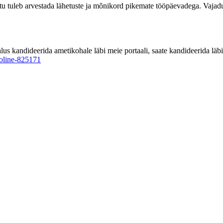
ttu tuleb arvestada lähetuste ja mõnikord pikemate tööpäevadega. Vajadu
 kandideerida ametikohale läbi meie portaali, saate kandideerida läbi 
ooline-825171