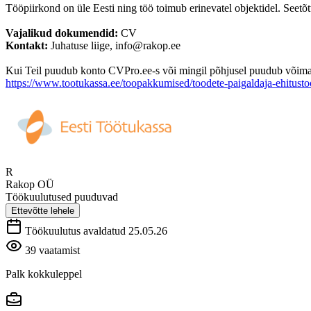
Tööpiirkond on üle Eesti ning töö toimub erinevatel objektidel. Seetõ
Vajalikud dokumendid:
CV
Kontakt:
Juhatuse liige, info@rakop.ee
Kui Teil puudub konto CVPro.ee-s või mingil põhjusel puudub võimalus
https://www.tootukassa.ee/toopakkumised/toodete-paigaldaja-ehitust
R
Rakop OÜ
Töökuulutused puuduvad
Ettevõtte lehele
Töökuulutus avaldatud 25.05.26
39 vaatamist
Palk kokkuleppel