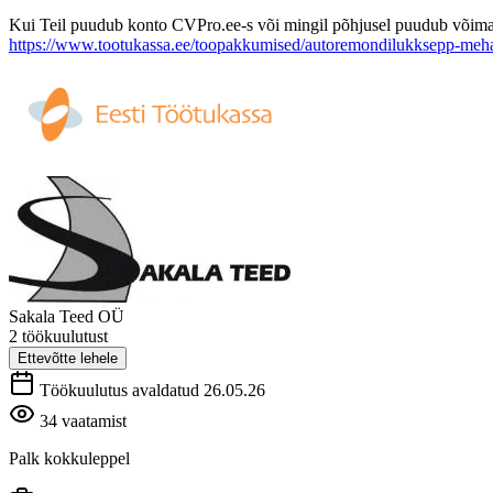
Kui Teil puudub konto CVPro.ee-s või mingil põhjusel puudub võimalus
https://www.tootukassa.ee/toopakkumised/autoremondilukksepp-me
Sakala Teed OÜ
2 töökuulutust
Ettevõtte lehele
Töökuulutus avaldatud 26.05.26
34 vaatamist
Palk kokkuleppel