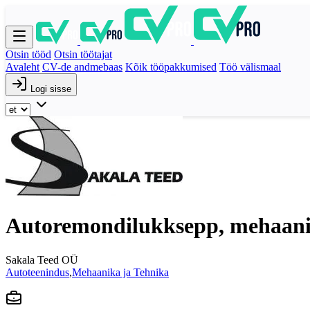
Otsin tööd
Otsin töötajat
Avaleht
CV-de andmebaas
Kõik tööpakkumised
Töö välismaal
Logi sisse
Autoremondilukksepp, mehaan
Sakala Teed OÜ
Autoteenindus
,
Mehaanika ja Tehnika