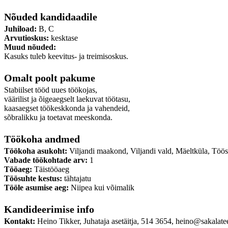
Nõuded kandidaadile
Juhiload:
B, C
Arvutioskus:
kesktase
Muud nõuded:
Kasuks tuleb keevitus- ja treimisoskus.
Omalt poolt pakume
Stabiilset tööd uues töökojas,
väärilist ja õigeaegselt laekuvat töötasu,
kaasaegset töökeskkonda ja vahendeid,
sõbralikku ja toetavat meeskonda.
Töökoha andmed
Töökoha asukoht:
Viljandi maakond, Viljandi vald, Mäeltküla, Töös
Vabade töökohtade arv:
1
Tööaeg:
Täistööaeg
Töösuhte kestus:
tähtajatu
Tööle asumise aeg:
Niipea kui võimalik
Kandideerimise info
Kontakt:
Heino Tikker, Juhataja asetäitja, 514 3654, heino@sakalate