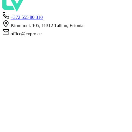
+372 555 80 310
Pärnu mnt. 105, 11312 Tallinn, Estonia
office@cvpro.ee
Firmast
CV Pro teenusest
Kontaktid
Hinnad ja teenused
Eesti Töötukassa
KKK tööandjatele
KKK kandidaatidele
Privaatsus
Kasutustingimused
Privaatsuspoliitika
Küpsiste poliitika
Tööpakkujatele
Töökuulutuse avaldamine
CV-de andmebaas
Tööotsijatele