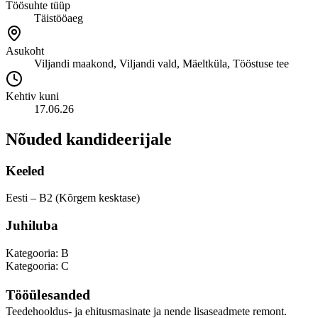
Töösuhte tüüp
Täistööaeg
Asukoht
Viljandi maakond, Viljandi vald, Mäeltküla, Tööstuse tee
Kehtiv kuni
17.06.26
Nõuded kandideerijale
Keeled
Eesti – B2 (Kõrgem kesktase)
Juhiluba
Kategooria: B
Kategooria: C
Tööülesanded
Teedehooldus- ja ehitusmasinate ja nende lisaseadmete remont.