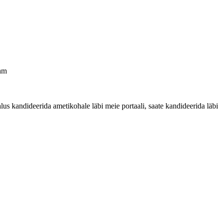
sam
 kandideerida ametikohale läbi meie portaali, saate kandideerida läbi 