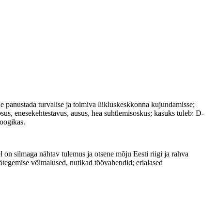
he panustada turvalise ja toimiva liikluskeskkonna kujundamisse;
äpsus, enesekehtestavus, ausus, hea suhtlemisoskus; kasuks tuleb: D-
googikas.
 on silmaga nähtav tulemus ja otsene mõju Eesti riigi ja rahva
öötegemise võimalused, nutikad töövahendid; erialased