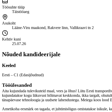
Töösuhte tüüp
Täistööaeg
Asukoht
Lääne-Viru maakond, Rakvere linn, Vallikraavi tn 2
Kehtiv kuni
25.07.26
Nõuded kandideerijale
Keeled
Eesti – C1 (Edasijõudnud)
Tööülesanded
Aita kujundada tulevikuteid maal, vees ja õhus! Liitu Eesti transpord
kujundatakse kogu liikuvust hõlmavat keskkonda, ikka targalt, ohutult
tänapäevase tehnoloogia ja uudsete lahendustega. Meiega koos lood E
Ametikoha eesmärk on tagada, et juhtimisõigus omistatakse isikule, kes