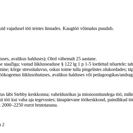
uid vajadusel töö teistes linnades. Kaugtöö võimalus puudub.
tuses, avalikus halduses); Oled vähemalt 25 aastane.
 staažiga; vastad liiklusseaduse § 122 lg 1 p 1-5 loetletud nõuetele; ta
umine; kõrge stressitaluvus, oskus toime tulla pingelistes olukordades; t
v töökogemus liiklusohutuses, avalikus halduses või pedagoogikas/andra
tus läbi Stebby keskkonna; vaheldusrikas ja missioonitundega töö, millel
nii töö kui vaba aja tegevustes; tänapäevane töökeskkond, paindlikud t
alk 2000–2250 eurot brutotasuna.
n 2