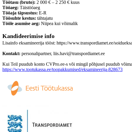
Töötasu (bruto):
2 000 € – 2 250 € kuus
Tööaeg:
Täistööaeg
Tööaja täpsustus:
E-R
Töösuhte kestus:
tähtajatu
Tööle asumise aeg:
Niipea kui võimalik
Kandideerimise info
Lisainfo eksamineerija tööst: https://www.transpordiamet.ee/soiduek
Kontakt:
personalipartner, liis.havi@transpordiamet.ee
Kui Teil puudub konto CVPro.ee-s või mingil põhjusel puudub võimalus
https://www.tootukassa.ee/toopakkumised/eksamineerija-828673