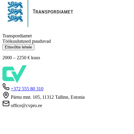
Transpordiamet
Töökuulutused puuduvad
Ettevõtte lehele
2000 – 2250 €
kuus
+372 555 80 310
Pärnu mnt. 105, 11312 Tallinn, Estonia
office@cvpro.ee
Firmast
CV Pro teenusest
Kontaktid
Hinnad ja teenused