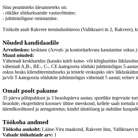
Sinu peamisteks ülesanneteks on:
- riiklike sõidueksamite vastuvõtmine;
- juhtimisõiguse omistamine.
Töökoht asub Rakvere teenindusbüroos (Vallikraavi tn 2, Rakvere), k
Nõuded kandidaadile
Arvutioskus:
kesktase (Arvuti- ja kontoritarkvara kasutamise oskus.)
Muud nõuded:
Vähemalt keskharidus (kasuks tuleb kutse- või kõrgharidus liiklusohu
vähemalt A,B-, BE-, C-, CE-kategooria sõiduki juhtimisõigus 5-aastase
oskus heaks klienditeeninduseks ja teistele eeskujuks olev liikluskäit
ja/või T-kategooria sõidukite juhtimisõigus vähemalt 5 aastat; eelne
Omalt poolt pakume
35 päeva põhipuhkust ja 3 heaolupäeva aastas; sportlike tegevuste toe
heaolule; ekspertidest koosnev ühtne meeskond, kellele saab toetuda 
täiendkoolitused ja arengutoetus; kindel täistööaeg ja stabiilne kuup
Töökoha andmed
Töökoha asukoht:
Lääne-Viru maakond, Rakvere linn, Vallikraavi t
Vabade töökohtade arv:
1