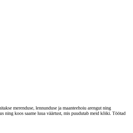
juhitakse merenduse, lennunduse ja maanteehoiu arengut ning
endus ning koos saame luua väärtust, mis puudutab meid kõiki. Töötad