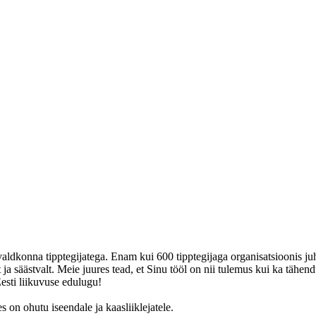
ivaldkonna tipptegijatega. Enam kui 600 tipptegijaga organisatsioonis 
 ja säästvalt. Meie juures tead, et Sinu tööl on nii tulemus kui ka täh
esti liikuvuse edulugu!
 on ohutu iseendale ja kaasliiklejatele.