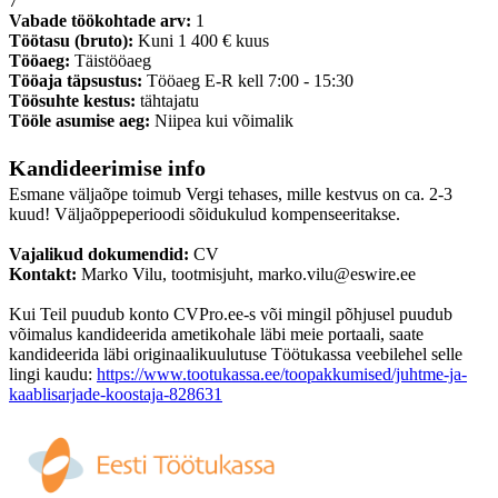
7
Vabade töökohtade arv:
1
Töötasu (bruto):
Kuni 1 400 € kuus
Tööaeg:
Täistööaeg
Tööaja täpsustus:
Tööaeg E-R kell 7:00 - 15:30
Töösuhte kestus:
tähtajatu
Tööle asumise aeg:
Niipea kui võimalik
Kandideerimise info
Esmane väljaõpe toimub Vergi tehases, mille kestvus on ca. 2-3
kuud! Väljaõppeperioodi sõidukulud kompenseeritakse.
Vajalikud dokumendid:
CV
Kontakt:
Marko Vilu, tootmisjuht, marko.vilu@eswire.ee
Kui Teil puudub konto CVPro.ee-s või mingil põhjusel puudub
võimalus kandideerida ametikohale läbi meie portaali, saate
kandideerida läbi originaalikuulutuse Töötukassa veebilehel selle
lingi kaudu:
https://www.tootukassa.ee/toopakkumised/juhtme-ja-
kaablisarjade-koostaja-828631