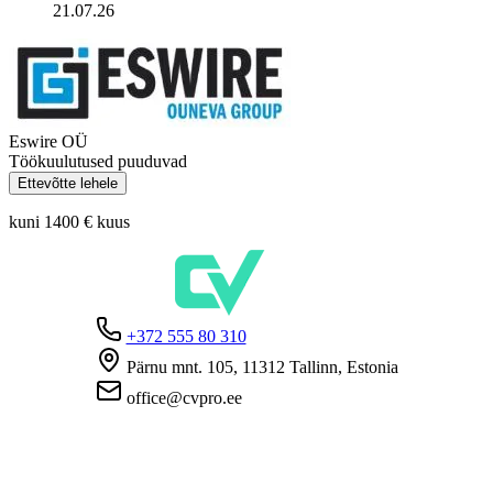
21.07.26
Eswire OÜ
Töökuulutused puuduvad
Ettevõtte lehele
kuni 1400 €
kuus
+372 555 80 310
Pärnu mnt. 105, 11312 Tallinn, Estonia
office@cvpro.ee
Firmast
CV Pro teenusest
Kontaktid
Hinnad ja teenused