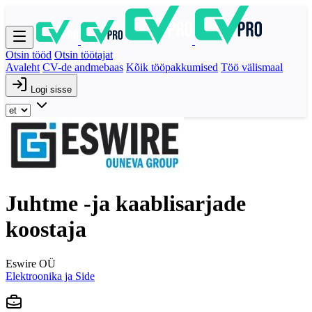
Otsin tööd
Otsin töötajat
Avaleht
CV-de andmebaas
Kõik tööpakkumised
Töö välismaal
Logi sisse
Juhtme -ja kaablisarjade
koostaja
Eswire OÜ
Elektroonika ja Side