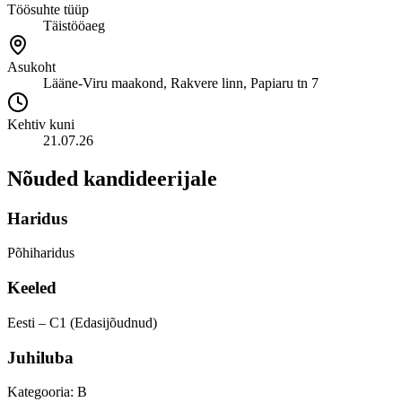
Töösuhte tüüp
Täistööaeg
Asukoht
Lääne-Viru maakond, Rakvere linn, Papiaru tn 7
Kehtiv kuni
21.07.26
Nõuded kandideerijale
Haridus
Põhiharidus
Keeled
Eesti – C1 (Edasijõudnud)
Juhiluba
Kategooria: B