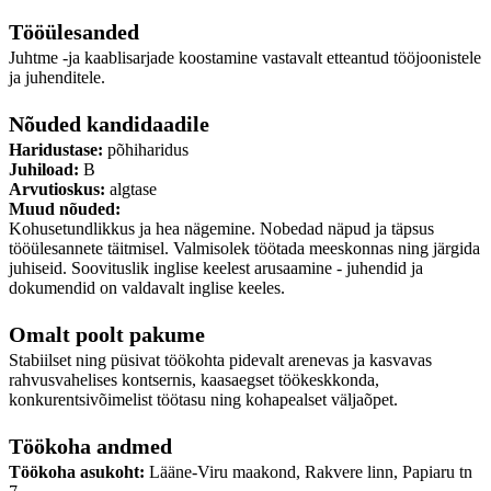
Tööülesanded
Juhtme -ja kaablisarjade koostamine vastavalt etteantud tööjoonistele
ja juhenditele.
Nõuded kandidaadile
Haridustase:
põhiharidus
Juhiload:
B
Arvutioskus:
algtase
Muud nõuded:
Kohusetundlikkus ja hea nägemine. Nobedad näpud ja täpsus
tööülesannete täitmisel. Valmisolek töötada meeskonnas ning järgida
juhiseid. Soovituslik inglise keelest arusaamine - juhendid ja
dokumendid on valdavalt inglise keeles.
Omalt poolt pakume
Stabiilset ning püsivat töökohta pidevalt arenevas ja kasvavas
rahvusvahelises kontsernis, kaasaegset töökeskkonda,
konkurentsivõimelist töötasu ning kohapealset väljaõpet.
Töökoha andmed
Töökoha asukoht:
Lääne-Viru maakond, Rakvere linn, Papiaru tn