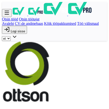
Otsin tööd
Otsin töötajat
Avaleht
CV-de andmebaas
Kõik tööpakkumised
Töö välismaal
Logi sisse