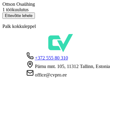
Ottson Osaühing
1 töökuulutus
Ettevõtte lehele
Palk kokkuleppel
+372 555 80 310
Pärnu mnt. 105, 11312 Tallinn, Estonia
office@cvpro.ee
Firmast
CV Pro teenusest
Kontaktid
Hinnad ja teenused
Eesti Töötukassa
KKK tööandjatele
KKK kandidaatidele
Privaatsus
Kasutustingimused
Privaatsuspoliitika