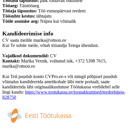
Töötasu täpsustus:
palk vastavalt oskustele
Tööaeg:
Täistööaeg
Tööaja täpsustus:
Töö esmaspäevast reedeni
Töösuhte kestus:
tähtajatu
Tööle asumise aeg:
Niipea kui võimalik
Kandideerimise info
CV saata meilile marika@ottson.ee
Kui Te sobite meile, võtab tööandja Teiega ühendust.
Vajalikud dokumendid:
CV
Kontakt:
Marika Vernik, volitatud isik, +372 5398 7615,
marika@ottson.ee
Kui Teil puudub konto CVPro.ee-s või mingil põhjusel puudub
võimalus kandideerida ametikohale läbi meie portaali, saate
kandideerida läbi originaalikuulutuse Töötukassa veebilehel selle
lingi kaudu:
https://www.tootukassa.ee/toopakkumised/teedeehitaja-
828750