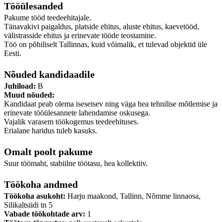
Tööülesanded
Pakume tööd teedeehitajale.
Tänavakivi paigaldus, platside ehitus, aluste ehitus, kaevetööd,
välistrasside ehitus ja erinevate tööde teostamine.
Töö on põhiliselt Tallinnas, kuid võimalik, et tulevad objektid üle
Eesti.
Nõuded kandidaadile
Juhiload:
B
Muud nõuded:
Kandidaat peab olema iseseisev ning väga hea tehnilise mõtlemise ja
erinevate tööülesannete lahendamise oskusega.
Vajalik varasem töökogemus teedeehituses.
Erialane haridus tuleb kasuks.
Omalt poolt pakume
Suur töömaht, stabiilne töötasu, hea kollektiiv.
Töökoha andmed
Töökoha asukoht:
Harju maakond, Tallinn, Nõmme linnaosa,
Silikaltsiidi tn 5
Vabade töökohtade arv:
1